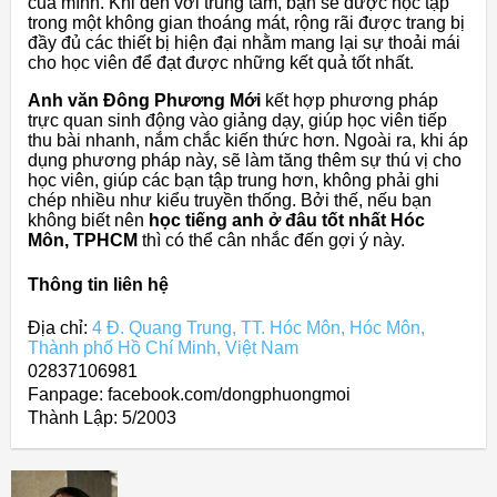
của mình. Khi đến với trung tâm, bạn sẽ được học tập
trong một không gian thoáng mát, rộng rãi được trang bị
đầy đủ các thiết bị hiện đại nhằm mang lại sự thoải mái
cho học viên để đạt được những kết quả tốt nhất.
Anh văn Đông Phương Mới
kết hợp phương pháp
trực quan sinh động vào giảng dạy, giúp học viên tiếp
thu bài nhanh, nắm chắc kiến thức hơn. Ngoài ra, khi áp
dụng phương pháp này, sẽ làm tăng thêm sự thú vị cho
học viên, giúp các bạn tập trung hơn, không phải ghi
chép nhiều như kiểu truyền thống. Bởi thế, nếu bạn
không biết nên
học tiếng anh ở đâu tốt nhất Hóc
Môn, TPHCM
thì có thể cân nhắc đến gợi ý này.
Thông tin liên hệ
Địa chỉ:
4 Đ. Quang Trung, TT. Hóc Môn, Hóc Môn,
Thành phố Hồ Chí Minh, Việt Nam
02837106981
Fanpage: facebook.com/dongphuongmoi
Thành Lập:
5/2003