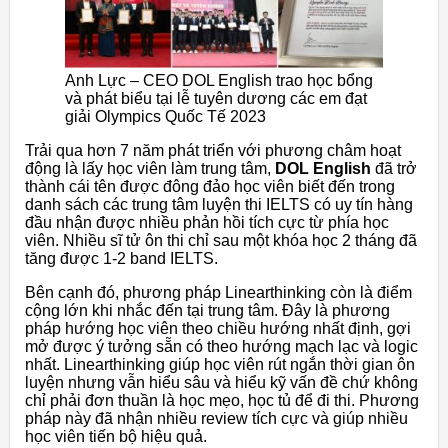
Anh Lực – CEO DOL English trao học bổng
và phát biểu tại lễ tuyên dương các em đạt
giải Olympics Quốc Tế 2023
Trải qua hơn 7 năm phát triển với phương châm hoạt
động là lấy học viên làm trung tâm,
DOL English
đã trở
thành cái tên được đông đảo học viên biết đến trong
danh sách các trung tâm luyện thi IELTS có uy tín hàng
đầu nhận được nhiều phản hồi tích cực từ phía học
viên. Nhiều sĩ tử ôn thi chỉ sau một khóa học 2 tháng đã
tăng được 1-2 band IELTS.
Bên cạnh đó, phương pháp Linearthinking còn là điểm
cộng lớn khi nhắc đến tại trung tâm. Đây là phương
pháp hướng học viên theo chiều hướng nhất định, gợi
mở được ý tưởng sẵn có theo hướng mạch lạc và logic
nhất. Linearthinking giúp học viên rút ngắn thời gian ôn
luyện nhưng vẫn hiểu sâu và hiểu kỹ vấn đề chứ không
chỉ phải đơn thuần là học mẹo, học tủ để đi thi. Phương
pháp này đã nhận nhiều review tích cực và giúp nhiều
học viên tiến bộ hiệu quả.