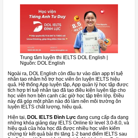
Trung tâm luyện thi IELTS DOL English |
Nguồn: DOL English
Ngoài ra, DOL English còn đầu tư vào dàn app trí tuệ
nhân tạo nhằm hỗ trợ học viên ôn luyện IELTS hiệu
quả. Hệ thống App luyện tập, App quản lý học tập được
tích hợp trí tuệ nhân tạo đã tạo điều kiện luyện tập cho
học viên hơn bên cạnh các giờ học tập trên lớp. Điều
này đã góp một phần nào đó làm nên môi trường ôn
luyện IELTS chất lượng, hiệu quả.
Hiện tại,
DOL IELTS Đình Lực
đang cung cấp đa dạng
những khóa giảng dạy IELTS Online từ level 3.0-8.0, và
hiệu quả của hóa học đã được nhiều học viên kiểm
chứng từ kết quả bài thi tăng 1-2 band điểm IELTS sau