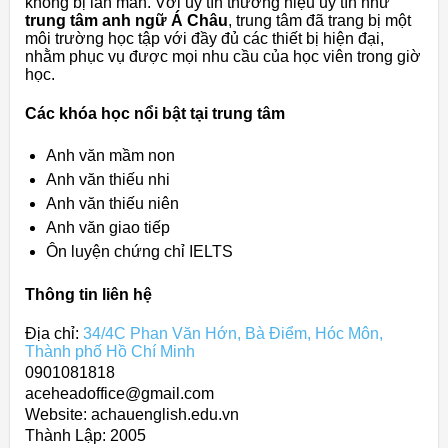
không bị lan man. Với uy tín thương hiệu uy tín như
trung tâm anh ngữ Á Châu
, trung tâm đã trang bị một
môi trường học tập với đầy đủ các thiết bị hiện đại,
nhằm phục vụ được mọi nhu cầu của học viên trong giờ
học.
Các khóa học nổi bật tại trung tâm
Anh văn mầm non
Anh văn thiếu nhi
Anh văn thiếu niên
Anh văn giao tiếp
Ôn luyện chứng chỉ IELTS
Thông tin liên hệ
Địa chỉ:
34/4C Phan Văn Hớn, Bà Điểm, Hóc Môn,
Thành phố Hồ Chí Minh
0901081818
aceheadoffice@gmail.com
Website: achauenglish.edu.vn
Thành Lập:
2005