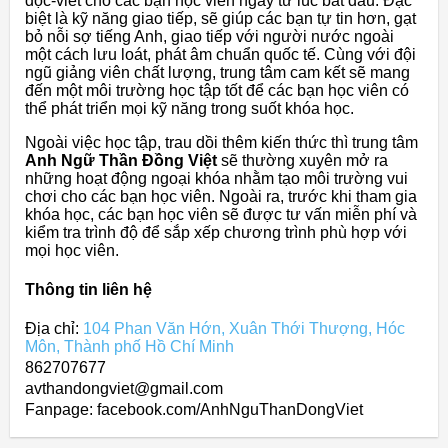
đọc-viết cho các bạn học viên ngay từ lúc bắt đầu. Đặc
biệt là kỹ năng giao tiếp, sẽ giúp các bạn tự tin hơn, gạt
bỏ nỗi sợ tiếng Anh, giao tiếp với người nước ngoài
một cách lưu loát, phát âm chuẩn quốc tế. Cùng với đội
ngũ giảng viên chất lượng, trung tâm cam kết sẽ mang
đến một môi trường học tập tốt để các bạn học viên có
thể phát triển mọi kỹ năng trong suốt khóa học.
Ngoài việc học tập, trau dồi thêm kiến thức thì trung tâm
Anh Ngữ Thần Đồng Việt
sẽ thường xuyên mở ra
những hoạt động ngoại khóa nhằm tạo môi trường vui
chơi cho các bạn học viên. Ngoài ra, trước khi tham gia
khóa học, các bạn học viên sẽ được tư vấn miễn phí và
kiểm tra trình độ để sắp xếp chương trình phù hợp với
mọi học viên.
Thông tin liên hệ
Địa chỉ:
104 Phan Văn Hớn, Xuân Thới Thượng, Hóc
Môn, Thành phố Hồ Chí Minh
862707677
avthandongviet@gmail.com
Fanpage: facebook.com/AnhNguThanDongViet