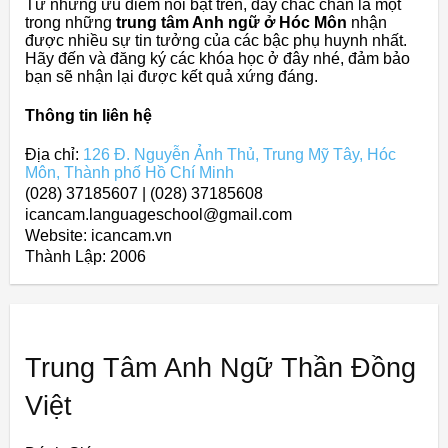
Từ những ưu điểm nổi bật trên, đây chắc chắn là một
trong những
trung tâm Anh ngữ ở Hóc Môn
nhận
được nhiều sự tin tưởng của các bậc phụ huynh nhất.
Hãy đến và đăng ký các khóa học ở đây nhé, đảm bảo
bạn sẽ nhận lại được kết quả xứng đáng.
Thông tin liên hệ
Địa chỉ:
126 Đ. Nguyễn Ảnh Thủ, Trung Mỹ Tây, Hóc
Môn, Thành phố Hồ Chí Minh
(028) 37185607 | (028) 37185608
icancam.languageschool@gmail.com
Website: icancam.vn
Thành Lập:
2006
Trung Tâm Anh Ngữ Thần Đồng
Việt