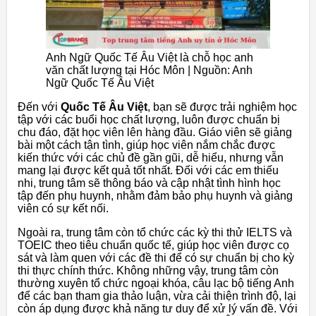
Anh Ngữ Quốc Tế Âu Việt là chỗ học anh
văn chất lượng tại Hóc Môn | Nguồn: Anh
Ngữ Quốc Tế Âu Việt
Đến với
Quốc Tế Âu Việt
, bạn sẽ được trải nghiệm học
tập với các buổi học chất lượng, luôn được chuẩn bị
chu đáo, đặt học viên lên hàng đầu. Giáo viên sẽ giảng
bài một cách tận tình, giúp học viên nắm chắc được
kiến thức với các chủ đề gần gũi, dễ hiểu, nhưng vẫn
mang lại được kết quả tốt nhất. Đối với các em thiếu
nhi, trung tâm sẽ thông báo và cập nhật tình hình học
tập đến phụ huynh, nhằm đảm bảo phụ huynh và giảng
viên có sự kết nối.
Ngoài ra, trung tâm còn tổ chức các kỳ thi thử IELTS và
TOEIC theo tiêu chuẩn quốc tế, giúp học viên được cọ
sát và làm quen với các đề thi để có sự chuẩn bị cho kỳ
thi thực chính thức. Không những vậy, trung tâm còn
thường xuyên tổ chức ngoại khóa, câu lạc bộ tiếng Anh
để các bạn tham gia thảo luận, vừa cải thiện trình độ, lại
còn áp dụng được khả năng tư duy để xử lý vấn đề. Với