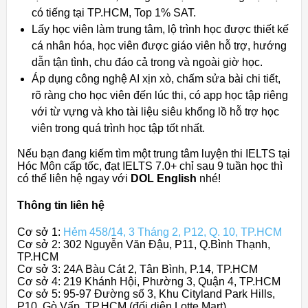
có tiếng tại TP.HCM, Top 1% SAT.
Lấy học viên làm trung tâm, lộ trình học được thiết kế
cá nhân hóa, học viên được giáo viên hỗ trợ, hướng
dẫn tận tình, chu đáo cả trong và ngoài giờ học.
Áp dụng công nghệ AI xịn xò, chấm sửa bài chi tiết,
rõ ràng cho học viên đến lúc thi, có app học tập riêng
với từ vựng và kho tài liệu siêu khổng lồ hỗ trợ học
viên trong quá trình học tập tốt nhất.
Nếu bạn đang kiếm tìm một trung tâm luyện thi IELTS tại
Hóc Môn cấp tốc, đạt IELTS 7.0+ chỉ sau 9 tuần học thì
có thể liên hệ ngay với
DOL English
nhé!
Thông tin liên hệ
Cơ sở 1:
Hẻm 458/14, 3 Tháng 2, P12, Q. 10, TP.HCM
Cơ sở 2: 302 Nguyễn Văn Đậu, P11, Q.Bình Thạnh,
TP.HCM
Cơ sở 3: 24A Bàu Cát 2, Tân Bình, P.14, TP.HCM
Cơ sở 4: 219 Khánh Hội, Phường 3, Quận 4, TP.HCM
Cơ sở 5: 95-97 Đường số 3, Khu Cityland Park Hills,
P10, Gò Vấp, TP.HCM (đối diện Lotte Mart)