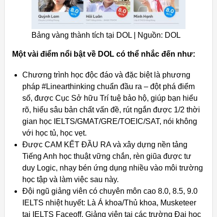
Bảng vàng thành tích tại DOL | Nguồn: DOL
Một vài điểm nổi bật về DOL có thể nhắc đến như:
Chương trình học độc đáo và đặc biệt là phương
pháp #Linearthinking chuẩn đầu ra – đột phá điểm
số, được Cục Sở hữu Trí tuệ bảo hộ, giúp bạn hiểu
rõ, hiểu sâu bản chất vấn đề, rút ngắn được 1/2 thời
gian học IELTS/GMAT/GRE/TOEIC/SAT, nói không
với học tủ, học vẹt.
Được CAM KẾT ĐẦU RA và xây dựng nền tảng
Tiếng Anh học thuật vững chắn, rèn giũa được tư
duy Logic, nhạy bén ứng dụng nhiều vào môi trường
học tập và làm việc sau này.
Đội ngũ giảng viên có chuyên môn cao 8.0, 8.5, 9.0
IELTS nhiệt huyết: Là Á khoa/Thủ khoa, Musketeer
tại IELTS Faceoff, Giảng viên tại các trường Đại học