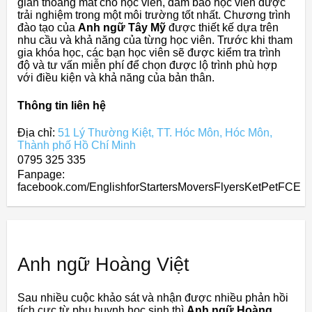
gian thoáng mát cho học viên, đảm bảo học viên được
trải nghiệm trong một môi trường tốt nhất. Chương trình
đào tạo của
Anh ngữ Tây Mỹ
được thiết kế dựa trên
nhu cầu và khả năng của từng học viên. Trước khi tham
gia khóa học, các bạn học viên sẽ được kiểm tra trình
độ và tư vấn miễn phí để chọn được lộ trình phù hợp
với điều kiện và khả năng của bản thân.
Thông tin liên hệ
Địa chỉ:
51 Lý Thường Kiệt, TT. Hóc Môn, Hóc Môn,
Thành phố Hồ Chí Minh
0795 325 335
Fanpage:
facebook.com/EnglishforStartersMoversFlyersKetPetFCE
Anh ngữ Hoàng Việt
Sau nhiều cuộc khảo sát và nhận được nhiều phản hồi
tích cực từ phụ huynh học sinh thì
Anh ngữ Hoàng