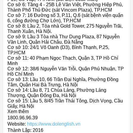
Cơ sở 6: Tầng 4 - 25B Lê Văn Việt, Phường Hiệp Phú,
Thành Phố Thủ Đức (sát Vincom Plaza), TP.HCM
Cơ sở 7: 16 Đường số 3, P.11, Q.6 (sát bệnh viện quận
6, cổng đường Chợ Lớn), TP.HCM
Cơ sở 8: Lầu 2, Tòa nhà Gold Tower, 275 Nguyễn Trãi,
Thanh Xuân, Hà Nội.
Cơ sở 9: Lầu 3 Tòa nhà Thư Dung Plaza, 87 Nguyễn
Văn Linh, Quận Hải Châu, Đà Nẵng
Cơ sở 10: 24/1 Võ Oanh (D3), Bình Thạnh, P.25,
TP.HCM
Cơ sở 11: 40 Phạm Ngọc Thạch, Quận 3, TP Hồ Chí
Minh
Cơ sở 12: 38/6 Nguyễn Văn Trỗi, Quận Phú Nhuận, TP
Hồ Chí Minh
Cơ sở 13: Lầu 10, 66 Trần Đại Nghĩa, Phường Đồng
Tâm, Quận Hai Bà Trưng, Hà Nội
Cơ sở 14: Lầu 8, 71 Chùa Láng, Phường Láng
Thượng, Quận Đống Đa, Hà Nội
Cơ sở 15: Lầu 5, 8/45 Trần Thái Tông, Dịch Vọng, Cầu
Giấy, Hà Nội
Xem thêm
1800.96.96.39
Website:
https://www.dolenglish.vn
Thành Lập:
2016