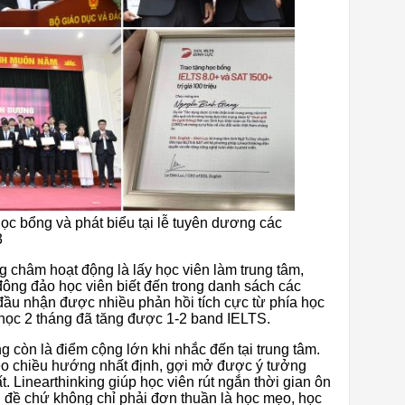
c bổng và phát biểu tại lễ tuyên dương các
3
g châm hoạt động là lấy học viên làm trung tâm,
đông đảo học viên biết đến trong danh sách các
 đầu nhận được nhiều phản hồi tích cực từ phía học
a học 2 tháng đã tăng được 1-2 band IELTS.
 còn là điểm cộng lớn khi nhắc đến tại trung tâm.
o chiều hướng nhất định, gợi mở được ý tưởng
. Linearthinking giúp học viên rút ngắn thời gian ôn
 đề chứ không chỉ phải đơn thuần là học mẹo, học