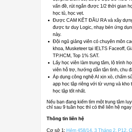
vấn đề, rút ngắn được 1/2 thời gian
học tủ, học vẹt.
Được CAM KẾT ĐẦU RA và xây dựng nề
được tư duy Logic, nhạy bén ứng dụng
này.
Đội ngũ giảng viên có chuyên môn cao
khoa, Musketeer tại IELTS Faceoff, Giả
TP.HCM, Top 1% SAT.
Lấy học viên làm trung tâm, lộ trình 
viên hỗ trợ, hướng dẫn tận tình, chu đ
Áp dụng công nghệ AI xịn xò, chấm sửa 
app học tập riêng với từ vựng và kho tà
học tập tốt nhất.
Nếu bạn đang kiếm tìm một trung tâm luy
chỉ sau 9 tuần học thì có thể liên hệ ngay
Thông tin liên hệ
Cơ sở 1:
Hẻm 458/14, 3 Tháng 2, P12, 