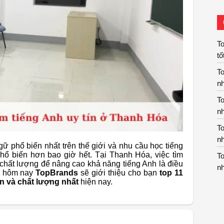
To
tố
To
nh
To
nh
To
nh
gữ phổ biến nhất trên thế giới và nhu cầu học tiếng
phổ biến hơn bao giờ hết. Tại Thanh Hóa, việc tìm
To
, chất lượng để nâng cao khả năng tiếng Anh là điều
nh
y, hôm nay
TopBrands
sẽ giới thiệu cho bạn
top 11
ín và chất lượng nhất
hiện nay.