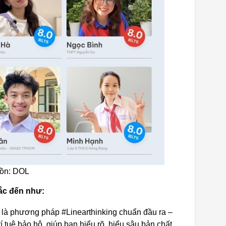
uồn: DOL
hắc đến như:
 là phương pháp #Linearthinking chuẩn đầu ra –
tuệ bảo hộ, giúp bạn hiểu rõ, hiểu sâu bản chất