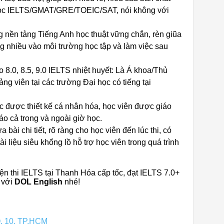
 học IELTS/GMAT/GRE/TOEIC/SAT, nói không với
n tảng Tiếng Anh học thuật vững chắn, rèn giũa
 nhiều vào môi trường học tập và làm việc sau
 8.0, 8.5, 9.0 IELTS nhiệt huyết: Là Á khoa/Thủ
ng viên tại các trường Đại học có tiếng tại
học được thiết kế cá nhân hóa, học viên được giáo
áo cả trong và ngoài giờ học.
bài chi tiết, rõ ràng cho học viên đến lúc thi, có
i liệu siêu khổng lồ hỗ trợ học viên trong quá trình
ện thi IELTS tại Thanh Hóa cấp tốc, đạt IELTS 7.0+
 với
DOL English
nhé!
Q. 10, TP.HCM