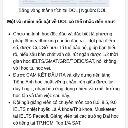
Bảng vàng thành tích tại DOL | Nguồn: DOL
Một vài điểm nổi bật về DOL có thể nhắc đến như:
Chương trình học độc đáo và đặc biệt là phương
pháp #Linearthinking chuẩn đầu ra – đột phá điểm
số, được Cục Sở hữu Trí tuệ bảo hộ, giúp bạn hiểu
rõ, hiểu sâu bản chất vấn đề, rút ngắn được 1/2 thời
gian học IELTS/GMAT/GRE/TOEIC/SAT, nói không
với học tủ, học vẹt.
Được CAM KẾT ĐẦU RA và xây dựng nền tảng
Tiếng Anh học thuật vững chắn, rèn giũa được tư
duy Logic, nhạy bén ứng dụng nhiều vào môi trường
học tập và làm việc sau này.
Đội ngũ giảng viên có chuyên môn cao 8.0, 8.5, 9.0
IELTS nhiệt huyết: Là Á khoa/Thủ khoa, Musketeer
tại IELTS Faceoff, Giảng viên tại các trường Đại học
có tiếng tại TP.HCM, Top 1% SAT.