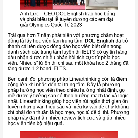
Anh Lực – CEO DOL English trao học bổng
và phát biểu tại lễ tuyên dương các em đạt
giải Olympics Quốc Tế 2023
Trải qua hơn 7 năm phát triển với phương châm hoạt
động là lấy học viên làm trung tâm,
DOL English
đã trở
thành cái tên được đông đảo học viên biết đến trong
danh sách các trung tâm luyện thi IELTS có uy tín hàng
đầu nhận được nhiều phản hồi tích cực từ phía học
viên. Nhiều sĩ tử ôn thi chỉ sau một khóa học 2 tháng đã
tăng được 1-2 band IELTS.
Bên cạnh đó, phương pháp Linearthinking còn là điểm
cộng lớn khi nhắc đến tại trung tâm. Đây là phương
pháp hướng học viên theo chiều hướng nhất định, gợi
mở được ý tưởng sẵn có theo hướng mạch lạc và logic
nhất. Linearthinking giúp học viên rút ngắn thời gian ôn
luyện nhưng vẫn hiểu sâu và hiểu kỹ vấn đề chứ không
chỉ phải đơn thuần là học mẹo, học tủ để đi thi. Phương
pháp này đã nhận nhiều review tích cực và giúp nhiều
học viên tiến bộ hiệu quả.