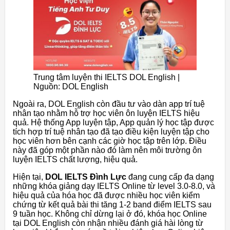
Trung tâm luyện thi IELTS DOL English |
Nguồn: DOL English
Ngoài ra, DOL English còn đầu tư vào dàn app trí tuệ
nhân tạo nhằm hỗ trợ học viên ôn luyện IELTS hiệu
quả. Hệ thống App luyện tập, App quản lý học tập được
tích hợp trí tuệ nhân tạo đã tạo điều kiện luyện tập cho
học viên hơn bên cạnh các giờ học tập trên lớp. Điều
này đã góp một phần nào đó làm nên môi trường ôn
luyện IELTS chất lượng, hiệu quả.
Hiện tại,
DOL IELTS Đình Lực
đang cung cấp đa dạng
những khóa giảng dạy IELTS Online từ level 3.0-8.0, và
hiệu quả của hóa học đã được nhiều học viên kiểm
chứng từ kết quả bài thi tăng 1-2 band điểm IELTS sau
9 tuần học. Không chỉ dừng lại ở đó, khóa học Online
tại DOL English còn nhận nhiều đánh giá hài lòng từ