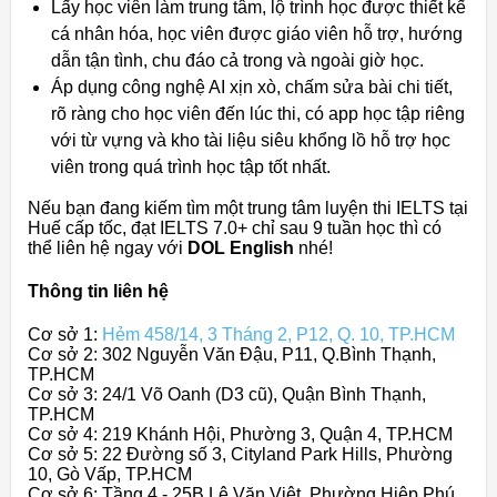
Lấy học viên làm trung tâm, lộ trình học được thiết kế
cá nhân hóa, học viên được giáo viên hỗ trợ, hướng
dẫn tận tình, chu đáo cả trong và ngoài giờ học.
Áp dụng công nghệ AI xịn xò, chấm sửa bài chi tiết,
rõ ràng cho học viên đến lúc thi, có app học tập riêng
với từ vựng và kho tài liệu siêu khổng lồ hỗ trợ học
viên trong quá trình học tập tốt nhất.
Nếu bạn đang kiếm tìm một trung tâm luyện thi IELTS tại
Huế cấp tốc, đạt IELTS 7.0+ chỉ sau 9 tuần học thì có
thể liên hệ ngay với
DOL English
nhé!
Thông tin liên hệ
Cơ sở 1:
Hẻm 458/14, 3 Tháng 2, P12, Q. 10, TP.HCM
Cơ sở 2: 302 Nguyễn Văn Đậu, P11, Q.Bình Thạnh,
TP.HCM
Cơ sở 3: 24/1 Võ Oanh (D3 cũ), Quận Bình Thạnh,
TP.HCM
Cơ sở 4: 219 Khánh Hội, Phường 3, Quận 4, TP.HCM
Cơ sở 5: 22 Đường số 3, Cityland Park Hills, Phường
10, Gò Vấp, TP.HCM
Cơ sở 6: Tầng 4 - 25B Lê Văn Việt, Phường Hiệp Phú,