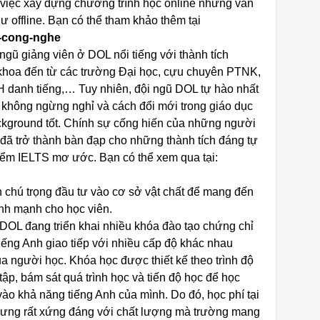
 việc xây dựng chương trình học online nhưng vẫn
 offline. Bạn có thể tham khảo thêm tại
g-cong-nghe
ngũ giảng viên ở DOL nổi tiếng với thành tích
khoa đến từ các trường Đại học, cựu chuyên PTNK,
H danh tiếng,… Tuy nhiên, đội ngũ DOL tự hào nhất
o không ngừng nghỉ và cách đổi mới trong giáo dục
background tốt. Chính sự cống hiến của những người
y đã trở thành bàn đạp cho những thành tích đáng tự
iểm IELTS mơ ước. Bạn có thể xem qua tại:
 chú trọng đầu tư vào cơ sở vật chất để mang đến
ành mạnh cho học viên.
 DOL đang triển khai nhiều khóa đào tạo chứng chỉ
ng Anh giao tiếp với nhiều cấp độ khác nhau
 người học. Khóa học được thiết kế theo trình độ
 tập, bám sát quá trình học và tiến độ học để học
 vào khả năng tiếng Anh của mình. Do đó, học phí tại
hưng rất xứng đáng với chất lượng mà trường mang