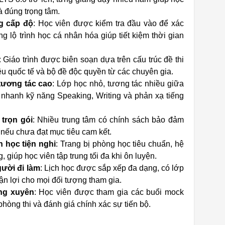
à đúng trọng tâm.
ng cấp độ
: Học viên được kiểm tra đầu vào để xác
ng lộ trình học cá nhân hóa giúp tiết kiệm thời gian
: Giáo trình được biên soạn dựa trên cấu trúc đề thi
ệu quốc tế và bộ đề độc quyền từ các chuyên gia.
tương tác cao
: Lớp học nhỏ, tương tác nhiều giữa
n nhanh kỹ năng Speaking, Writing và phản xạ tiếng
 trọn gói
: Nhiều trung tâm có chính sách bảo đảm
 nếu chưa đạt mục tiêu cam kết.
n học tiện nghi
: Trang bị phòng học tiêu chuẩn, hệ
 giúp học viên tập trung tối đa khi ôn luyện.
gười đi làm
: Lịch học được sắp xếp đa dạng, có lớp
huận lợi cho mọi đối tượng tham gia.
ờng xuyên
: Học viên được tham gia các buổi mock
phòng thi và đánh giá chính xác sự tiến bộ.