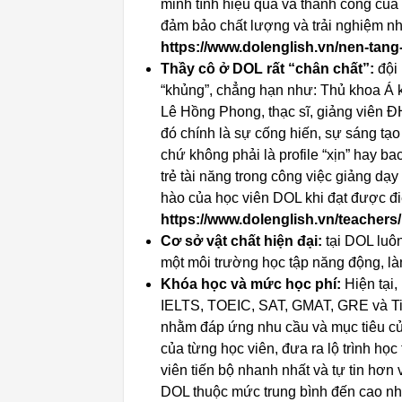
minh tính hiệu quả và thành công của
đảm bảo chất lượng và trải nghiệm như
https://www.dolenglish.vn/nen-tan
Thầy cô ở DOL rất “chân chất”:
đội 
“khủng”, chẳng hạn như: Thủ khoa Á 
Lê Hồng Phong, thạc sĩ, giảng viên Đ
đó chính là sự cống hiến, sự sáng tạ
chứ không phải là profile “xịn” hay 
trẻ tài năng trong công việc giảng dạ
hào của học viên DOL khi đạt được đ
https://www.dolenglish.vn/teachers/
Cơ sở vật chất hiện đại:
tại DOL luôn
một môi trường học tập năng động, l
Khóa học và mức học phí:
Hiện tại,
IELTS, TOEIC, SAT, GMAT, GRE và Tiế
nhằm đáp ứng nhu cầu và mục tiêu của
của từng học viên, đưa ra lộ trình học
viên tiến bộ nhanh nhất và tự tin hơn
DOL thuộc mức trung bình đến cao n