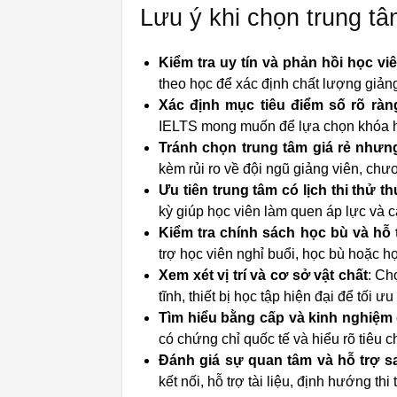
Lưu ý khi chọn trung tâm
Kiểm tra uy tín và phản hồi học vi
theo học để xác định chất lượng giản
Xác định mục tiêu điểm số rõ ràn
IELTS mong muốn để lựa chọn khóa họ
Tránh chọn trung tâm giá rẻ như
kèm rủi ro về đội ngũ giảng viên, chươ
Ưu tiên trung tâm có lịch thi thử 
kỳ giúp học viên làm quen áp lực và cả
Kiểm tra chính sách học bù và hỗ 
trợ học viên nghỉ buổi, học bù hoặc họ
Xem xét vị trí và cơ sở vật chất
: Ch
tĩnh, thiết bị học tập hiện đại để tối ưu
Tìm hiểu bằng cấp và kinh nghiệm 
có chứng chỉ quốc tế và hiểu rõ tiêu c
Đánh giá sự quan tâm và hỗ trợ s
kết nối, hỗ trợ tài liệu, định hướng th