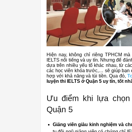
Hiện nay, không chỉ riêng TPHCM mà ở
IELTS nổi tiếng và uy tín. Nhưng để đánh
dựa trên nhiều yếu tố khác nhau, từ các
các học viên khóa trước,… sẽ giúp bạn 
hợp với khả năng và túi tiền. Qua đó,
To
luyện thi IELTS ở Quận 5 uy tín, tốt nh
Ưu điểm khi lựa chọn 
Quận 5
Giảng viên giàu kinh nghiệm và c
tụ đội ngũ giảng viên có chứng chỉ I