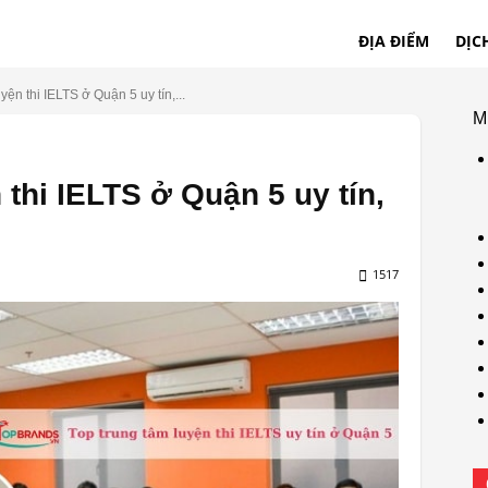
ĐỊA ĐIỂM
DỊC
yện thi IELTS ở Quận 5 uy tín,...
M
 thi IELTS ở Quận 5 uy tín,
1517