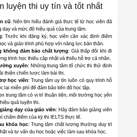
 luyện thi uy tín và tốt nhất
ên cũ
: Nên tìm hiểu đánh giá thực tế từ học viên đã
g dạy và mức độ hiệu quả của trung tâm.
g
: Trước khi đăng ký, học viên cần xác định điểm
c và giáo trình phù hợp với năng lực bản thân.
ng không đảm bảo chất lượng
: Giá thấp đôi khi đi
ng trình học thiếu cập nhật và thiếu hỗ trợ cá nhân.
thường xuyên
: Những trung tâm tổ chức thi thử định
i thiện chiến lược làm bài thi.
trợ học viên
: Trung tâm uy tín luôn có quy trình hỗ
c lại miễn phí để đảm bảo tiến độ học tập.
ọn trung tâm có vị trí thuận tiện, môi trường học yên
 hiệu quả luyện thi.
giảng dạy của giáo viên
: Hãy đảm bảo giảng viên
hí chấm điểm của kỳ thi IELTS thực tế.
au khóa học
: Trung tâm chất lượng thường duy trì
i thật và tư vấn du học hoặc việc làm sau khóa học.