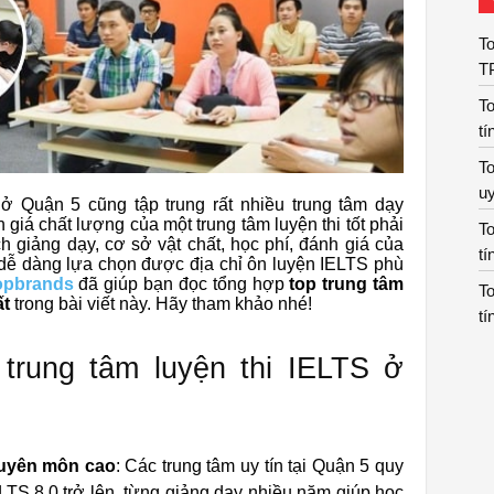
To
T
To
tí
To
uy
 Quận 5 cũng tập trung rất nhiều trung tâm dạy
 giá chất lượng của một trung tâm luyện thi tốt phải
To
h giảng dạy, cơ sở vật chất, học phí, đánh giá của
tí
dễ dàng lựa chọn được địa chỉ ôn luyện IELTS phù
pbrands
đã giúp bạn đọc tổng hợp
top trung tâm
To
ất
trong bài viết này. Hãy tham khảo nhé!
tí
trung tâm luyện thi IELTS ở
huyên môn cao
: Các trung tâm uy tín tại Quận 5 quy
ELTS 8.0 trở lên, từng giảng dạy nhiều năm giúp học