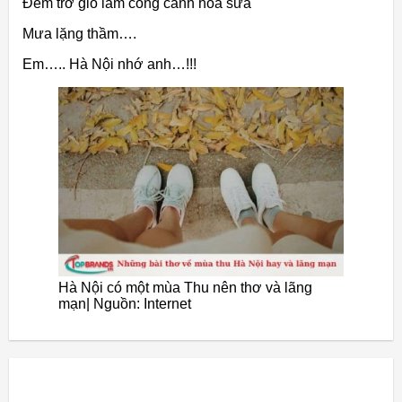
Đêm trở gió làm cong cành hoa sữa
Mưa lặng thầm….
Em….. Hà Nội nhớ anh…!!!
Hà Nội có một mùa Thu nên thơ và lãng
mạn| Nguồn: Internet