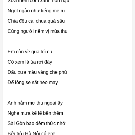
Xưa thèm cốm xanh hồn hậu
Ngọt ngào như tiếng mẹ ru
Chia đều cái chua quả sấu
Cùng người nếm vị mùa thu
Em còn về qua lối cũ
Có xem lá úa rơi đầy
Dấu xưa màu vàng che phủ
Để lòng se sắt heo may
Anh nằm mơ thu ngoài ấy
Nghe mưa kể lể bên thềm
Sài Gòn bao đêm thức nhớ
Bởi trời Hà Nội có em!