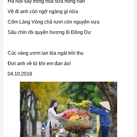
Hà Nội say trong hoa sữa nồng nàn
Về đi anh còn ngỡ ngàng gì nữa
Cốm Làng Vòng chả rươi còn nguyên vựa
Sấu chín rồi quyện hương ổi Đông Dư
Cúc vàng ươm lan tỏa ngát trời thu
Đợi anh về từ khi em đan áo!
04.10.2018