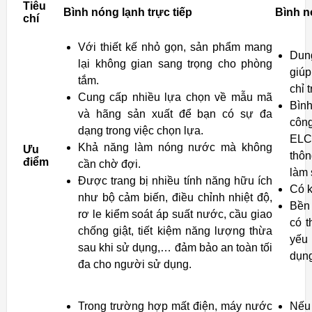
Tiêu
Bình nóng lạnh trực tiếp
Bình n
chí
Với thiết kế nhỏ gọn, sản phẩm mang
Dung
lại không gian sang trọng cho phòng
giú
tắm.
chỉ 
Cung cấp nhiều lựa chọn về mẫu mã
Bình
và hãng sản xuất để bạn có sự đa
côn
dạng trong việc chọn lựa.
ELCB
Khả năng làm nóng nước mà không
Ưu
thôn
điểm
cần chờ đợi.
làm 
Được trang bị nhiều tính năng hữu ích
Có k
như bộ cảm biến, điều chỉnh nhiệt độ,
Bền 
rơ le kiểm soát áp suất nước, cầu giao
có t
chống giật, tiết kiệm năng lượng thừa
yếu 
sau khi sử dụng,… đảm bảo an toàn tối
dụng
đa cho người sử dụng.
Trong trường hợp mất điện, máy nước
Nếu