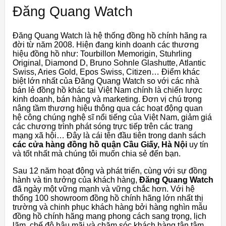
Đăng Quang Watch
Đăng Quang Watch là hệ thống đồng hồ chính hãng ra
đời từ năm 2008. Hiện đang kinh doanh các thương
hiệu đồng hồ như: Tourbillon Memorigin, Stuhrling
Original, Diamond D, Bruno Sohnle Glashutte, Atlantic
Swiss, Aries Gold, Epos Swiss, Citizen… Điểm khác
biệt lớn nhất của Đăng Quang Watch so với các nhà
bán lẻ đồng hồ khác tại Việt Nam chính là chiến lược
kinh doanh, bán hàng và marketing. Đơn vị chú trọng
nâng tầm thương hiệu thông qua các hoạt động quan
hệ công chúng nghệ sĩ nổi tiếng của Việt Nam, giảm giá
các chương trình phát sóng trực tiếp trên các trang
mạng xã hội… Đây là cái tên đầu tiên trong danh sách
các cửa hàng đồng hồ quận Cầu Giấy, Hà Nội
uy tín
và tốt nhất mà chúng tôi muốn chia sẻ đến bạn.
Sau 12 năm hoạt động và phát triển, cùng với sự đồng
hành và tin tưởng của khách hàng,
Đăng Quang Watch
đã ngày một vững mạnh và vững chắc hơn. Với hệ
thống 100 showroom đồng hồ chính hãng lớn nhất thị
trường và chinh phục khách hàng bởi hàng nghìn mẫu
đồng hồ chính hãng mang phong cách sang trọng, lịch
lãm, chế độ hậu mãi và chăm sóc khách hàng tận tâm.