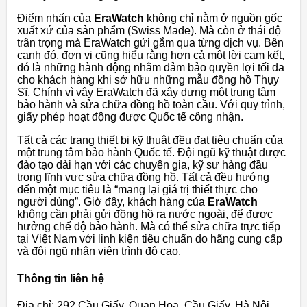
Điểm nhấn của
EraWatch
không chỉ nằm ở nguồn gốc
xuất xứ của sản phẩm (Swiss Made). Mà còn ở thái độ
trân trọng mà EraWatch gửi gắm qua từng dịch vụ. Bên
cạnh đó, đơn vị cũng hiểu rằng hơn cả một lời cam kết,
đó là những hành động nhằm đảm bảo quyền lợi tối đa
cho khách hàng khi sở hữu những mẫu đồng hồ Thụy
Sĩ. Chính vì vậy EraWatch đã xây dựng một trung tâm
bảo hành và sửa chữa đồng hồ toàn cầu. Với quy trình,
giấy phép hoạt động được Quốc tế công nhận.
Tất cả các trang thiết bị kỹ thuật đều đạt tiêu chuẩn của
một trung tâm bảo hành Quốc tế. Đội ngũ kỹ thuật được
đào tạo dài hạn với các chuyên gia, kỹ sư hàng đầu
trong lĩnh vực sửa chữa đồng hồ. Tất cả đều hướng
đến một mục tiêu là “mang lại giá trị thiết thực cho
người dùng”. Giờ đây, khách hàng của
EraWatch
không cần phải gửi đồng hồ ra nước ngoài, để được
hưởng chế độ bảo hành. Mà có thể sửa chữa trực tiếp
tại Việt Nam với linh kiện tiêu chuẩn do hãng cung cấp
và đội ngũ nhân viên trình độ cao.
Thông tin liên hệ
Địa chỉ: 292 Cầu Giấy, Quan Hoa, Cầu Giấy, Hà Nội