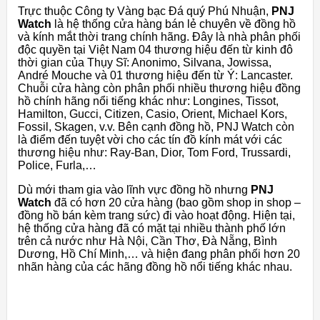
Trực thuộc Công ty Vàng bạc Đá quý Phú Nhuận,
PNJ
Watch
là hệ thống cửa hàng bán lẻ chuyên về đồng hồ
và kính mắt thời trang chính hãng. Đây là nhà phân phối
độc quyền tại Việt Nam 04 thương hiệu đến từ kinh đô
thời gian của Thụy Sĩ: Anonimo, Silvana, Jowissa,
André Mouche và 01 thương hiệu đến từ Ý: Lancaster.
Chuỗi cửa hàng còn phân phối nhiều thương hiệu đồng
hồ chính hãng nổi tiếng khác như: Longines, Tissot,
Hamilton, Gucci, Citizen, Casio, Orient, Michael Kors,
Fossil, Skagen, v.v. Bên cạnh đồng hồ, PNJ Watch còn
là điểm đến tuyệt vời cho các tín đồ kính mát với các
thương hiệu như: Ray-Ban, Dior, Tom Ford, Trussardi,
Police, Furla,…
Dù mới tham gia vào lĩnh vực đồng hồ nhưng
PNJ
Watch
đã có hơn 20 cửa hàng (bao gồm shop in shop –
đồng hồ bán kèm trang sức) đi vào hoạt động. Hiện tại,
hệ thống cửa hàng đã có mặt tại nhiều thành phố lớn
trên cả nước như Hà Nội, Cần Thơ, Đà Nẵng, Bình
Dương, Hồ Chí Minh,… và hiện đang phân phối hơn 20
nhãn hàng của các hãng đồng hồ nổi tiếng khác nhau.