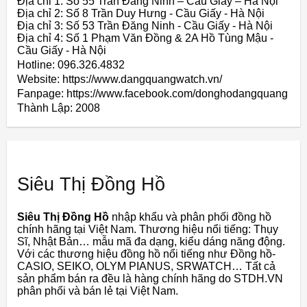
Địa chỉ 1: Số 55 Trần Đăng Ninh – Cầu Giấy – Hà Nội
Địa chỉ 2: Số 8 Trần Duy Hưng - Cầu Giấy - Hà Nội
Địa chỉ 3: Số 53 Trần Đăng Ninh - Cầu Giấy - Hà Nội
Địa chỉ 4: Số 1 Phạm Văn Đồng & 2A Hồ Tùng Mậu -
Cầu Giấy - Hà Nội
Hotline: 096.326.4832
Website: https://www.dangquangwatch.vn/
Fanpage: https://www.facebook.com/donghodangquang
Thành Lập:
2008
Siêu Thị Đồng Hồ
Siêu Thị Đồng Hồ
nhập khẩu và phân phối đồng hồ
chính hãng tại Việt Nam. Thương hiệu nổi tiếng: Thụy
Sĩ, Nhật Bản… mẫu mã đa dạng, kiểu dáng năng động.
Với các thương hiệu đồng hồ nổi tiếng như Đồng hồ-
CASIO, SEIKO, OLYM PIANUS, SRWATCH… Tất cả
sản phẩm bán ra đều là hàng chính hãng do STDH.VN
phân phối và bán lẻ tại Việt Nam.