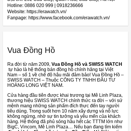
Hotline: 0886 020 999 | 0918236666
Website: https://erawatch.vn/
Fanpage: https://www.facebook.com/erawatch.vn/
Vua Đồng Hồ
Ra đời từ năm 2009,
Vua Đồng Hồ và SWISS WATCH
tự hào là hệ thống bán đồng hồ chính hãng tại Việt
Nam – số 1 về chế độ hậu mãi đảm bảo! Vua Đồng Hồ –
SWISS WATCH – Thuộc CÔNG TY TNHH ĐẦU TƯ
HOÀNG LONG VIỆT NAM.
Cửa hàng đầu tiên được khai trương tại Mê Linh Plaza,
thương hiệu SWISS WATCH chính thức ra đời – với sứ
mệnh mang những sản phẩm đích thực đến tay người
tiêu dùng. Trong suốt hơn 10 năm xây dựng và nỗ lực
không ngừng, nhờ sự tin tưởng và yêu mến của khách
hàng. Hệ thống đã phủ sóng hầu hết các TTTM lớn như
BigC, Vincom, Mê Linh Plaza… Nếu bạn đang tìm kiếm