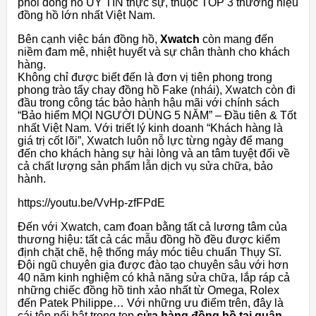
phối đồng hồ UY TÍN thực sự, thuộc TOP 3 thương hiệu
đồng hồ lớn nhất Việt Nam.
Bên cạnh việc bán đồng hồ,
Xwatch
còn mang đến
niềm đam mê, nhiệt huyết và sự chân thành cho khách
hàng.
Không chỉ được biết đến là đơn vị tiên phong trong
phong trào tẩy chay đồng hồ Fake (nhái), Xwatch còn đi
đầu trong công tác bảo hành hậu mãi với chính sách
“Bảo hiểm MỌI NGƯỜI DÙNG 5 NĂM” – Đầu tiên & Tốt
nhất Việt Nam. Với triết lý kinh doanh “Khách hàng là
giá trị cốt lõi”, Xwatch luôn nỗ lực từng ngày để mang
đến cho khách hàng sự hài lòng và an tâm tuyệt đối về
cả chất lượng sản phẩm lẫn dịch vụ sửa chữa, bảo
hành.
https://youtu.be/VvHp-zfFPdE
Đến với Xwatch, cam đoan bằng tất cả lương tâm của
thương hiệu: tất cả các mẫu đồng hồ đều được kiểm
định chặt chẽ, hệ thống máy móc tiêu chuẩn Thụy Sĩ.
Đội ngũ chuyên gia được đào tạo chuyên sâu với hơn
40 năm kinh nghiệm có khả năng sửa chữa, lắp ráp cả
những chiếc đồng hồ tinh xảo nhất từ ​​Omega, Rolex
đến Patek Philippe… Với những ưu điểm trên, đây là
cái tên nổi bật trong top
cửa hàng đồng hồ tại quận