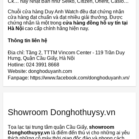
Ck… hay Nhật Bản như Seiko, Citizen, Orient, Casio…
Chuỗi cửa hàng Duy Anh Watch đều đạt chứng nhận
cửa hàng đạt chuẩn và đạt nhiều giải thưởng. Được
chứng nhận là một trong
cửa hàng đồng hồ uy tín tại
Hà Nội
cao cấp chính hãng hiện nay.
Thông tin liên hệ
Địa chỉ: Tầng 2, TTTM Vincom Center - 119 Trần Duy
Hưng, Quận Cầu Giấy, Hà Nội
Hotline: 024 3991 8668
Website: donghoduyanh.com
Fanpage: https://www.facebook.com/donghoduyanh.vn/
Showroom Donghothuysy.vn
Tọa lạc tại trung tâm quận Cầu Giấy,
showroom
Donghothuysy.vn
là điểm đến thú vị cho những ai yêu
thích những cỗ máy thời gian độc đáo và phong cách