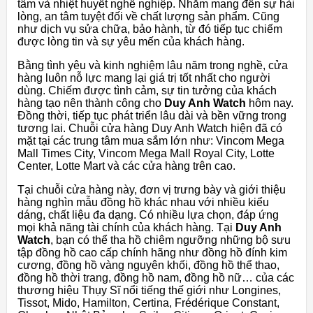
tâm và nhiệt huyết nghề nghiệp. Nhằm mang đến sự hài
lòng, an tâm tuyệt đối về chất lượng sản phẩm. Cũng
như dịch vụ sửa chữa, bảo hành, từ đó tiếp tục chiếm
được lòng tin và sự yêu mến của khách hàng.
Bằng tình yêu và kinh nghiệm lâu năm trong nghề, cửa
hàng luôn nỗ lực mang lại giá trị tốt nhất cho người
dùng. Chiếm được tình cảm, sự tin tưởng của khách
hàng tạo nên thành công cho
Duy Anh Watch
hôm nay.
Đồng thời, tiếp tục phát triển lâu dài và bền vững trong
tương lai. Chuỗi cửa hàng Duy Anh Watch hiện đã có
mặt tại các trung tâm mua sắm lớn như: Vincom Mega
Mall Times City, Vincom Mega Mall Royal City, Lotte
Center, Lotte Mart và các cửa hàng trên cao.
Tại chuỗi cửa hàng này, đơn vị trưng bày và giới thiệu
hàng nghìn mẫu đồng hồ khác nhau với nhiều kiểu
dáng, chất liệu đa dạng. Có nhiều lựa chọn, đáp ứng
mọi khả năng tài chính của khách hàng. Tại
Duy Anh
Watch
, bạn có thể tha hồ chiêm ngưỡng những bộ sưu
tập đồng hồ cao cấp chính hãng như đồng hồ đính kim
cương, đồng hồ vàng nguyên khối, đồng hồ thể thao,
đồng hồ thời trang, đồng hồ nam, đồng hồ nữ… của các
thương hiệu Thụy Sĩ nổi tiếng thế giới như Longines,
Tissot, Mido, Hamilton, Certina, Frédérique Constant,