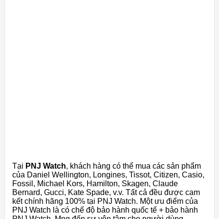
Tại
PNJ Watch
, khách hàng có thể mua các sản phẩm
của Daniel Wellington, Longines, Tissot, Citizen, Casio,
Fossil, Michael Kors, Hamilton, Skagen, Claude
Bernard, Gucci, Kate Spade, v.v. Tất cả đều được cam
kết chính hãng 100% tại PNJ Watch. Một ưu điểm của
PNJ Watch là có chế độ bảo hành quốc tế + bảo hành
PNJ Watch. Mng đến sự yên tâm cho người dùng.