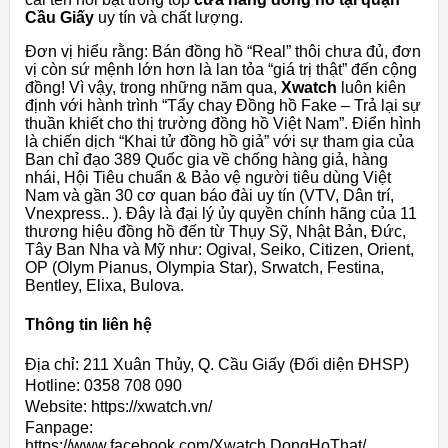
Cầu Giấy
uy tín và chất lượng.
Đơn vị hiểu rằng: Bán đồng hồ “Real” thôi chưa đủ, đơn
vị còn sứ mệnh lớn hơn là lan tỏa “giá trị thật” đến cộng
đồng! Vì vậy, trong những năm qua,
Xwatch
luôn kiên
định với hành trình “Tẩy chay Đồng hồ Fake – Trả lại sự
thuần khiết cho thị trường đồng hồ Việt Nam”. Điển hình
là chiến dịch “Khai tử đồng hồ giả” với sự tham gia của
Ban chỉ đạo 389 Quốc gia về chống hàng giả, hàng
nhái, Hội Tiêu chuẩn & Bảo vệ người tiêu dùng Việt
Nam và gần 30 cơ quan báo đài uy tín (VTV, Dân trí,
Vnexpress.. ). Đây là đại lý ủy quyền chính hãng của 11
thương hiệu đồng hồ đến từ Thụy Sỹ, Nhật Bản, Đức,
Tây Ban Nha và Mỹ như: Ogival, Seiko, Citizen, Orient,
OP (Olym Pianus, Olympia Star), Srwatch, Festina,
Bentley, Elixa, Bulova.
Thông tin liên hệ
Địa chỉ: 211 Xuân Thủy, Q. Cầu Giấy (Đối diện ĐHSP)
Hotline: 0358 708 090
Website: https://xwatch.vn/
Fanpage:
https://www.facebook.com/Xwatch.DongHoThat/