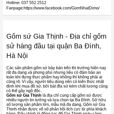
Hotline: 037 552 2512
Fanpage:https://www.facebook.com/GomNhatDimo/
Gốm sứ Gia Thịnh - Địa chỉ gốm
sử hàng đầu tại quận Ba Đình,
Hà Nội
Các sản phẩm gốm sứ bày bán trên thị trường hiện nay
rất đa dạng và phong phú nhưng liệu có đảm bảo an
toàn khi đựng thực phẩm hay không thì không phải ai
cũng rõ. Vì vậy, người tiêu dùng nên có kiến ​​thức nhất
định khi mua đồ sứ, bởi bát đĩa sứ kém chất lượng cũng
có thể gây ngộ độc.
Gốm sứ Gia Thịnh
là địa chỉ cung cấp gốm sứ được
nhiều người tin tưởng và lựa chọn tại Ba Đình. Sở hữu
số lượng sản phẩm lớn, mẫu mã đa dạng, Gốm sứ Gia
Thịnh nhận được vô số phản hồi tích cực từ phía khách
hàng. Đây chính là động lực để Gia Thịnh ngày càng