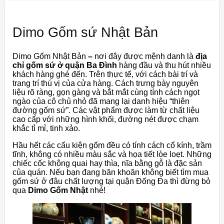
Dimo Gốm sứ Nhật Bản
Dimo Gốm Nhật Bản
–
nơi đây được mệnh danh là
địa
chỉ gốm sứ ở quận Ba Đình
hàng đầu và thu hút nhiều
khách hàng ghé đến. Trên thực tế, với cách bài trí và
trang trí thú vị của cửa hàng. Cách trưng bày nguyên
liệu rõ ràng, gọn gàng và bắt mắt cùng tính cách ngọt
ngào của cô chủ nhỏ đã mang lại danh hiệu “thiên
đường gốm sứ”. Các vật phẩm được làm từ chất liệu
cao cấp với những hình khối, đường nét được chạm
khắc tỉ mỉ, tinh xảo.
Hầu hết các cấu kiện gốm đều có tính cách cổ kính, trầm
tĩnh, không có nhiều màu sắc và họa tiết lòe loẹt. Những
chiếc cốc không quai hay thìa, nĩa bằng gỗ là đặc sản
của quán. Nếu bạn đang băn khoăn không biết tìm mua
gốm sứ ở đâu chất lượng tại quận Đống Đa thì đừng bỏ
qua
Dimo ​​Gốm Nhật
nhé!