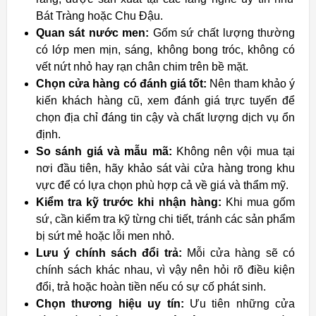
Bát Tràng hoặc Chu Đậu.
Quan sát nước men:
Gốm sứ chất lượng thường
có lớp men mịn, sáng, không bong tróc, không có
vết nứt nhỏ hay rạn chân chim trên bề mặt.
Chọn cửa hàng có đánh giá tốt:
Nên tham khảo ý
kiến khách hàng cũ, xem đánh giá trực tuyến để
chọn địa chỉ đáng tin cậy và chất lượng dịch vụ ổn
định.
So sánh giá và mẫu mã:
Không nên vội mua tại
nơi đầu tiên, hãy khảo sát vài cửa hàng trong khu
vực để có lựa chọn phù hợp cả về giá và thẩm mỹ.
Kiểm tra kỹ trước khi nhận hàng:
Khi mua gốm
sứ, cần kiểm tra kỹ từng chi tiết, tránh các sản phẩm
bị sứt mẻ hoặc lỗi men nhỏ.
Lưu ý chính sách đổi trả:
Mỗi cửa hàng sẽ có
chính sách khác nhau, vì vậy nên hỏi rõ điều kiện
đổi, trả hoặc hoàn tiền nếu có sự cố phát sinh.
Chọn thương hiệu uy tín:
Ưu tiên những cửa