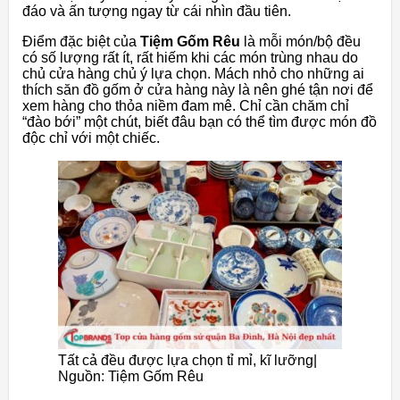
đáo và ấn tượng ngay từ cái nhìn đầu tiên.
Điểm đặc biệt của
Tiệm Gốm Rêu
là mỗi món/bộ đều
có số lượng rất ít, rất hiếm khi các món trùng nhau do
chủ cửa hàng chủ ý lựa chọn. Mách nhỏ cho những ai
thích săn đồ gốm ở cửa hàng này là nên ghé tận nơi để
xem hàng cho thỏa niềm đam mê. Chỉ cần chăm chỉ
“đào bới” một chút, biết đâu bạn có thể tìm được món đồ
độc chỉ với một chiếc.
Tất cả đều được lựa chọn tỉ mỉ, kĩ lưỡng|
Nguồn: Tiệm Gốm Rêu