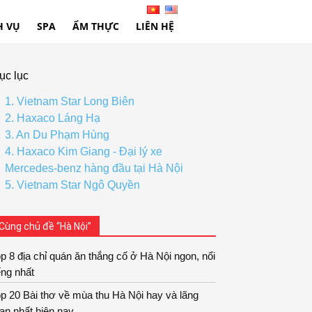
H VỤ
SPA
ẨM THỰC
LIÊN HỆ
ục lục
1. Vietnam Star Long Biên
2. Haxaco Láng Hạ
3. An Du Phạm Hùng
4. Haxaco Kim Giang - Đại lý xe
Mercedes-benz hàng đầu tại Hà Nội
5. Vietnam Star Ngô Quyền
Cùng chủ đề “Hà Nội”
p 8 địa chỉ quán ăn thắng cố ở Hà Nội ngon, nổi
ếng nhất
p 20 Bài thơ về mùa thu Hà Nội hay và lãng
ạn nhất hiện nay