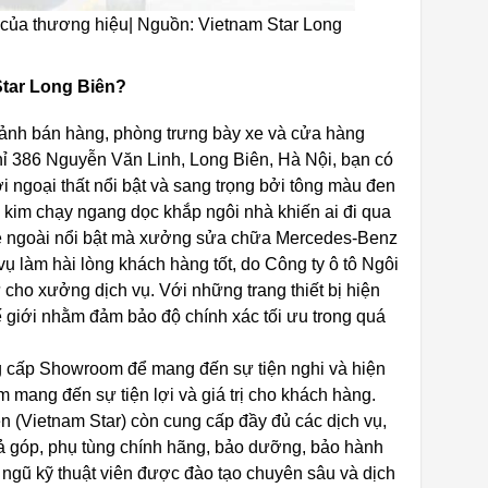
 của thương hiệu| Nguồn: Vietnam Star Long
tar Long Biên?
nh bán hàng, phòng trưng bày xe và cửa hàng
hỉ 386 Nguyễn Văn Linh, Long Biên, Hà Nội, bạn có
 ngoại thất nổi bật và sang trọng bởi tông màu đen
kim chạy ngang dọc khắp ngôi nhà khiến ai đi qua
vẻ ngoài nổi bật mà xưởng sửa chữa Mercedes-Benz
ụ làm hài lòng khách hàng tốt, do Công ty ô tô Ngôi
ho xưởng dịch vụ. Với những trang thiết bị hiện
ế giới nhằm đảm bảo độ chính xác tối ưu trong quá
g cấp Showroom để mang đến sự tiện nghi và hiện
 mang đến sự tiện lợi và giá trị cho khách hàng.
n (Vietnam Star) còn cung cấp đầy đủ các dịch vụ,
rả góp, phụ tùng chính hãng, bảo dưỡng, bảo hành
ngũ kỹ thuật viên được đào tạo chuyên sâu và dịch