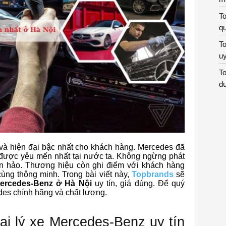
To
qu
To
uy
To
đư
và hiện đại bậc nhất cho khách hàng. Mercedes đã
 được yêu mến nhất tại nước ta. Không ngừng phát
àn hảo. Thương hiệu còn ghi điểm với khách hàng
ùng thông minh. Trong bài viết này,
Topbrands
sẽ
Mercedes-Benz ở Hà Nội
uy tín, giá đúng. Để quý
es chính hãng và chất lượng.
ại lý xe Mercedes-Benz uy tín