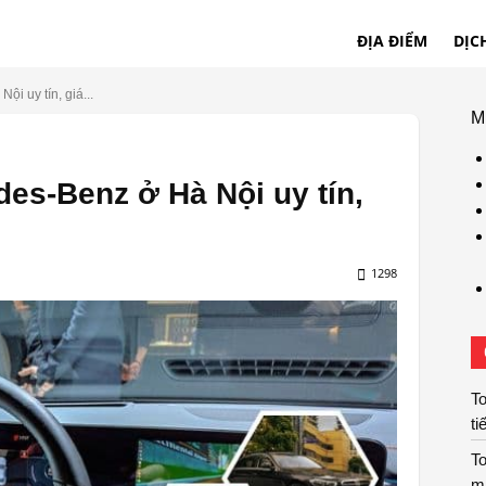
ĐỊA ĐIỂM
DỊC
ội uy tín, giá...
M
des-Benz ở Hà Nội uy tín,
1298
To
ti
To
m