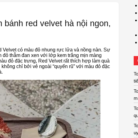
m bánh red velvet hà nội ngon,
 Velvet có màu đỏ nhung rực lửa và nồng nàn. Sự
h đỏ thẫm đan xen với lớp kem trắng mịn màng
àu đỏ đặc trưng, ​​Red Velvet rất thích hợp làm quà
g không chỉ bởi vẻ ngoài “quyến rũ” với màu đỏ đặc
à.
To
ti
To
m
To
qu
To
uy