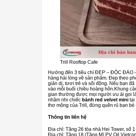
Trill Rooftop Cafe
Hướng đến 3 tiêu chí ĐẸP – ĐỘC ĐÁO – 
hàng hài lòng về sản phẩm. Đẹp theo ph
giản dị, tươi trẻ và sôi động. Nếu bạn đã
vào mỗi buổi chiều hoàng hôn.Khung cản
gian thường được mọi người ưu ái gọi là
nhâm nhi chiếc
bánh red velvet mini
tại
thơ mộng của Trill, đừng quên rủ bạn bè
Thông tin liên hệ
Địa chỉ: Tầng 26 tòa nhà Hei Tower, số
Địa chỉ: Tầng 18 (Tầng M) PV Oil Vietc