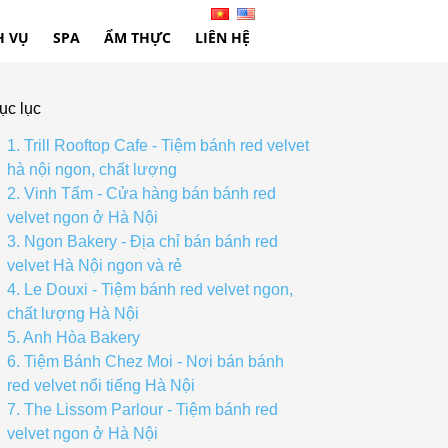
H VỤ
SPA
ẨM THỰC
LIÊN HỆ
ục lục
1. Trill Rooftop Cafe - Tiệm bánh red velvet
hà nội ngon, chất lượng
2. Vinh Tẩm - Cửa hàng bán bánh red
velvet ngon ở Hà Nội
3. Ngon Bakery - Địa chỉ bán bánh red
velvet Hà Nội ngon và rẻ
4. Le Douxi - Tiệm bánh red velvet ngon,
chất lượng Hà Nội
5. Anh Hòa Bakery
6. Tiệm Bánh Chez Moi - Nơi bán bánh
red velvet nổi tiếng Hà Nội
7. The Lissom Parlour - Tiệm bánh red
velvet ngon ở Hà Nội