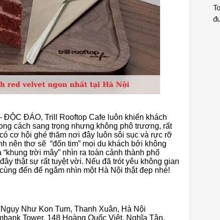
To
đư
ĐỘC ĐÁO, Trill Rooftop Cafe luôn khiến khách
ong cách sang trọng nhưng không phô trương, rất
 có cơ hội ghé thăm nơi đây luôn sôi sục và rực rỡ
h nên thơ sẽ “đốn tim” mọi du khách bởi không
 “khung trời mây” nhìn ra toàn cảnh thành phố
 đây thật sự rất tuyệt vời. Nếu đã trót yêu không gian
 cùng đến để ngắm nhìn một Hà Nội thật đẹp nhé!
 1 Ngụy Như Kon Tum, Thanh Xuân, Hà Nội
ombank Tower, 148 Hoàng Quốc Việt, Nghĩa Tân,