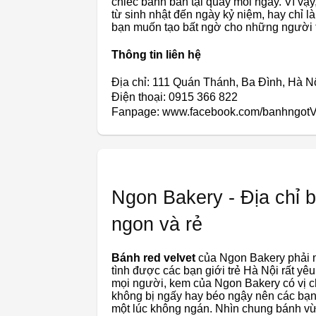
chiếc bánh bán tại quầy mỗi ngày. Vì vậ
từ sinh nhật đến ngày kỷ niệm, hay chỉ 
bạn muốn tạo bất ngờ cho những người 
Thông tin liên hệ
Địa chỉ: 111 Quán Thánh, Ba Đình, Hà N
Điện thoại: 0915 366 822
Fanpage: www.facebook.com/banhngotV
Ngon Bakery - Địa chỉ 
ngon và rẻ
Bánh red velvet
của Ngon Bakery phải nó
tình được các bạn giới trẻ Hà Nội rất y
mọi người, kem của Ngon Bakery có vị c
không bị ngấy hay béo ngậy nên các bạn
một lúc không ngán. Nhìn chung bánh vừ