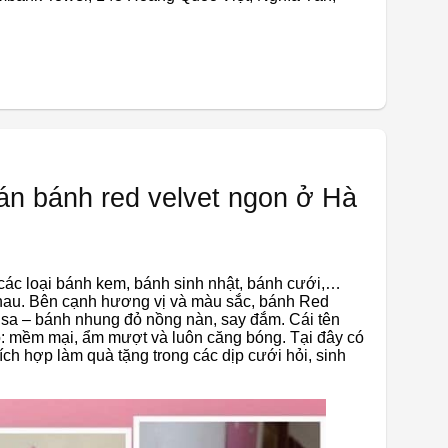
án bánh red velvet ngon ở Hà
ác loại bánh kem, bánh sinh nhật, bánh cưới,…
hau. Bên cạnh hương vị và màu sắc, bánh Red
u sa – bánh nhung đỏ nồng nàn, say đắm. Cái tên
ó: mềm mại, ẩm mượt và luôn căng bóng. Tại đây có
hích hợp làm quà tặng trong các dịp cưới hỏi, sinh