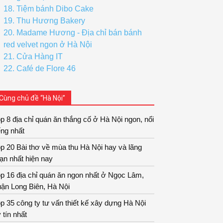
18. Tiệm bánh Dibo Cake
19. Thu Hương Bakery
20. Madame Hương - Địa chỉ bán bánh
red velvet ngon ở Hà Nội
21. Cửa Hàng IT
22. Café de Flore 46
Cùng chủ đề “Hà Nội”
p 8 địa chỉ quán ăn thắng cố ở Hà Nội ngon, nổi
ếng nhất
p 20 Bài thơ về mùa thu Hà Nội hay và lãng
ạn nhất hiện nay
p 16 địa chỉ quán ăn ngon nhất ở Ngọc Lâm,
ận Long Biên, Hà Nội
p 35 công ty tư vấn thiết kế xây dựng Hà Nội
 tín nhất