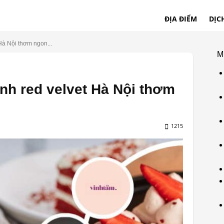
ĐỊA ĐIỂM
DỊC
Hà Nội thơm ngon...
M
ánh red velvet Hà Nội thơm
1215