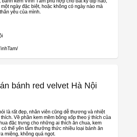
y, bánh kem Vinh Tẩm phù hợp cho bất kỳ dịp nào,
là một ngày đặc biệt, hoặc không có ngày nào mà
thân yêu của mình.
ội
inhTam/
bán bánh red velvet Hà Nội
i là rất đẹp, nhân viên cũng dễ thương và nhiệt
êu thích. Về phần kem mềm bông xốp theo ý thích của
hua đặc trưng cho những ai thích ăn chua, kem
 có thể yên tâm thưởng thức nhiều loại bánh ăn
a miệng, không quá ngọt.