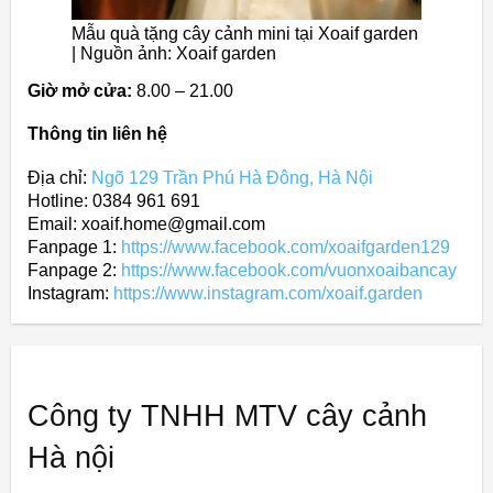
Mẫu quà tặng cây cảnh mini tại Xoaif garden
| Nguồn ảnh: Xoaif garden
Giờ mở cửa:
8.00 – 21.00
Thông tin liên hệ
Địa chỉ:
Ngõ 129 Trần Phú Hà Đông, Hà Nội
Hotline: 0384 961 691
Email: xoaif.home@gmail.com
Fanpage 1:
https://www.facebook.com/xoaifgarden129
Fanpage 2:
https://www.facebook.com/vuonxoaibancay
Instagram:
https://www.instagram.com/xoaif.garden
Công ty TNHH MTV cây cảnh
Hà nội