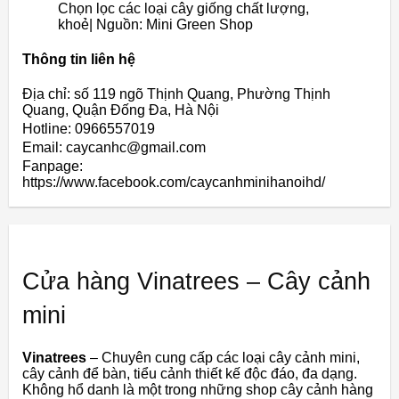
Chọn lọc các loại cây giống chất lượng,
khoẻ| Nguồn: Mini Green Shop
Thông tin liên hệ
Địa chỉ: số 119 ngõ Thịnh Quang, Phường Thịnh
Quang, Quận Đống Đa, Hà Nội
Hotline: 0966557019
Email: caycanhc@gmail.com
Fanpage:
https://www.facebook.com/caycanhminihanoihd/
Cửa hàng Vinatrees – Cây cảnh
mini
Vinatrees
–
Chuyên
cung
cấp
các
loại
cây
cảnh
mini,
cây
cảnh
để
bàn,
tiểu
cảnh
thiết
kế
độc
đáo,
đa
dạng.
Không
hổ
danh
là
một
trong
những
shop
cây
cảnh
hàng