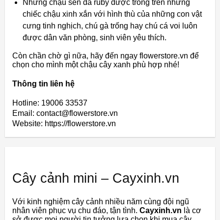
Những
chậu
sen
đá
ruby
​​được
trồng
trên
những
chiếc
chậu
xinh
xắn
với
hình
thù
của
những
con
vật
cưng
tinh
nghịch,
chú
gà
trống
hay
chú
cá
voi
luôn
được
dân
văn
phòng,
sinh
viên
yêu
thích.
Còn
chần
chờ
gì
nữa,
hãy
đến
ngay
flowerstore.vn
để
chọn
cho
mình
một
chậu
cây
xanh
phù
hợp
nhé!
Thông tin liên hệ
Hotline: 19006 33537
Email: contact@flowerstore.vn
Website: https://flowerstore.vn
Cây cảnh mini – Cayxinh.vn
Với
kinh
nghiệm
cây
cảnh
nhiều
năm
cùng
đội
ngũ
nhân
viên
phục
vụ
chu
đáo,
tận
tình.
Cayxinh.vn
là
cơ
sở
được
mọi
người
tin
tưởng
lựa
chọn
khi
mua
cây