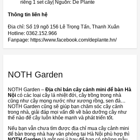
riêng 1 set cây| Nguồn: De Plante
Thông tin liên hệ
Địa chỉ: Số 19 ngõ 156 Lê Trọng Tấn, Thanh Xuân
Hotline: 0362.152.966
Fanpage: https://www.facebook.com/deplante.hn/
NOTH Garden
NOTH
Garden
–
Địa chỉ bán c
â
y
cảnh
mini
để
bàn
Hà
Nội
có
các
loại
cây
lá
nhiệt
đới,
cây
trồng
trong
nhà
cũng
như
cây
mọng
nước
như
xương
rồng,
sen
đá…
NOTH
Garden
cũng
sẽ
giúp
bạn
chăm
sóc
cây
cảnh
trong
nhà,
giải
đáp
mọi
vấn
đề
về
bảo
dưỡng
cây
như
thế
nào
để
cây
luôn
khỏe
mạnh
và
phát
triển
tốt.
Nếu
bạn
vẫn
chưa
tìm
được
địa
chỉ
mua
cây
cảnh
mini
để
bàn
trong
nhà
hay
văn
phòng
tại
Hà
Nội
phù
hợp
thì
NOTH
Garden
là
một
gợi
ý
hay
để
bạn
có
những
mẫu