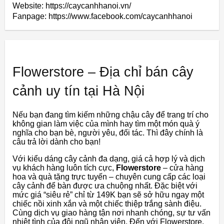
Website: https://caycanhhanoi.vn/
Fanpage: https://www.facebook.com/caycanhhanoi
Flowerstore – Địa chỉ bán cây
cảnh uy tín tại Hà Nội
Nếu
bạn
đang
tìm
kiếm
những
chậu
cây
để
trang
trí
cho
không
gian
làm
việc
của
mình
hay
tìm
một
món
quà
ý
nghĩa
cho
bạn
bè,
người
yêu,
đối
tác. T
hì
đây
chính
là
câu
trả
lời
dành
cho
bạn!
Với
kiểu
dáng
cây
cảnh
đa
dạng,
giá
cả
hợp
lý
và
dịch
vụ
khách
hàng
luôn
tích
cực,
Flowerstore
–
cửa
hàng
hoa
và
quà
tặng
trực
tuyến
–
chuyên
cung
cấp
các
loại
cây
cảnh
để
bàn
được
ưa
chuộng
nhất.
Đặc
biệt
với
mức
giá
“siêu
rẻ”
chỉ
từ
149K
bạn
sẽ
sở
hữu
ngay
một
chiếc
nồi
xinh
xắn
và
một
chiếc
thiệp
trắng
sành
điệu.
C
ùng
dịch
vụ
giao
hàng
tận
nơi
nhanh
chóng,
sự
tư
vấn
nhiệt
tình
của
đội
ngũ
nhân
viên.
Đến
với
Flowerstore,