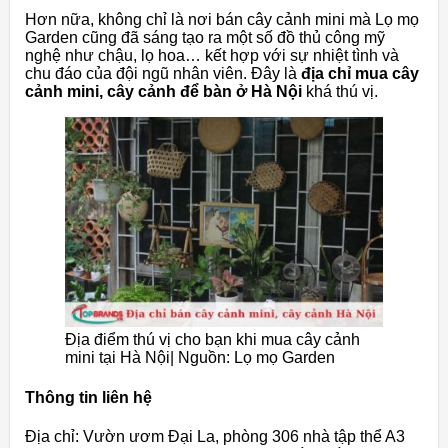
Hơn
nữa,
không
chỉ
là
nơi
bán
cây
cảnh
mini mà L
ọ mọ
Garden
cũng
đã
sáng
tạo
ra
một
số
đồ
thủ
công
mỹ
nghệ
như
chậu,
lọ
hoa…
kết
hợp
với
sự
nhiệt
tình
và
chu
đáo
của
đội
ngũ
nhân
viên.
Đây
là
địa
chỉ
mua
cây
cảnh
mini, cây cảnh để bàn
ở
Hà
Nội
khá
thú
vị.
Địa điểm thú vị cho bạn khi mua cây cảnh
mini tại Hà Nội| Nguồn: Lọ mọ Garden
Thông tin liên hệ
Địa chỉ: Vườn ươm Đại La, phòng 306 nhà tập thể A3