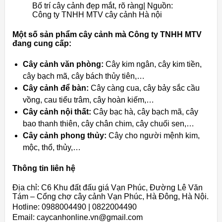
Bố trí cây cảnh đẹp mắt, rõ ràng| Nguồn:
Công ty TNHH MTV cây cảnh Hà nội
Một số sản phẩm cây cảnh mà Công ty TNHH MTV
đang cung cấp:
Cây cảnh văn phòng:
Cây kim ngân, cây kim tiền,
cây bạch mã, cây bách thủy tiên,…
Cây cảnh để bàn:
Cây càng cua, cây bảy sắc cầu
vồng, cau tiểu trâm, cây hoàn kiếm,…
Cây cảnh nội thất:
Cây bạc hà, cây bạch mã, cây
bao thanh thiên, cây chân chim, cây chuối sen,…
Cây cảnh phong thủy:
Cây cho người mệnh kim,
mộc, thổ, thủy,…
Thông tin liên hệ
Địa chỉ: C6 Khu đất đấu giá Vạn Phúc, Đường Lê Văn
Tám – Cổng chợ cây cảnh Vạn Phúc, Hà Đông, Hà Nội.
Hotline: 0988004490 | 0822004490
Email: caycanhonline.vn@gmail.com