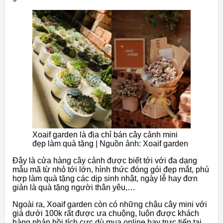
Xoaif garden là địa chỉ bán cây cảnh mini
đẹp làm quà tặng | Nguồn ảnh: Xoaif garden
Đây là cửa hàng cây cảnh được biết tới với đa dạng
mẫu mã từ nhỏ tới lớn, hình thức đóng gói đẹp mắt, phù
hợp làm quà tặng các dịp sinh nhật, ngày lễ hay đơn
giản là quà tặng người thân yêu,…
Ngoài ra, Xoaif garden còn có những chậu cây mini với
giá dưới 100k rất được ưa chuộng, luôn được khách
hàng phản hồi tích cực dù mua online hay trực tiếp tại