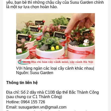
yêu,
bạn
bè
thì
những
chậu
cây
của
Susu
Garden
chính
là
một
sự
lựa
chọn
hoàn
hảo.
Với hàng ngàn các loại cây cảnh khác nhau|
Nguồn: Susu Garden
Thông tin liên hệ
Địa chỉ: Số 2 dãy nhà C10B tập thể Bắc Thành Công
(sau chung cư C1 Thành Công)
Hotline: 0964 155 726
Email: susugarden.vn@gmail.com