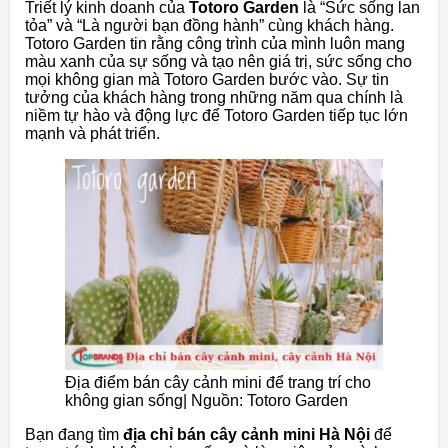
Triết
lý
kinh
doanh
của
Totoro
Garden
là
“Sức
sống
lan
tỏa”
và
“Là
người
bạn
đồng
hành”
cùng
khách
hàng.
Totoro
Garden
tin
rằng
công
trình
của
mình
luôn
mang
màu
xanh
của
sự
sống
và
tạo
nên
giá
trị,
sức
sống
cho
mọi
không
gian
mà
Totoro
Garden
bước
vào.
Sự
tin
tưởng
của
khách
hàng
trong
những
năm
qua
chính
là
niềm
tự
hào
và
động
lực
để
Totoro
Garden
tiếp
tục
lớn
mạnh
và
phát
triển.
Địa điểm bán cây cảnh mini để trang trí cho
không gian sống| Nguồn: Totoro Garden
Bạn
đang
tìm
địa chỉ
bán
cây
cảnh
mini Hà Nội
để