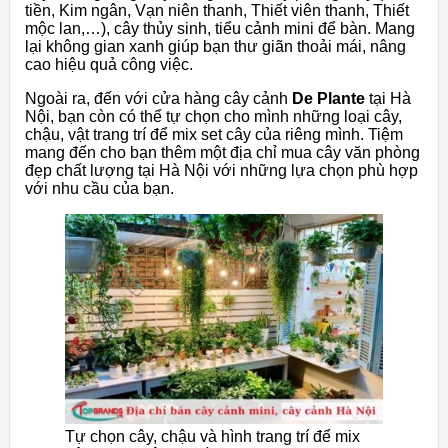
tiền,
Kim
ngân,
Vạn
niên
thanh,
Thiết
viên
thanh,
Thiết
mộc
lan,…),
cây
thủy
sinh,
tiểu
cảnh
mini
để
bàn. M
ang
lại
không
gian
xanh
giúp
bạn
thư
giãn
thoải
mái,
nâng
cao
hiệu
quả
công
việc.
Ngoài
ra,
đến
với
cửa
hàng
cây
cảnh
De
Plante
tại
Hà
Nội,
bạn
còn
có
thể
tự
chọn
cho
mình
những
loại
cây,
chậu,
vật
trang
trí
để
mix
set
cây
của
riêng
mình.
Tiệm
mang
đến
cho
bạn
thêm
một
địa
chỉ
mua
cây
văn
phòng
đẹp
chất
lượng
tại
Hà
Nội
với
những
lựa
chọn
phù
hợp
với
nhu
cầu
của
bạn.
Tự chọn cây, chậu và hình trang trí để mix