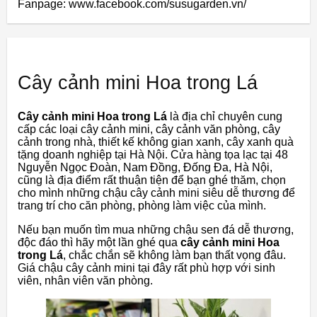
Fanpage: www.facebook.com/susugarden.vn/
Cây cảnh mini Hoa trong Lá
Cây
cảnh
mini
Hoa
trong
Lá
là
địa
chỉ
chuyên
cung
cấp
các
loại
cây
cảnh
mini,
cây
cảnh
văn
phòng,
cây
cảnh
trong
nhà,
thiết
kế
không
gian
xanh,
cây
xanh
quà
tặng
doanh
nghiệp
tại
Hà
Nội.
Cửa
hàng
tọa
lạc
tại
48
Nguyễn
Ngọc
Đoàn,
Nam
Đồng,
Đống
Đa,
Hà
Nội,
cũng
là
địa
điểm
rất
thuận
tiện
để
bạn
ghé
thăm,
chọn
cho
mình
những
chậu
cây
cảnh
mini
siêu
dễ
thương
để
trang
trí
cho
căn
phòng,
phòng
làm
việc
của
mình.
Nếu
bạn
muốn
tìm
mua
những
chậu
sen
đá
dễ
thương,
độc
đáo
thì
hãy
một
lần
ghé
qua
cây cảnh mini Hoa
trong Lá
,
chắc
chắn
sẽ
không
làm
bạn
thất
vọng
đâu.
Giá
chậu
cây
cảnh
mini
tại
đây
rất
phù
hợp
với
sinh
viên,
nhân
viên
văn
phòng.