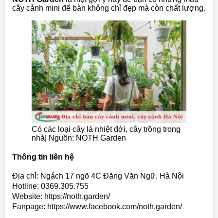
cây
cảnh
mini
để
bàn
không
chỉ
đẹp
mà
còn
chất
lượng.
Có các loại cây lá nhiệt đới, cây trồng trong
nhà| Nguồn: NOTH Garden
Thông tin liên hệ
Địa chỉ: Ngách 17 ngõ 4C Đặng Văn Ngữ, Hà Nội
Hotline: 0369.305.755
Website: https://noth.garden/
Fanpage: https://www.facebook.com/noth.garden/