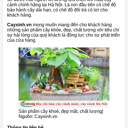
cảnh
chính
hãng
tại
Hà
Nội.
Là
nơi
đầu
tiên
có
chế
độ
bảo
hành
cây
dài
hạn,
có
chế
độ
đổi
trả
có
lợi
cho
khách
hàng.
Cayxinh.vn
mong
muốn
mang
đến
cho
khách
hàng
những
sản
phẩm
cây
khỏe,
đẹp,
chất
lượng
với
tiêu
chí
sự
hài
lòng
của
quý
khách
là
động
lực
cho
sự
phát
triển
của
cửa
hàng.
Sản phẩm cây khoẻ, đẹp mắt, chất lượng|
Nguồn: Cayxinh.vn
Thông tin liên hệ