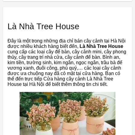
Là Nhà Tree House
Đây là
một
trong
những
địa
chỉ
bán
cây
cảnh
tại
Hà
Nội
được
nhiều
khách
hàng
biết
đến,
Là
Nhà
Tree
House
cung
cấp
các
loại
cây
để
bàn,
cây
cảnh
mini,
cây
phong
thủy,
cây
trang
trí
nhà
cửa,
cây
cảnh
để
bàn.
Bình
an,
kim
tiền,
trường
sinh,
kim
ngân,
ngọc
ngân,
trầu
bà
đế
vương
xanh,
đuôi
công,
phú
quý,…
các
loại
cây
cảnh
được
ưa
chuộng
nay
đã
có
mặt
tại
cửa
hàng.
Bạn
có
thể
đến
trực
tiếp
Cửa
hàng
cây
cảnh
Là
Nhà
Tree
House
tại
Hà
Nội
để
biết
thêm
thông
tin
chi
tiết.