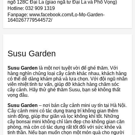
ngõ 128C Đại La (giao ngã tư Đại La và Phố Vọng)
Hotline: 032 909 1319
Fanpage: www.facebook.com/Lọ-Mọ-Garden-
1640267779544572/
Susu Garden
Susu Garden
là
một
nơi
tuyệt
vời
để
ghé
thăm.
Với
hàng
nghìn
chủng
loại
cây
cảnh
khác
nhau,
khách
hàng
có
thể
dễ
dàng
khám
phá
và
lựa
chọn.
Với
đội
ngũ
nhân
viên
nhiệt
tình
tư
vấn,
giúp
đỡ
khách
hàng
chăm
sóc
cây
cảnh.
Hãy
thử
ghé
thăm
Susu
,
bạn
sẽ
không
thất
vọng
đâu.
Susu
Garden
–
nơi
bán
cây
cảnh
mini
uy
tín
tại
Hà
Nội.
Cây
cảnh
mini
có
tác
dụng
trang
trí
không
gian
thêm
sinh
động,
giúp
thư
giãn
và
lọc
không
khí
tốt.
Những
cây
bonsai
mini
không
chỉ
làm
đẹp
cho
không
gian
căn
phòng, m
à
còn
có
tác
dụng
rất
tốt
đối
với
sức
khỏe
và
tinh
thần. N
ếu
bạn
muốn
chọn
một
món
quà
cho
người