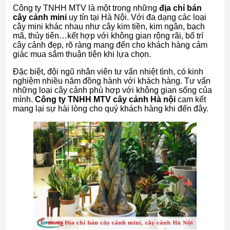
Công ty TNHH MTV
là
một
trong
những
địa
chỉ
bán
cây
cảnh
mini
uy
tín
tại
Hà
Nội.
Với
đa
dạng
các
loại
cây
mini
khác
nhau
như
cây
kim
tiền,
kim
ngân,
bạch
mã,
thủy
tiên…kết
hợp
với
không
gian
rộng
rãi,
bố
trí
cây
cảnh
đẹp,
rõ
ràng
mang
đến
cho
khách
hàng
cảm
giác
mua
sắm
thuận
tiện
khi
lựa
chọn.
Đặc
biệt,
đội
ngũ
nhân
viên
tư
vấn
nhiệt
tình,
có
kinh
nghiệm
nhiều
năm
đồng
hành
với
khách
hàng. Tư vấn
n
hững
loại
cây
cảnh
phù
hợp
với
không
gian
sống
của
mình.
Công ty TNHH MTV cây cảnh Hà nội
cam
kết
mang
lại
sự hài lòng cho quý khách hàng khi đến đây.