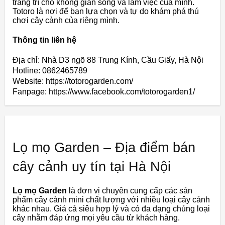
trang
trí
cho
không
gian
sống
và
làm
việc
của
mình.
Totoro
là
nơi
để
bạn
lựa
chọn
và
tự
do
khám
phá
thú
chơi
cây
cảnh
của
riêng
mình.
Thông tin liên hệ
Địa chỉ: Nhà D3 ngõ 88 Trung Kính, Cầu Giấy, Hà Nội
Hotline: 0862465789
Website: https://totorogarden.com/
Fanpage: https://www.facebook.com/totorogarden1/
Lọ mọ Garden – Địa điểm bán
cây cảnh uy tín tại Hà Nội
Lọ mọ Garden
là
đơn
vị
chuyên
cung
cấp
các
sản
phẩm
cây
cảnh
mini
chất
lượng
v
ới
nhiều
loại
cây
cảnh
khác
nhau. G
iá
cả siêu
hợp
lý và
có đa dạng
chủng
loại
cây nhằm
đáp
ứng
mọi
yêu
cầu từ khách hàng.