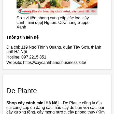
Đơn vị tiên phong cung cấp các loại cây
cảnh mini đẹp| Nguồn: Cửa hàng Supper
Xanh
Thông tin liên hệ
Địa chỉ: 119 Ngõ Thịnh Quang, quận Tây Sơn, thành
phố Hà Nội
Hotline: 097 2215 851
Website: https://caycanhhanoi.business.site/
De Plante
Shop
cây
cảnh
mini
Hà
Nội
–
De
Plante
cũng
là
địa
chỉ
cung
cấp
đa
dạng
các
mẫu
cây
để
bàn
với
các
loại
cây
xương
rồng,
cây
mọng
nước,
cây
phong
thủy
(Kim