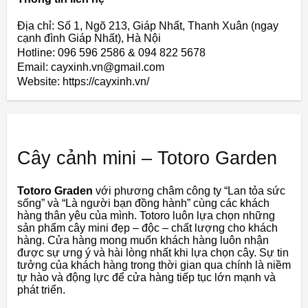
Địa chỉ: Số 1, Ngõ 213, Giáp Nhất, Thanh Xuân (ngay
cạnh đình Giáp Nhất), Hà Nội
Hotline: 096 596 2586 & 094 822 5678
Email: cayxinh.vn@gmail.com
Website: https://cayxinh.vn/
Cây cảnh mini – Totoro Garden
Totoro
Graden
với
phương
châm
công
ty
“Lan
tỏa
sức
sống”
và
“Là
người
bạn
đồng
hành”
cùng
các
khách
hàng
thân
yêu
của
mình.
Totoro
luôn
lựa
chọn
những
sản
phẩm
cây
mini
đẹp
–
độc
–
chất
lượng
cho
khách
hàng. Cửa hàng
mong
muốn
khách
hàng
luôn
nhận
được
sự
ưng
ý
và
hài
lòng
nhất
khi
lựa
chọn
cây.
Sự
tin
tưởng
của
khách
hàng
trong
thời
gian
qua
chính
là
niềm
tự
hào
và
động
lực
để
cửa hàng
tiếp
tục
lớn
mạnh
và
phát
triển.