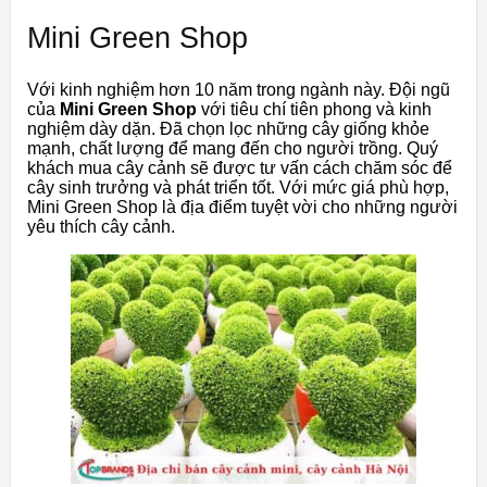
Mini Green Shop
Với
kinh
nghiệm
hơn
10
năm
trong
ngành
này.
Đội
ngũ
của
Mini Green Shop
với
tiêu
chí
tiên
phong
và
kinh
nghiệm
dày
dặn. Đ
ã
chọn
lọc
những
cây
giống
khỏe
mạnh,
chất
lượng
để
mang
đến
cho
người
trồng.
Quý
khách
mua
cây
cảnh
sẽ
được
tư
vấn
cách
chăm
sóc
để
cây
sinh
trưởng
và
phát
triển
tốt.
Với
mức
giá
phù
hợp,
Mini Green Shop
là
địa
điểm
tuyệt
vời
cho
những
người
yêu
thích
cây
cảnh.