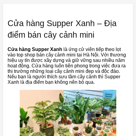
Cửa hàng Supper Xanh – Địa
điểm bán cây cảnh mini
Cửa hàng Supper Xanh
là
ứng
cử
viên
tiếp
theo
lọt
vào
top
shop
bán
cây
cảnh
mini
tại
Hà
Nội.
Với
thương
hiệu
uy
tín
được
xây
dựng
và
giữ
vững
sau
nhiều
năm
hoạt
động.
Cửa hàng
luôn
tiên
phong
trong
việc
đưa
ra
thị
trường
những
loại
cây
cảnh
mini
đẹp
và
độc
đáo.
Nếu
bạn
là
người
thích
sưu
tầm
cây
cảnh
thì
Supper
Xanh
là
địa
điểm
bạn
không
nên
bỏ
qua.