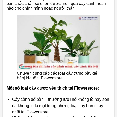
bạn
chắc
chắn
sẽ
chọn
được
món
quà
cây
cảnh
hoàn
hảo
cho
chính
mình
hoặc
người
thân.
Chuyên cung cấp các loại cây trưng bày để
bàn| Nguồn: Flowerstore
Một
số
loại
cây
được
yêu
thích
tại
Flowerstore:
Cây
cảnh
để
bàn
–
thường
lưỡi
hổ
khổng
lồ
hay
sen
đá
khổng
lồ
là
một
trong
những
loại
cây
bán
chạy
nhất
tại
Flowerstore.