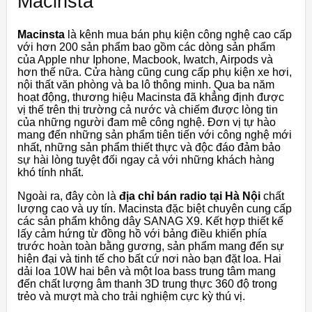
Macinsta
Macinsta
là kênh mua bán phụ kiện công nghệ cao cấp
với hơn 200 sản phẩm bao gồm các dòng sản phẩm
của Apple như Iphone, Macbook, Iwatch, Airpods và
hơn thế nữa. Cửa hàng cũng cung cấp phụ kiện xe hơi,
nội thất văn phòng và ba lô thông minh. Qua ba năm
hoạt động, thương hiệu Macinsta đã khẳng định được
vị thế trên thị trường cả nước và chiếm được lòng tin
của những người đam mê công nghệ. Đơn vị tự hào
mang đến những sản phẩm tiên tiến với công nghệ mới
nhất, những sản phẩm thiết thực và độc đáo đảm bảo
sự hài lòng tuyệt đối ngay cả với những khách hàng
khó tính nhất.
Ngoài ra, đây còn là
địa chỉ bán radio tại Hà Nội
chất
lượng cao và uy tín. Macinsta đặc biệt chuyên cung cấp
các sản phẩm không dây SANAG X9. Kết hợp thiết kế
lấy cảm hứng từ đồng hồ với bảng điều khiển phía
trước hoàn toàn bằng gương, sản phẩm mang đến sự
hiện đại và tinh tế cho bất cứ nơi nào bạn đặt loa. Hai
dải loa 10W hai bên và một loa bass trung tâm mang
đến chất lượng âm thanh 3D trung thực 360 độ trong
trẻo và mượt mà cho trải nghiệm cực kỳ thú vị.