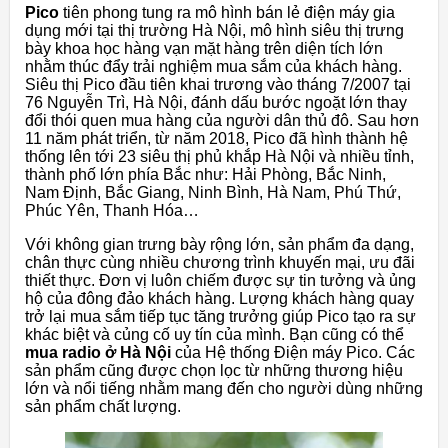
Pico
tiên phong tung ra mô hình bán lẻ điện máy gia
dụng mới tại thị trường Hà Nội, mô hình siêu thị trưng
bày khoa học hàng vạn mặt hàng trên diện tích lớn
nhằm thúc đẩy trải nghiệm mua sắm của khách hàng.
Siêu thị Pico đầu tiên khai trương vào tháng 7/2007 tại
76 Nguyễn Trì, Hà Nội, đánh dấu bước ngoặt lớn thay
đổi thói quen mua hàng của người dân thủ đô. Sau hơn
11 năm phát triển, từ năm 2018, Pico đã hình thành hệ
thống lên tới 23 siêu thị phủ khắp Hà Nội và nhiều tỉnh,
thành phố lớn phía Bắc như: Hải Phòng, Bắc Ninh,
Nam Định, Bắc Giang, Ninh Bình, Hà Nam, Phú Thứ,
Phúc Yên, Thanh Hóa…
Với không gian trưng bày rộng lớn, sản phẩm đa dạng,
chân thực cùng nhiều chương trình khuyến mại, ưu đãi
thiết thực. Đơn vị luôn chiếm được sự tin tưởng và ủng
hộ của đông đảo khách hàng. Lượng khách hàng quay
trở lại mua sắm tiếp tục tăng trưởng giúp Pico tạo ra sự
khác biệt và củng cố uy tín của mình. Bạn cũng có thể
mua radio ở Hà Nội
của Hệ thống Điện máy Pico. Các
sản phẩm cũng được chọn lọc từ những thương hiệu
lớn và nổi tiếng nhằm mang đến cho người dùng những
sản phẩm chất lượng.