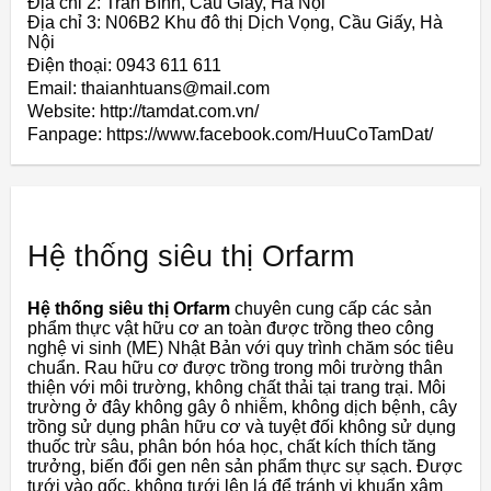
Địa chỉ 2: Trần Bình, Cầu Giấy, Hà Nội
Địa chỉ 3: N06B2 Khu đô thị Dịch Vọng, Cầu Giấy, Hà
Nội
Điện thoại: 0943 611 611
Email: thaianhtuans@mail.com
Website: http://tamdat.com.vn/
Fanpage: https://www.facebook.com/HuuCoTamDat/
Hệ thống siêu thị Orfarm
Hệ thống siêu thị Orfarm
chuyên cung cấp các sản
phẩm thực vật hữu cơ an toàn được trồng theo công
nghệ vi sinh (ME) Nhật Bản với quy trình chăm sóc tiêu
chuẩn. Rau hữu cơ được trồng trong môi trường thân
thiện với môi trường, không chất thải tại trang trại. Môi
trường ở đây không gây ô nhiễm, không dịch bệnh, cây
trồng sử dụng phân hữu cơ và tuyệt đối không sử dụng
thuốc trừ sâu, phân bón hóa học, chất kích thích tăng
trưởng, biến đổi gen nên sản phẩm thực sự sạch. Được
tưới vào gốc, không tưới lên lá để tránh vi khuẩn xâm