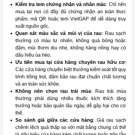
Kiểm tra tem chứng nhận và nhãn mác
: Chỉ nên
mua tại nơi có đầy đủ chứng nhận an toàn thực
phẩm, mã QR hoặc tem VietGAP để dễ dàng truy
xuất nguồn gốc.
Quan sát màu sắc và mùi vị của rau
: Rau sạch
thường có màu tự nhiên, không quá bóng hoặc
đậm, mùi thơm dịu nhẹ, không hăng nồng hay có
dấu hiệu úa héo.
Ưu tiên mua tại cửa hàng chuyên rau hữu cơ
:
Các cửa hàng chuyên biệt thường kiểm soát tốt quy
trình trồng trọt, đảm bảo rau đạt chuẩn chất lượng
và an toàn sức khỏe.
Không nên chọn rau trái mùa
: Rau trái mùa
thường phải dùng nhiều thuốc kích thích tăng
trưởng hoặc bảo quản lâu ngày, dễ gây hại cho cơ
thể.
So sánh giá giữa các cửa hàng
: Giá rau sạch
chênh lệch quá thấp so với mặt bằng chung có thể
là dấu hiệu của hàng kém chất lượng hoặc trộn lẫn