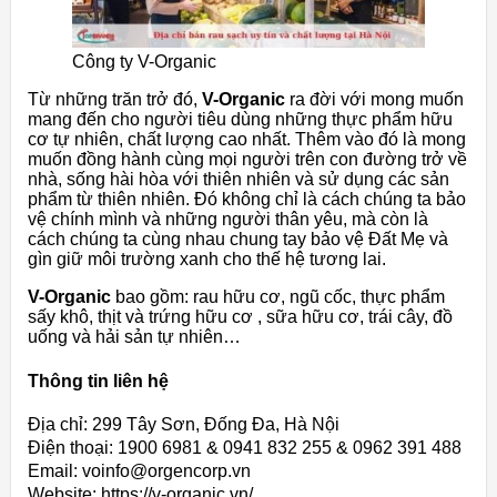
Công ty V-Organic
Từ những trăn trở đó,
V-Organic
ra đời với mong muốn
mang đến cho người tiêu dùng những thực phẩm hữu
cơ tự nhiên, chất lượng cao nhất. Thêm vào đó là mong
muốn đồng hành cùng mọi người trên con đường trở về
nhà, sống hài hòa với thiên nhiên và sử dụng các sản
phẩm từ thiên nhiên. Đó không chỉ là cách chúng ta bảo
vệ chính mình và những người thân yêu, mà còn là
cách chúng ta cùng nhau chung tay bảo vệ Đất Mẹ và
gìn giữ môi trường xanh cho thế hệ tương lai.
V-Organic
bao gồm: rau hữu cơ, ngũ cốc, thực phẩm
sấy khô, thịt và trứng hữu cơ , sữa hữu cơ, trái cây, đồ
uống và hải sản tự nhiên…
Thông tin liên hệ
Địa chỉ: 299 Tây Sơn, Đống Đa, Hà Nội
Điện thoại: 1900 6981 & 0941 832 255 & 0962 391 488
Email: voinfo@orgencorp.vn
Website: https://v-organic.vn/