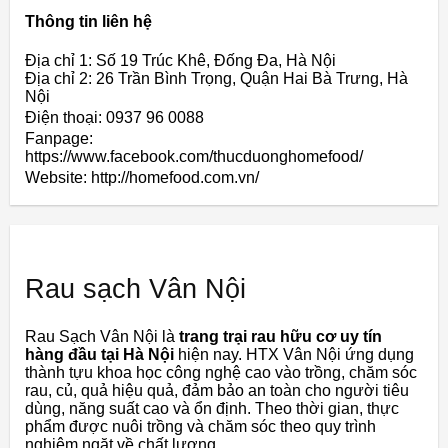
Thông tin liên hệ
Địa chỉ 1: Số 19 Trúc Khê, Đống Đa, Hà Nội
Địa chỉ 2: 26 Trần Bình Trọng, Quận Hai Bà Trưng, Hà
Nội
Điện thoại: 0937 96 0088
Fanpage:
https://www.facebook.com/thucduonghomefood/
Website: http://homefood.com.vn/
Rau sạch Vân Nội
Rau Sạch Vân Nội là
trang trại rau hữu cơ uy tín
hàng đầu tại Hà Nội
hiện nay. HTX Vân Nội ứng dụng
thành tựu khoa học công nghệ cao vào trồng, chăm sóc
rau, củ, quả hiệu quả, đảm bảo an toàn cho người tiêu
dùng, năng suất cao và ổn định. Theo thời gian, thực
phẩm được nuôi trồng và chăm sóc theo quy trình
nghiêm ngặt về chất lượng.