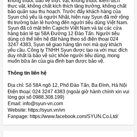
không thuốc bảo vệ thực vật, không thuốc kiểm dịch
thực vật, không chất kích thích tăng trưởng, không chất
bảo quản sau thu hoạch. Trước đây khách hàng của
Syun chủ yếu là người Nhật, hiện nay Syun đã mở rộng
thị trường bán lẻ hướng đến người tiêu dùng Việt Nam.
Syun đã có mặt trên Capichi Việt Nam và tại các cửa
hàng bán lẻ tại 58A Đường 12 Đào Tấn. Người tiêu
dùng có thể liên hệ đặt hàng theo số điện thoại 024
3247 4383, Syun sẽ giao hàng tận nơi mà quý khách
yêu cầu. Công ty TNHH Syun được tạo ra với mục đích
duy nhất là bảo vệ sức khỏe người tiêu dùng, mong
muốn bữa ăn của gia đình bạn được bảo vệ.
Thông tin liên hệ
Địa chỉ: Số 58A ngõ 12, Phố Đào Tấn, Ba Đình, Hà Nội
Điện thoại: 024 3247 4383 (ngoài giờ hành chính xin vui
lòng gọi số 0988.308.199)
Email: info@syun-vn.com
Website: https://syun.vn/vn
Fanpage: https://www.facebook.com/SYUN.Co.Ltd/