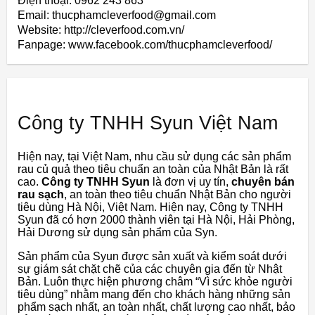
Điện thoại: 0962 243 863
Email: thucphamcleverfood@gmail.com
Website: http://cleverfood.com.vn/
Fanpage: www.facebook.com/thucphamcleverfood/
Công ty TNHH Syun Việt Nam
Hiện nay, tại Việt Nam, nhu cầu sử dụng các sản phẩm
rau củ quả theo tiêu chuẩn an toàn của Nhật Bản là rất
cao.
Công ty TNHH Syun
là đơn vị uy tín,
chuyên bán
rau sạch
, an toàn theo tiêu chuẩn Nhật Bản cho người
tiêu dùng Hà Nội, Việt Nam. Hiện nay, Công ty TNHH
Syun đã có hơn 2000 thành viên tại Hà Nội, Hải Phòng,
Hải Dương sử dụng sản phẩm của Syn.
Sản phẩm của Syun được sản xuất và kiểm soát dưới
sự giám sát chặt chẽ của các chuyên gia đến từ Nhật
Bản. Luôn thực hiện phương châm “Vì sức khỏe người
tiêu dùng” nhằm mang đến cho khách hàng những sản
phẩm sạch nhất, an toàn nhất, chất lượng cao nhất, bảo