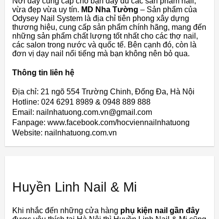
Nơi đây cung cấp cho bạn đầy đủ các sản phẩm nail,
vừa đẹp vừa uy tín.
MD Nha Tường
– Sản phẩm của
Odysey Nail System là địa chỉ tiên phong xây dựng
thương hiệu, cung cấp sản phẩm chính hãng, mang đến
những sản phẩm chất lượng tốt nhất cho các thợ nail,
các salon trong nước và quốc tế. Bên cạnh đó, còn là
đơn vị dạy nail nổi tiếng mà bạn không nên bỏ qua.
Thông tin liên hệ
Địa chỉ: 21 ngõ 554 Trường Chinh, Đống Đa, Hà Nội
Hotline: 024 6291 8989 & 0948 889 888
Email: nailnhatuong.com.vn@gmail.com
Fanpage: www.facebook.com/hocviennailnhatuong
Website: nailnhatuong.com.vn
Huyền Linh Nail & Mi
Khi nhắc đến những cửa hàng
phụ kiện nail gần đây