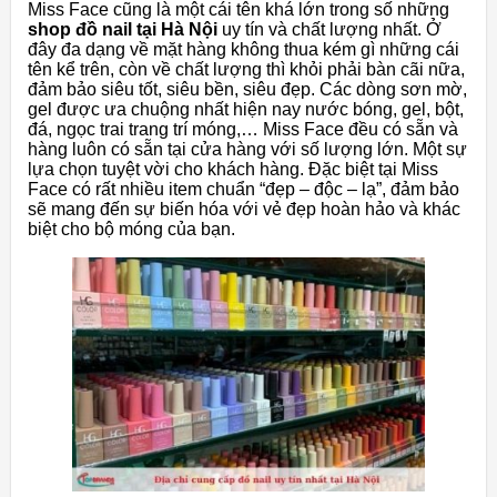
Miss Face cũng là một cái tên khá lớn trong số những
shop đồ nail tại Hà Nội
uy tín và chất lượng nhất. Ở
đây đa dạng về mặt hàng không thua kém gì những cái
tên kể trên, còn về chất lượng thì khỏi phải bàn cãi nữa,
đảm bảo siêu tốt, siêu bền, siêu đẹp. Các dòng sơn mờ,
gel được ưa chuộng nhất hiện nay nước bóng, gel, bột,
đá, ngọc trai trang trí móng,… Miss Face đều có sẵn và
hàng luôn có sẵn tại cửa hàng với số lượng lớn. Một sự
lựa chọn tuyệt vời cho khách hàng. Đặc biệt tại Miss
Face có rất nhiều item chuẩn “đẹp – độc – lạ”, đảm bảo
sẽ mang đến sự biến hóa với vẻ đẹp hoàn hảo và khác
biệt cho bộ móng của bạn.