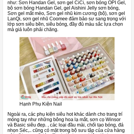
như: Sơn Handan Gel, sơn gel CiCi, sơn bóng OPI Gel,
bộ sơn bóng Handan Gel, gel Aishini Jelly sơn bóng,
Sơn gel mắt mèo, Sơn gel nhũ kim cương (bộ), sơn gel
LanQi, sơn gel nhũ Coomee đảm bảo sự sang trọng với
lớp sơn siêu bền, siêu bóng, đầy đủ màu sắc lựa chọn
mà giá luôn phải chăng.
Hạnh Phụ Kiện Nail
Ngoài ra, các phụ kiện siêu hot khác dành cho trang trí
móng tay như những bông hoa lạ mắt, sơn cọ Winsor
và Basic siêu đẹp. , các loại đầu mài, chổi tạo bóng, đá
nhọn Séc,.. cũng có mặt trong bộ sưu tập của cửa hàng