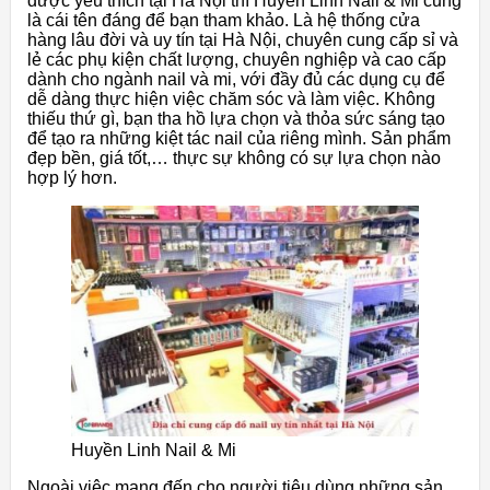
được yêu thích tại Hà Nội thì Huyền Linh Nail & Mi cũng
là cái tên đáng để bạn tham khảo. Là hệ thống cửa
hàng lâu đời và uy tín tại Hà Nội, chuyên cung cấp sỉ và
lẻ các phụ kiện chất lượng, chuyên nghiệp và cao cấp
dành cho ngành nail và mi, với đầy đủ các dụng cụ để
dễ dàng thực hiện việc chăm sóc và làm việc. Không
thiếu thứ gì, bạn tha hồ lựa chọn và thỏa sức sáng tạo
để tạo ra những kiệt tác nail của riêng mình. Sản phẩm
đẹp bền, giá tốt,… thực sự không có sự lựa chọn nào
hợp lý hơn.
Huyền Linh Nail & Mi
Ngoài việc mang đến cho người tiêu dùng những sản