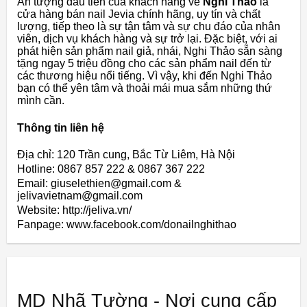
Ấn tượng đầu tiên của khách hàng về
Nghi Thảo
là
cửa hàng bán nail Jevia chính hãng, uy tín và chất
lượng, tiếp theo là sự tận tâm và sự chu đáo của nhân
viên, dịch vụ khách hàng và sự trở lại. Đặc biệt, với ai
phát hiện sản phẩm nail giả, nhái, Nghi Thảo sẵn sàng
tặng ngay 5 triệu đồng cho các sản phẩm nail đến từ
các thương hiệu nổi tiếng. Vì vậy, khi đến Nghi Thảo
bạn có thể yên tâm và thoải mái mua sắm những thứ
mình cần.
Thông tin liên hệ
Địa chỉ: 120 Trần cung, Bắc Từ Liêm, Hà Nội
Hotline: 0867 857 222 & 0867 367 222
Email: giuselethien@gmail.com &
jelivavietnam@gmail.com
Website: http://jeliva.vn/
Fanpage: www.facebook.com/donailnghithao
MD Nhã Tường - Nơi cung cấp