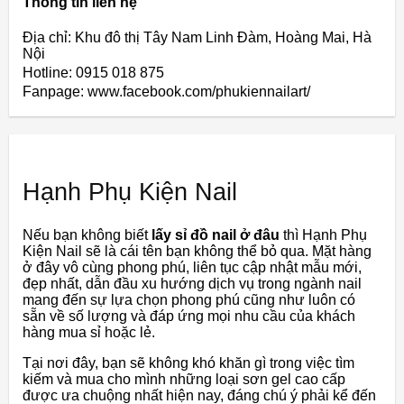
Thông tin liên hệ
Địa chỉ: Khu đô thị Tây Nam Linh Đàm, Hoàng Mai, Hà
Nội
Hotline: 0915 018 875
Fanpage: www.facebook.com/phukiennailart/
Hạnh Phụ Kiện Nail
Nếu bạn không biết
lấy sỉ đồ nail ở đâu
thì Hạnh Phụ
Kiện Nail sẽ là cái tên bạn không thể bỏ qua. Mặt hàng
ở đây vô cùng phong phú, liên tục cập nhật mẫu mới,
đẹp nhất, dẫn đầu xu hướng dịch vụ trong ngành nail
mang đến sự lựa chọn phong phú cũng như luôn có
sẵn về số lượng và đáp ứng mọi nhu cầu của khách
hàng mua sỉ hoặc lẻ.
Tại nơi đây, bạn sẽ không khó khăn gì trong việc tìm
kiếm và mua cho mình những loại sơn gel cao cấp
được ưa chuộng nhất hiện nay, đáng chú ý phải kể đến