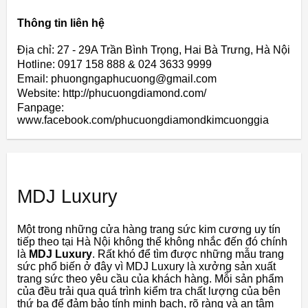
Thông tin liên hệ
Địa chỉ: 27 - 29A Trần Bình Trọng, Hai Bà Trưng, Hà Nội
Hotline: 0917 158 888 & 024 3633 9999
Email: phuongngaphucuong@gmail.com
Website: http://phucuongdiamond.com/
Fanpage:
www.facebook.com/phucuongdiamondkimcuonggia
MDJ Luxury
Một trong những cửa hàng trang sức kim cương uy tín
tiếp theo tại Hà Nội không thể không nhắc đến đó chính
là
MDJ Luxury
. Rất khó để tìm được những mẫu trang
sức phổ biến ở đây vì MDJ Luxury là xưởng sản xuất
trang sức theo yêu cầu của khách hàng. Mỗi sản phẩm
của đều trải qua quá trình kiểm tra chất lượng của bên
thứ ba để đảm bảo tính minh bạch, rõ ràng và an tâm