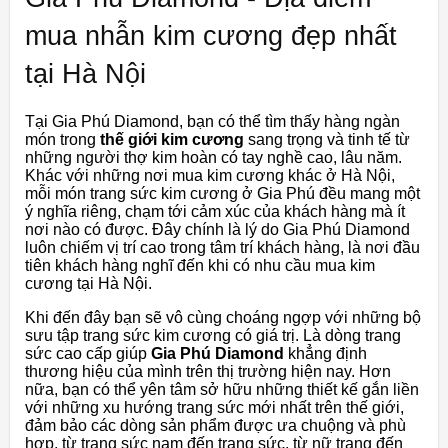
mua nhẫn kim cương đẹp nhất
tại Hà Nội
Tại Gia Phú Diamond, bạn có thể tìm thấy hàng ngàn
món trong
thế giới kim cương
sang trọng và tinh tế từ
những người thợ kim hoàn có tay nghề cao, lâu năm.
Khác với những nơi mua kim cương khác ở Hà Nội,
mỗi món trang sức kim cương ở Gia Phú đều mang một
ý nghĩa riêng, chạm tới cảm xúc của khách hàng mà ít
nơi nào có được. Đây chính là lý do Gia Phú Diamond
luôn chiếm vị trí cao trong tâm trí khách hàng, là nơi đầu
tiên khách hàng nghĩ đến khi có nhu cầu mua kim
cương tại Hà Nội.
Khi đến đây bạn sẽ vô cùng choáng ngợp với những bộ
sưu tập trang sức kim cương có giá trị. Là dòng trang
sức cao cấp giúp
Gia Phú Diamond
khẳng định
thương hiệu của mình trên thị trường hiện nay. Hơn
nữa, bạn có thể yên tâm sở hữu những thiết kế gắn liền
với những xu hướng trang sức mới nhất trên thế giới,
đảm bảo các dòng sản phẩm được ưa chuộng và phù
hợp, từ trang sức nam đến trang sức, từ nữ trang đến