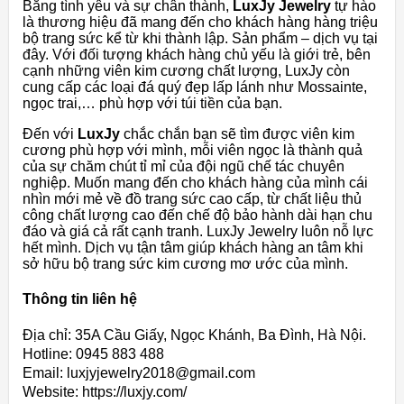
Bằng tình yêu và sự chân thành,
LuxJy Jewelry
tự hào
là thương hiệu đã mang đến cho khách hàng hàng triệu
bộ trang sức kể từ khi thành lập. Sản phẩm – dịch vụ tại
đây. Với đối tượng khách hàng chủ yếu là giới trẻ, bên
cạnh những viên kim cương chất lượng, LuxJy còn
cung cấp các loại đá quý đẹp lấp lánh như Mossainte,
ngọc trai,… phù hợp với túi tiền của bạn.
Đến với
LuxJy
chắc chắn bạn sẽ tìm được viên kim
cương phù hợp với mình, mỗi viên ngọc là thành quả
của sự chăm chút tỉ mỉ của đội ngũ chế tác chuyên
nghiệp. Muốn mang đến cho khách hàng của mình cái
nhìn mới mẻ về đồ trang sức cao cấp, từ chất liệu thủ
công chất lượng cao đến chế độ bảo hành dài hạn chu
đáo và giá cả rất cạnh tranh. LuxJy Jewelry luôn nỗ lực
hết mình. Dịch vụ tận tâm giúp khách hàng an tâm khi
sở hữu bộ trang sức kim cương mơ ước của mình.
Thông tin liên hệ
Địa chỉ: 35A Cầu Giấy, Ngọc Khánh, Ba Đình, Hà Nội.
Hotline: 0945 883 488
Email: luxjyjewelry2018@gmail.com
Website: https://luxjy.com/