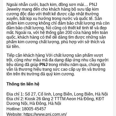
Ngoài nhẫn cưới, bạch kim, đồng sơn mài… PNJ
Jewelry mang đến cho khách hàng bộ sưu tập kim
cương độc đáo với thiết kế được cập nhật thường
xuyên, bắt kịp xu hướng trong nước và quốc tế. Sản
phẩm kim cương không chỉ đảm bảo chất lượng mà còn
đảm bảo chất lượng. Nó cũng có thiết kế tinh tế và đẹp
mắt. Ngoài ra, với hệ thống gần 200 cửa hàng trên toàn
quốc, khách hàng có thể dễ dàng tìm được những sản
phẩm kim cương chất lượng, phù hợp với sở thích và
túi tiền.
Tiếp cận khách hàng Với chất lượng sản phẩm vượt
trội, cũng như mẫu mã đa dạng đáp ứng nhu cầu người
tiêu dùng đã giúp
PNJ
trong nhiều năm qua, chúng tôi
vẫn là thương hiệu trang sức cao cấp uy tín và trường
tồn trên thị trường đá quý kim cương.
Thông tin liên hệ
Địa chỉ 1: Số 27, Cổ linh, Long Biên, Long Biên, Hà Nội
Địa chỉ 2: Kiosk 26 tầng 2 TTTM Aeon Hà Đông, KĐT
Dương Nội, Hà Đông, Hà Nội
Hotline: 18005 45457
Website: https://www.pnj.com.vn/