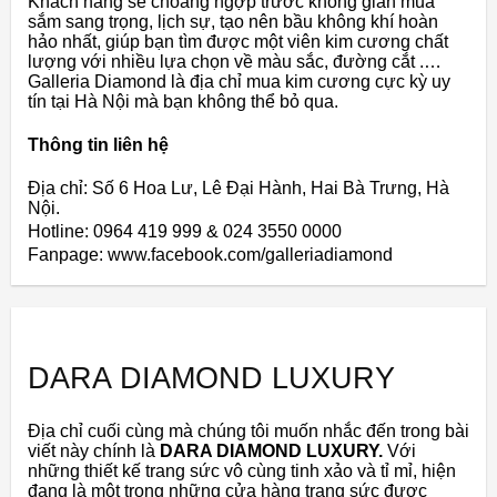
Khách hàng sẽ choáng ngợp trước không gian mua
sắm sang trọng, lịch sự, tạo nên bầu không khí hoàn
hảo nhất, giúp bạn tìm được một viên kim cương chất
lượng với nhiều lựa chọn về màu sắc, đường cắt .…
Galleria Diamond là địa chỉ mua kim cương cực kỳ uy
tín tại Hà Nội mà bạn không thể bỏ qua.
Thông tin liên hệ
Địa chỉ: Số 6 Hoa Lư, Lê Đại Hành, Hai Bà Trưng, Hà
Nội.
Hotline: 0964 419 999 & 024 3550 0000
Fanpage: www.facebook.com/galleriadiamond
DARA DIAMOND LUXURY
Địa chỉ cuối cùng mà chúng tôi muốn nhắc đến trong bài
viết này chính là
DARA DIAMOND LUXURY.
Với
những thiết kế trang sức vô cùng tinh xảo và tỉ mỉ, hiện
đang là một trong những cửa hàng trang sức được