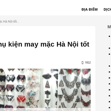
ĐỊA ĐIỂM
DỊC
 Hà Nội tốt...
M
hụ kiện may mặc Hà Nội tốt
1822