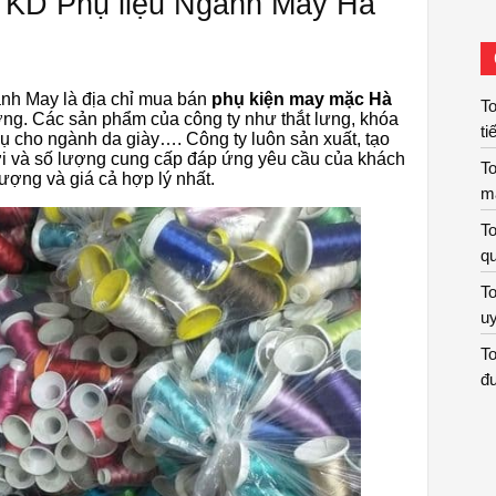
 KD Phụ liệu Ngành May Hà
nh May là địa chỉ mua bán
phụ kiện may mặc Hà
To
ởng. Các sản phẩm của công ty như thắt lưng, khóa
ti
ụ cho ngành da giày…. Công ty luôn sản xuất, tạo
i và số lượng cung cấp đáp ứng yêu cầu của khách
To
lượng và giá cả hợp lý nhất.
m
To
qu
To
uy
To
đư