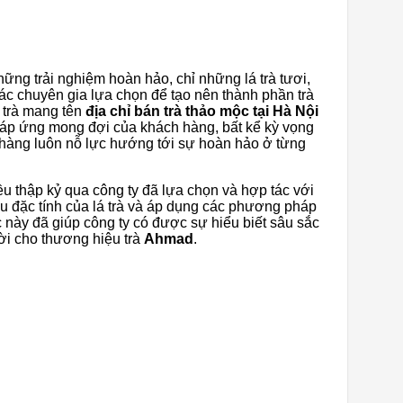
ững trải nghiệm hoàn hảo, chỉ những lá trà tươi,
c chuyên gia lựa chọn để tạo nên thành phần trà
 trà mang tên
địa chỉ bán trà thảo mộc tại Hà Nội
đáp ứng mong đợi của khách hàng, bất kể kỳ vọng
 hàng luôn nỗ lực hướng tới sự hoàn hảo ở từng
ều thập kỷ qua công ty đã lựa chọn và hợp tác với
ứu đặc tính của lá trà và áp dụng các phương pháp
 này đã giúp công ty có được sự hiểu biết sâu sắc
vời cho thương hiệu trà
Ahmad
.