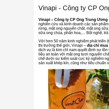
Vinapi - Công ty CP O
Vinapi – Công ty CP Ong Trung Ương
nghiên cứu và kinh doanh các sản phẩm 
rừng, mật ong nguyên chất, mật ong sữa
sữa ong chúa, phấn hoa,… Bột nghệ, trà h
Với hơn 50 năm kinh nghiệm phát triển 
thị trường thế giới, Vinapi –
địa chỉ mua 
dịch vụ là kim chỉ nam quyết định sự tồ
liệu an toàn với mật ong tươi nguyên c
chế dưới sự kiểm soát cực kỳ nghiêm ngặ
sản xuất khép kín, cũng như tiêu chuẩn