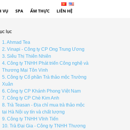
H VỤ
SPA
ẨM THỰC
LIÊN HỆ
ục lục
1. Ahmad Tea
2. Vinapi - Công ty CP Ong Trung Ương
3. Siêu Thị Thiên Nhiên
4. Công ty TNHH Phát triển Công nghệ và
Thương Mại Tôn Vinh
5. Công ty Cổ phần Trà thảo mộc Trường
Xuân
6. Công ty CP Khánh Phong Việt Nam
7. Công ty CP Chè Kim Anh
8. Trà Teasan - Địa chỉ mua trà thảo mộc
tại Hà Nội uy tín và chất lượng
9. Công ty TNHH Vĩnh Tiến
10. Trà Đại Gia - Công ty TNHH Thương