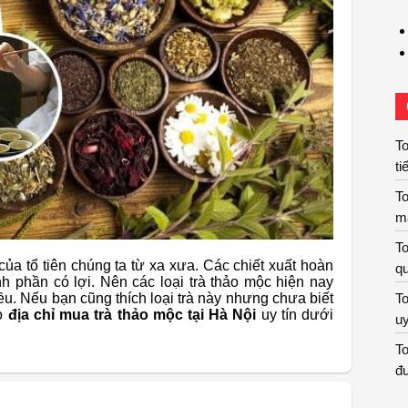
To
ti
To
m
To
ủa tổ tiên chúng ta từ xa xưa. Các chiết xuất hoàn
qu
nh phần có lợi. Nên các loại trà thảo mộc hiện nay
. Nếu bạn cũng thích loại trà này nhưng chưa biết
To
ảo
địa chỉ mua trà thảo mộc tại Hà Nội
uy tín dưới
uy
To
đư