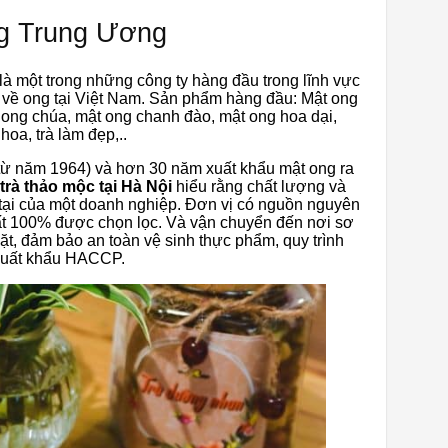
ng Trung Ương
là một trong những công ty hàng đầu trong lĩnh vực
về ong tại Việt Nam. Sản phẩm hàng đầu: Mật ong
 ong chúa, mật ong chanh đào, mật ong hoa dại,
oa, trà làm đẹp,..
(từ năm 1964) và hơn 30 năm xuất khẩu mật ong ra
trà thảo mộc tại Hà Nội
hiểu rằng chất lượng và
n tại của một doanh nghiệp. Đơn vị có nguồn nguyên
hất 100% được chọn lọc. Và vận chuyển đến nơi sơ
t, đảm bảo an toàn vệ sinh thực phẩm, quy trình
 xuất khẩu HACCP.