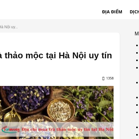
ĐỊA ĐIỂM
DỊC
à Nội uy...
M
à thảo mộc tại Hà Nội uy tín
1358