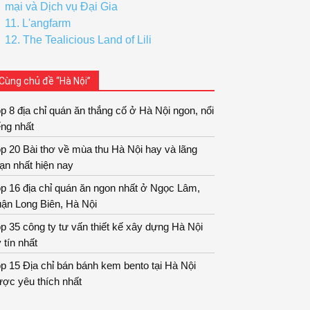
mại và Dịch vụ Đại Gia
11. L'angfarm
12. The Tealicious Land of Lili
Cùng chủ đề “Hà Nội”
p 8 địa chỉ quán ăn thắng cố ở Hà Nội ngon, nổi
ếng nhất
p 20 Bài thơ về mùa thu Hà Nội hay và lãng
ạn nhất hiện nay
p 16 địa chỉ quán ăn ngon nhất ở Ngọc Lâm,
ận Long Biên, Hà Nội
p 35 công ty tư vấn thiết kế xây dựng Hà Nội
 tín nhất
p 15 Địa chỉ bán bánh kem bento tại Hà Nội
ợc yêu thích nhất