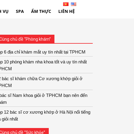
H VỤ
SPA
ẨM THỰC
LIÊN HỆ
Cùng chủ đề “Phòng khám”
p 6 địa chỉ khám mắt uy tín nhất tại TPHCM
p 10 phòng khám nha khoa tốt và uy tín nhất
PHCM
2 bác sĩ khám chữa Cơ xương khớp giỏi ở
PHCM
 bác sĩ Nam khoa giỏi ở TPHCM bạn nên đến
hám
p 12 bác sĩ cơ xương khớp ở Hà Nội nổi tiếng
 giỏi nhất
Cùng chủ đề “Sức khỏe”