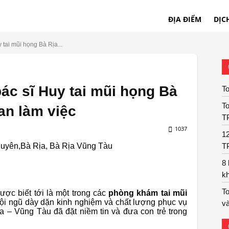
ĐỊA ĐIỂM
DỊC
 tai mũi họng Bà Rịa...
ác sĩ Huy tai mũi họng Bà
To
To
an làm việc
T
1037
1
uyên,Bà Rịa, Bà Rịa Vũng Tàu
T
8
k
To
ợc biết tới là một trong các
phòng khám tai mũi
đội ngũ dày dặn kinh nghiệm và chất lượng phục vụ
và
ịa – Vũng Tàu đã đặt niềm tin và đưa con trẻ trong