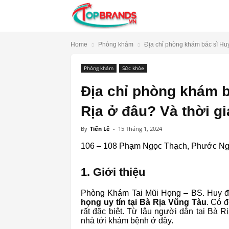
TopBrands.vn
Home
Phòng khám
Địa chỉ phòng khám bác sĩ Huy
Phòng khám
Sức khỏe
Địa chỉ phòng khám b
Rịa ở đâu? Và thời gi
By
Tiến Lê
-
15 Tháng 1, 2024
106 – 108 Phạm Ngọc Thạch, Phước Ng
1. Giới thiệu
Phòng Khám Tai Mũi Họng – BS. Huy đư
họng uy tín tại Bà Rịa Vũng Tàu
. Có 
rất đặc biệt. Từ lâu người dân tại Bà R
nhà tới khám bệnh ở đây.