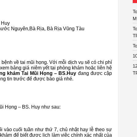
T
Mỹ
. Huy
hước Nguyên,Bà Rịa, Bà Rịa Vũng Tàu
To
T
To
10
 bệnh về tai mũi họng. Với mỗi dịch vụ sẽ có chi phí
1
hể xem bảng giá niêm yết tại phòng khám hoặc liên hệ
T
ng khám Tai Mũi Họng – BS.Huy
đang được cập
ng tin trước để được báo giá nhé.
Mũi Họng – BS. Huy như sau:
ổi vào cuối tuần như thứ 7, chủ nhật hay lễ theo sự
 khám để biết được lịch làm việc chính xác nhất của