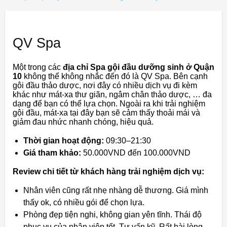
QV Spa
Một trong các
địa chỉ Spa gội đầu dưỡng sinh ở Quận
10
không thể không nhắc đến đó là QV Spa. Bên cạnh
gôi đầu thảo dược, nơi đây có nhiều dịch vụ đi kèm
khác như mát-xa thư giãn, ngâm chân thảo dược, … đa
dạng để bạn có thể lựa chọn. Ngoài ra khi trải nghiệm
gội đầu, mát-xa tại đây bạn sẽ cảm thấy thoải mái và
giảm đau nhức nhanh chóng, hiệu quả.
Thời gian hoạt động:
09:30–21:30
Giá tham khảo:
50.000VND đến 100.000VND
Review chi tiết từ khách hàng trải nghiệm dịch vụ:
Nhân viên cũng rất nhẹ nhàng dễ thương. Giá mình
thấy ok, có nhiều gói để chọn lựa.
Phòng đẹp tiện nghi, không gian yên tĩnh. Thái độ
phục vụ của nhân viên tốt. Tư vấn kỹ. Rất hài lòng.