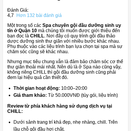
Đánh Giá:
4,7
Hơn 132 bài đánh giá
Một trong số các
Spa chuyên gội đầu dưỡng sinh uy
tín ở Quận 10
mà chúng tôi muốn được giới thiệu đến
bạn đọc là
CHILL
. Nơi đây có quy trình gội đầu thảo
dược dưỡng sinh thư giãn với nhiều bước khác nhau.
Phụ thuộc vào các liệu trình bạn lựa chọn tại spa mà sự
chăm sóc cũng sẽ khác nhau.
Nhưng mục tiêu chung vẫn là đảm bảo chăm sóc cơ thể
thư giãn thoải mái nhất. Nên dù là ở Spa nào cũng vậy,
không riêng CHILL thì gội đầu dưỡng sinh cũng phải
đem lại hiệu quả cần thiết đó.
Thời gian hoạt động:
10:00–20:00
Giá tham khảo:
Từ 50.000VNĐ (tùy gói, liệu trình)
Review từ phía khách hàng sử dụng dịch vụ tại
CHILL:
Dưới sảnh trang trí khá đẹp, nhẹ nhàng, chill. Trên
lầu chỗ gội đầu hơi chật.