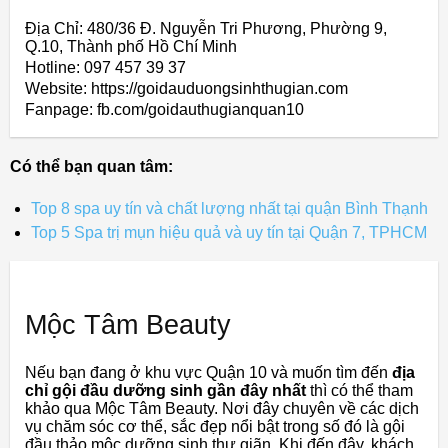
Địa Chỉ: 480/36 Đ. Nguyễn Tri Phương, Phường 9,
Q.10, Thành phố Hồ Chí Minh
Hotline: 097 457 39 37
Website: https://goidauduongsinhthugian.com
Fanpage: fb.com/goidauthugianquan10
Có thể bạn quan tâm:
Top 8 spa uy tín và chất lượng nhất tại quận Bình Thạnh
Top 5 Spa trị mụn hiệu quả và uy tín tại Quận 7, TPHCM
Mộc Tâm Beauty
Nếu bạn đang ở khu vực Quận 10 và muốn tìm đến
địa
chỉ gội đầu dưỡng sinh gần đây nhất
thì có thể tham
khảo qua Mộc Tâm Beauty. Nơi đây chuyên về các dịch
vụ chăm sóc cơ thể, sắc đẹp nổi bật trong số đó là gội
đầu thảo mộc dưỡng sinh thư giãn. Khi đến đây, khách