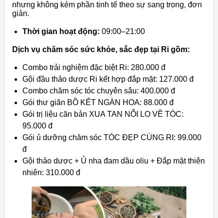
nhưng không kém phần tinh tế theo sự sang trọng, đơn
giản.
Thời gian hoạt động:
09:00–21:00
Dịch vụ chăm sóc sức khỏe, sắc đẹp tại Ri gồm:
Combo trải nghiệm đặc biệt Ri: 280.000 đ
Gội đầu thảo dược Ri kết hợp đắp mặt: 127.000 đ
Combo chăm sóc tóc chuyên sâu: 400.000 đ
Gói thư giãn BỒ KẾT NGÀN HOA: 88.000 đ
Gói trị liệu căn bản XUA TAN NỖI LO VỀ TÓC:
95.000 đ
Gói ủ dưỡng chăm sóc TÓC ĐẸP CÙNG RI: 99.000
đ
Gội thảo dược + Ủ nha đam dầu oliu + Đắp mặt thiên
nhiên: 310.000 đ