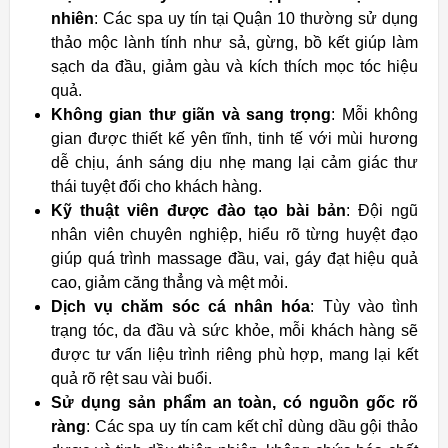
nhiên
: Các spa uy tín tại Quận 10 thường sử dụng
thảo mộc lành tính như sả, gừng, bồ kết giúp làm
sạch da đầu, giảm gàu và kích thích mọc tóc hiệu
quả.
Không gian thư giãn và sang trọng
: Mỗi không
gian được thiết kế yên tĩnh, tinh tế với mùi hương
dễ chịu, ánh sáng dịu nhẹ mang lại cảm giác thư
thái tuyệt đối cho khách hàng.
Kỹ thuật viên được đào tạo bài bản
: Đội ngũ
nhân viên chuyên nghiệp, hiểu rõ từng huyệt đạo
giúp quá trình massage đầu, vai, gáy đạt hiệu quả
cao, giảm căng thẳng và mệt mỏi.
Dịch vụ chăm sóc cá nhân hóa
: Tùy vào tình
trạng tóc, da đầu và sức khỏe, mỗi khách hàng sẽ
được tư vấn liệu trình riêng phù hợp, mang lại kết
quả rõ rệt sau vài buổi.
Sử dụng sản phẩm an toàn, có nguồn gốc rõ
ràng
: Các spa uy tín cam kết chỉ dùng dầu gội thảo