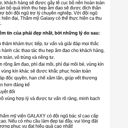
ỏe, khách hàng sẽ được gây tê cục bộ nên hoàn toàn
àn bộ quá trình thu hẹp âm đạo sẽ được đích thân
trợ bởi đội ngũ trợ lý chuyên nghiệp. Với đội ngũ
 hiện đại, Thẩm mỹ Galaxy có thể thực hiện ca thu
.
ềm tin của phái đẹp nhất, bởi những lý do sau:
thăm khám trực tiếp, tư vấn và giải đáp mọi thắc
ến hành các thao tác thu hẹp âm đạo cho khách hàng.
toàn, vô trùng và riêng tư.
n rộng âm đạo, phì đại môi, phì đại môi bé, vùng kín
m vùng kín khác sẽ được khắc phục hoàn toàn
 độc quyền, hạn chế xâm lấn, giúp vết thương
ắn hơn đáng kể
uyệt đối
 vô vùng hợp lý và được tư vấn rõ ràng, minh bạch
 Thẩm mỹ viện GALAXY có đội ngũ bác sĩ cao cấp
ao. Nếu có nhu cầu làm đẹp tại đây, vui lòng đặt
ượng phục vụ đạt hiệu quả cao nhất!