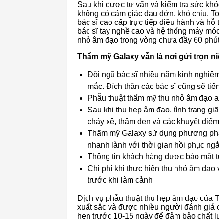
Sau khi được tư vấn và kiểm tra sức kh
không có cảm giác đau đớn, khó chịu. To
bác sĩ cao cấp trực tiếp điều hành và hỗ 
bác sĩ tay nghề cao và hệ thống máy móc
nhỏ âm đạo trong vòng chưa đầy 60 phút
Thẩm mỹ Galaxy vẫn là nơi gửi trọn ni
Đội ngũ bác sĩ nhiều năm kinh nghiệm 
mắc. Đích thân các bác sĩ cũng sẽ ti
Phẫu thuật thẩm mỹ thu nhỏ âm đạo an 
Sau khi thu hẹp âm đạo, tình trạng giã
chảy xệ, thâm đen và các khuyết điể
Thẩm mỹ Galaxy sử dụng phương pháp
nhanh lành với thời gian hồi phục ng
Thông tin khách hàng được bảo mật t
Chi phí khi thực hiện thu nhỏ âm đạo
trước khi làm cảnh
Dịch vụ phẫu thuật thu hẹp âm đạo của
xuất sắc và được nhiều người đánh giá c
hẹn trước 10-15 ngày để đảm bảo chất l