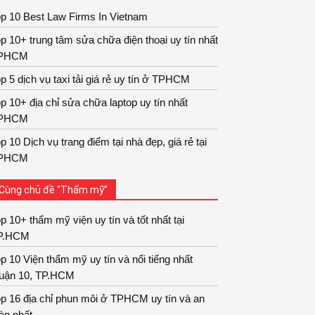
p 10 Best Law Firms In Vietnam
p 10+ trung tâm sửa chữa điện thoại uy tín nhất
PHCM
p 5 dịch vụ taxi tải giá rẻ uy tín ở TPHCM
p 10+ địa chỉ sửa chữa laptop uy tín nhất
PHCM
p 10 Dịch vụ trang điểm tại nhà đẹp, giá rẻ tại
PHCM
Cùng chủ đề “Thẩm mỹ”
p 10+ thẩm mỹ viện uy tín và tốt nhất tại
P.HCM
p 10 Viện thẩm mỹ uy tín và nổi tiếng nhất
uận 10, TP.HCM
p 16 địa chỉ phun môi ở TPHCM uy tín và an
àn nhất