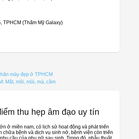
 6, TPHCM (Thẩm Mỹ Galaxy)
c chân mày đẹp ở TPHCM
CM: Mắt, môi, mũi, má, cằm
điểm thu hẹp âm đạo uy tín
ớn ở miền nam, có lịch sử hoạt động và phát triển
chữa bệnh và dịch vụ sinh nở, bệnh viện còn triển
nhu cầu của phụ nữ sau sinh. Trong đó, phẫu thuật