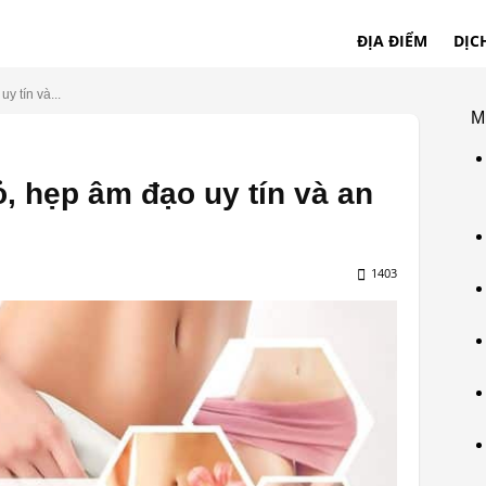
ĐỊA ĐIỂM
DỊC
y tín và...
M
ỏ, hẹp âm đạo uy tín và an
1403