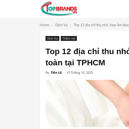
TopBrands.vn
Home
Dịch Vụ
Top 12 địa chỉ thu nhỏ, hẹp âm đạo u
Dịch Vụ
Thẩm mỹ
Top 12 địa chỉ thu nh
toàn tại TPHCM
By
Tiến Lê
-
10 Tháng 10, 2025