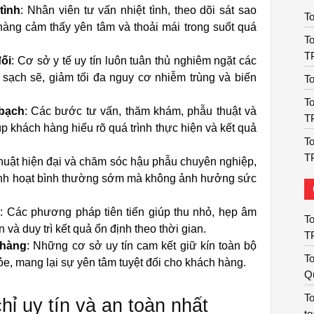
tình
: Nhân viên tư vấn nhiệt tình, theo dõi sát sao
To
hàng cảm thấy yên tâm và thoải mái trong suốt quá
To
T
đối
: Cơ sở y tế uy tín luôn tuân thủ nghiêm ngặt các
 sạch sẽ, giảm tối đa nguy cơ nhiễm trùng và biến
To
To
 bạch
: Các bước tư vấn, thăm khám, phẫu thuật và
T
p khách hàng hiểu rõ quá trình thực hiện và kết quả
To
T
thuật hiện đại và chăm sóc hậu phẫu chuyên nghiệp,
sinh hoạt bình thường sớm mà không ảnh hưởng sức
u
: Các phương pháp tiên tiến giúp thu nhỏ, hẹp âm
To
 và duy trì kết quả ổn định theo thời gian.
T
 hàng
: Những cơ sở uy tín cam kết giữ kín toàn bộ
To
hỏe, mang lại sự yên tâm tuyệt đối cho khách hàng.
Q
To
hỉ uy tín và an toàn nhất
to