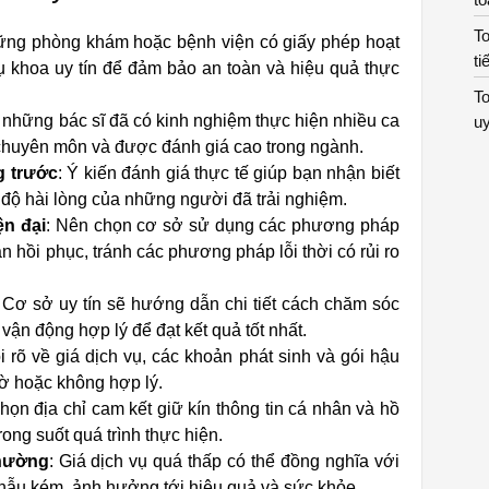
To
ững phòng khám hoặc bệnh viện có giấy phép hoạt
ti
 khoa uy tín để đảm bảo an toàn và hiệu quả thực
T
n những bác sĩ đã có kinh nghiệm thực hiện nhiều ca
uy
 chuyên môn và được đánh giá cao trong ngành.
g trước
: Ý kiến đánh giá thực tế giúp bạn nhận biết
 độ hài lòng của những người đã trải nghiệm.
ện đại
: Nên chọn cơ sở sử dụng các phương pháp
ian hồi phục, tránh các phương pháp lỗi thời có rủi ro
: Cơ sở uy tín sẽ hướng dẫn chi tiết cách chăm sóc
vận động hợp lý để đạt kết quả tốt nhất.
i rõ về giá dịch vụ, các khoản phát sinh và gói hậu
ngờ hoặc không hợp lý.
Chọn địa chỉ cam kết giữ kín thông tin cá nhân và hồ
rong suốt quá trình thực hiện.
thường
: Giá dịch vụ quá thấp có thể đồng nghĩa với
phẫu kém, ảnh hưởng tới hiệu quả và sức khỏe.