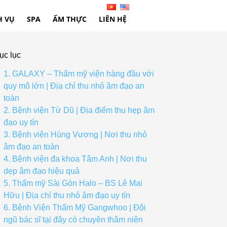
H VỤ
SPA
ẨM THỰC
LIÊN HỆ
ục lục
1. GALAXY – Thẩm mỹ viện hàng đầu với
quy mô lớn | Địa chỉ thu nhỏ âm đạo an
toàn
2. Bệnh viện Từ Dũ | Địa điểm thu hẹp âm
đạo uy tín
3. Bệnh viện Hùng Vương | Nơi thu nhỏ
âm đạo an toàn
4. Bệnh viện đa khoa Tâm Anh | Nơi thu
dẹp âm đạo hiệu quả
5. Thẩm mỹ Sài Gòn Halo – BS Lê Mai
Hữu | Địa chỉ thu nhỏ âm đạo uy tín
6. Bệnh Viện Thẩm Mỹ Gangwhoo | Đội
ngũ bác sĩ tại đây có chuyên thâm niên