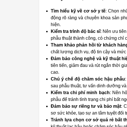
Tìm hiểu kỹ về cơ sở y tế
: Chọn nh
động rõ ràng và chuyên khoa sản phụ
hiện.
Kiểm tra trình độ bác sĩ
: Nên ưu tiê
phẫu thuật thành công, có chứng chỉ
Tham khảo phản hồi từ khách hàn
chất lượng dịch vụ, độ tin cậy và mức
Đảm bảo công nghệ và kỹ thuật hi
tiên tiến, giảm đau và rút ngắn thời g
cao.
Chú ý chế độ chăm sóc hậu phẫu
sau phẫu thuật, tư vấn dinh dưỡng và 
Kiểm tra chi phí minh bạch
: Nên hỏ
phẫu để tránh tình trạng chi phí bất 
Đảm bảo sự riêng tư và bảo mật
: 
sơ sức khỏe, tạo sự an tâm tuyệt đối t
Tránh lựa chọn cơ sở quá rẻ bất 
kỹ thuật lạc hậu hoặc chăm sóc hậu 