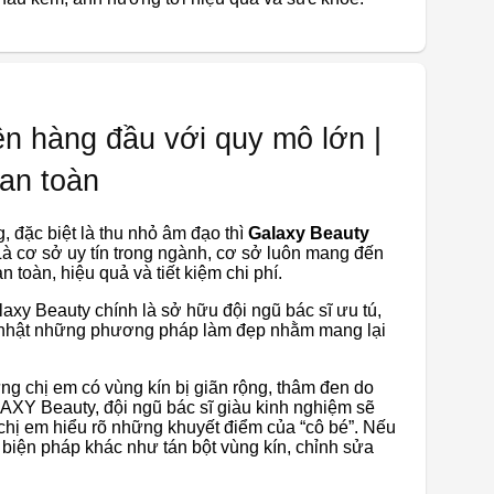
 hàng đầu với quy mô lớn |
 an toàn
 đặc biệt là thu nhỏ âm đạo thì
Galaxy Beauty
Là cơ sở uy tín trong ngành, cơ sở luôn mang đến
toàn, hiệu quả và tiết kiệm chi phí.
axy Beauty chính là sở hữu đội ngũ bác sĩ ưu tú,
p nhật những phương pháp làm đẹp nhằm mang lại
g chị em có vùng kín bị giãn rộng, thâm đen do
LAXY Beauty, đội ngũ bác sĩ giàu kinh nghiệm sẽ
 chị em hiểu rõ những khuyết điểm của “cô bé”. Nếu
 biện pháp khác như tán bột vùng kín, chỉnh sửa