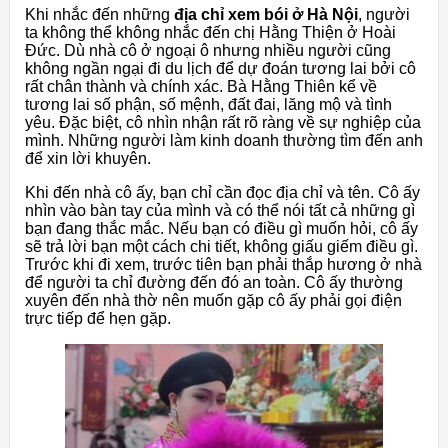
Khi nhắc đến những
địa chỉ xem bói ở Hà Nội
, người
ta không thể không nhắc đến chị Hằng Thiện ở Hoài
Đức. Dù nhà cô ở ngoại ô nhưng nhiều người cũng
không ngần ngại đi du lịch để dự đoán tương lai bởi cô
rất chân thành và chính xác. Bà Hằng Thiên kể về
tương lai số phận, số mệnh, đất đai, lăng mộ và tình
yêu. Đặc biệt, cô nhìn nhận rất rõ ràng về sự nghiệp của
mình. Những người làm kinh doanh thường tìm đến anh
để xin lời khuyên.
Khi đến nhà cô ấy, bạn chỉ cần đọc địa chỉ và tên. Cô ấy
nhìn vào bàn tay của mình và có thể nói tất cả những gì
bạn đang thắc mắc. Nếu bạn có điều gì muốn hỏi, cô ấy
sẽ trả lời bạn một cách chi tiết, không giấu giếm điều gì.
Trước khi đi xem, trước tiên bạn phải thắp hương ở nhà
để người ta chỉ đường đến đó an toàn. Cô ấy thường
xuyên đến nhà thờ nên muốn gặp cô ấy phải gọi điện
trực tiếp để hẹn gặp.