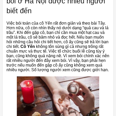
bói ở Hà Nội được nhiều người
biết đến
Việc bói toán của cô Yến rất đơn giản và theo bài Tây.
Hơn nữa, cô còn nhìn thấy nó dưới dạng “quả cau và lá
trầu”. Khi đến gặp cô, bạn chỉ cần mua một hạt cau và
một lá trầu, cô sẽ băm nhỏ và đọc hết. Nếu bạn muốn
hỏi những câu hỏi chi tiết hơn, cô ấy cũng sẽ trả lời bạn
chi tiết.
Cô Yến
không tôn sùng gì cả nhưng trông rất
chuẩn mực và thực tế. Việc tổ chức buổi lễ cũng tùy ý
bạn, cũng không quá nặng nề. Vì xem bói chính xác nên
rất nhiều người đến đây xem bói. Vì vậy, bạn phải hẹn
trước nếu muốn đến gặp cô ấy cũng không xem quá
nhiều người. Số lượng người xem cũng được giới hạn.