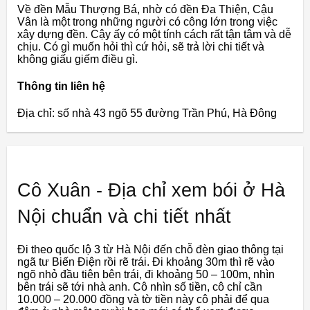
Về đền Mẫu Thượng Bá, nhờ có đền Đa Thiện, Cậu
Vân là một trong những người có công lớn trong việc
xây dựng đền. Cậy ấy có một tính cách rất tận tâm và dễ
chịu. Có gì muốn hỏi thì cứ hỏi, sẽ trả lời chi tiết và
không giấu giếm điều gì.
Thông tin liên hệ
Địa chỉ: số nhà 43 ngõ 55 đường Trần Phú, Hà Đông
Cô Xuân - Địa chỉ xem bói ở Hà
Nội chuẩn và chi tiết nhất
Đi theo quốc lộ 3 từ Hà Nội đến chỗ đèn giao thông tại
ngã tư Biến Điện rồi rẽ trái. Đi khoảng 30m thì rẽ vào
ngõ nhỏ đầu tiên bên trái, đi khoảng 50 – 100m, nhìn
bên trái sẽ tới nhà anh. Cô nhìn số tiền, cô chỉ cần
10.000 – 20.000 đồng và tờ tiền này cô phải để qua