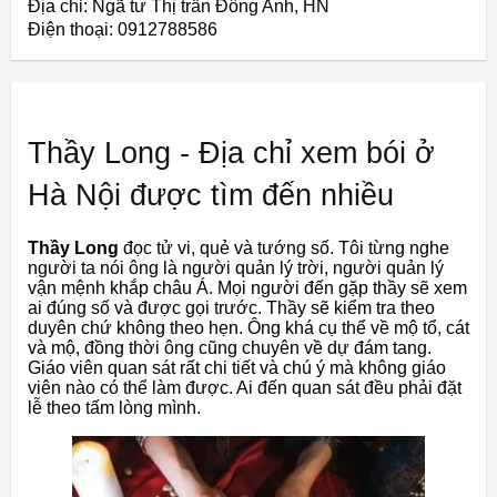
Địa chỉ: Ngã tư Thị trấn Đông Anh, HN
Điện thoại: 0912788586
Thầy Long - Địa chỉ xem bói ở
Hà Nội được tìm đến nhiều
Thầy Long
đọc tử vi, quẻ và tướng số. Tôi từng nghe
người ta nói ông là người quản lý trời, người quản lý
vận mệnh khắp châu Á. Mọi người đến gặp thầy sẽ xem
ai đúng số và được gọi trước. Thầy sẽ kiểm tra theo
duyên chứ không theo hẹn. Ông khá cụ thể về mộ tổ, cát
và mộ, đồng thời ông cũng chuyên về dự đám tang.
Giáo viên quan sát rất chi tiết và chú ý mà không giáo
viên nào có thể làm được. Ai đến quan sát đều phải đặt
lễ theo tấm lòng mình.