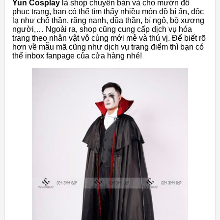
Yun Cosplay
là shop chuyên bán và cho mướn đồ
phục trang, bạn có thể tìm thấy nhiều món đồ bí ẩn, độc
lạ như chổ thần, răng nanh, đũa thần, bí ngô, bộ xương
người,… Ngoài ra, shop cũng cung cấp dịch vụ hóa
trang theo nhân vật vô cùng mới mẻ và thú vị. Để biết rõ
hơn về mẫu mã cũng như dịch vụ trang điểm thì bạn có
thể inbox fanpage của cửa hàng nhé!