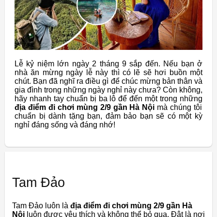
Lễ kỷ niệm lớn ngày 2 tháng 9 sắp đến. Nếu bạn ở
nhà ăn mừng ngày lễ này thì có lẽ sẽ hơi buồn một
chút. Bạn đã nghĩ ra điều gì để chúc mừng bản thân và
gia đình trong những ngày nghỉ này chưa? Còn không,
hãy nhanh tay chuẩn bị ba lô để đến một trong những
địa điểm đi chơi mùng 2/9 gần Hà Nội
mà chúng tôi
chuẩn bị dành tặng bạn, đảm bảo bạn sẽ có một kỳ
nghỉ đáng sống và đáng nhớ!
Tam Đảo
Tam Đảo luôn là
địa điểm đi chơi mùng 2/9 gần Hà
Nội
luôn được yêu thích và không thể bỏ qua. Đât là nơi