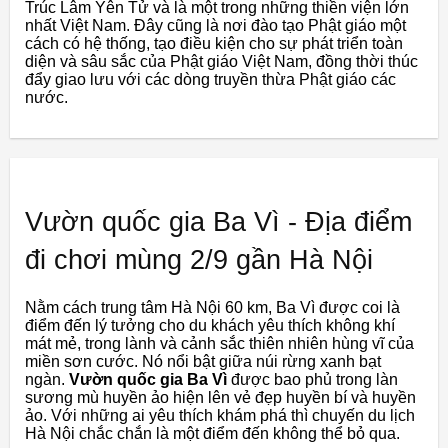
Trúc Lâm Yên Tử và là một trong những thiền viện lớn
nhất Việt Nam. Đây cũng là nơi đào tạo Phật giáo một
cách có hệ thống, tạo điều kiện cho sự phát triển toàn
diện và sâu sắc của Phật giáo Việt Nam, đồng thời thúc
đẩy giao lưu với các dòng truyền thừa Phật giáo các
nước.
Vườn quốc gia Ba Vì - Địa điểm
đi chơi mùng 2/9 gần Hà Nội
Nằm cách trung tâm Hà Nội 60 km, Ba Vì được coi là
điểm đến lý tưởng cho du khách yêu thích không khí
mát mẻ, trong lành và cảnh sắc thiên nhiên hùng vĩ của
miền sơn cước. Nó nổi bật giữa núi rừng xanh bạt
ngàn.
Vườn quốc gia Ba Vì
được bao phủ trong làn
sương mù huyền ảo hiện lên vẻ đẹp huyền bí và huyền
ảo. Với những ai yêu thích khám phá thì chuyến du lịch
Hà Nội chắc chắn là một điểm đến không thể bỏ qua.