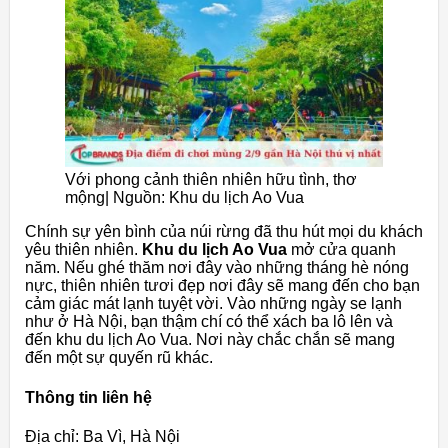
Với phong cảnh thiên nhiên hữu tình, thơ
mộng| Nguồn: Khu du lịch Ao Vua
Chính sự yên bình của núi rừng đã thu hút mọi du khách
yêu thiên nhiên.
Khu du lịch Ao Vua
mở cửa quanh
năm. Nếu ghé thăm nơi đây vào những tháng hè nóng
nực, thiên nhiên tươi đẹp nơi đây sẽ mang đến cho bạn
cảm giác mát lạnh tuyệt vời. Vào những ngày se lạnh
như ở Hà Nội, bạn thậm chí có thể xách ba lô lên và
đến khu du lịch Ao Vua. Nơi này chắc chắn sẽ mang
đến một sự quyến rũ khác.
Thông tin liên hệ
Địa chỉ: Ba Vì, Hà Nội