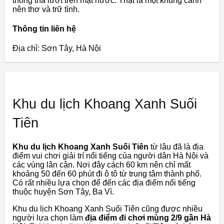
thong thả lướt trên mặt nước. Thật là một khung cảnh
nên thơ và trữ tình.
Thông tin liên hệ
Địa chỉ: Sơn Tây, Hà Nội
Khu du lịch Khoang Xanh Suối
Tiên
Khu du lịch Khoang Xanh Suối Tiên
từ lâu đã là địa
điểm vui chơi giải trí nổi tiếng của người dân Hà Nội và
các vùng lân cận. Nơi đây cách 60 km nên chỉ mất
khoảng 50 đến 60 phút đi ô tô từ trung tâm thành phố.
Có rất nhiều lựa chọn để đến các địa điểm nổi tiếng
thuộc huyện Sơn Tây, Ba Vì.
Khu du lịch Khoang Xanh Suối Tiên cũng được nhiều
người lựa chọn làm
địa điểm đi chơi mùng 2/9 gần Hà