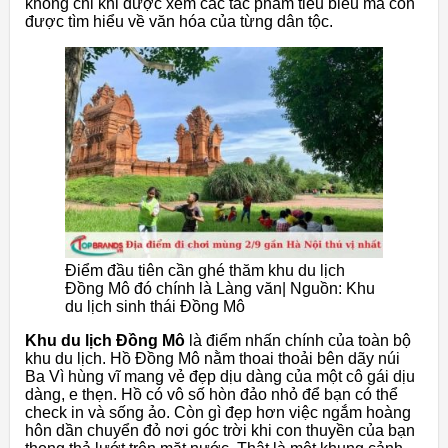
không chỉ khi được xem các tác phẩm tiêu biểu mà còn
được tìm hiểu về văn hóa của từng dân tộc.
Điểm đầu tiên cần ghé thăm khu du lịch
Đồng Mô đó chính là Làng văn| Nguồn: Khu
du lịch sinh thái Đồng Mô
Khu du lịch Đồng Mô
là điểm nhấn chính của toàn bộ
khu du lịch. Hồ Đồng Mô nằm thoai thoải bên dãy núi
Ba Vì hùng vĩ mang vẻ đẹp dịu dàng của một cô gái dịu
dàng, e thẹn. Hồ có vô số hòn đảo nhỏ để bạn có thể
check in và sống ảo. Còn gì đẹp hơn việc ngắm hoàng
hôn dần chuyển đỏ nơi góc trời khi con thuyền của bạn