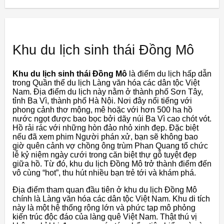
Khu du lịch sinh thái Đồng Mô
Khu du lịch sinh thái Đồng Mô
là điểm du lịch hấp dẫn
trong Quần thể du lịch Làng văn hóa các dân tộc Việt
Nam. Địa điểm du lịch này nằm ở thành phố Sơn Tây,
tỉnh Ba Vì, thành phố Hà Nội. Nơi đây nổi tiếng với
phong cảnh thơ mộng, mê hoặc với hơn 500 ha hồ
nước ngọt được bao bọc bởi dãy núi Ba Vì cao chót vót.
Hồ rải rác với những hòn đảo nhỏ xinh đẹp. Đặc biệt
nếu đã xem phim Người phán xử, bạn sẽ không bao
giờ quên cảnh vợ chồng ông trùm Phan Quang tổ chức
lễ kỷ niệm ngày cưới trong căn biệt thự gỗ tuyệt đẹp
giữa hồ. Từ đó, khu du lịch Đồng Mô trở thành điểm đến
vô cùng “hot”, thu hút nhiều bạn trẻ tới và khám phá.
Địa điểm tham quan đầu tiên ở khu du lịch Đồng Mô
chính là Làng văn hóa các dân tộc Việt Nam. Khu di tích
này là một hệ thống rộng lớn và phức tạp mô phỏng
kiến ​​trúc độc đáo của làng quê Việt Nam. Thật thú vị