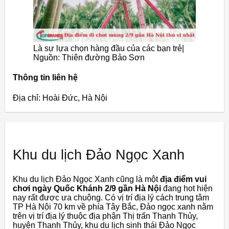
Là sự lựa chọn hàng đầu của các bạn trẻ|
Nguồn: Thiên đường Bảo Sơn
Thông tin liên hệ
Địa chỉ: Hoài Đức, Hà Nội
Khu du lịch Đảo Ngọc Xanh
Khu du lịch Đảo Ngọc Xanh cũng là một
địa điểm vui
chơi ngày Quốc Khánh 2/9 gần Hà Nội
đang hot hiện
nay rất được ưa chuộng. Có vị trí địa lý cách trung tâm
TP Hà Nội 70 km về phía Tây Bắc, Đảo ngọc xanh nằm
trên vị trí địa lý thuộc địa phận Thị trấn Thanh Thủy,
huyện Thanh Thủy, khu du lịch sinh thái Đảo Ngọc