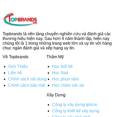
Topbrands là nền tảng chuyên nghiên cứu và đánh giá các
thương hiệu hiện nay. Sau hơn 4 năm thành lập, hiện nay
chúng tôi là 1 trong những trang web lớn và uy tín với hàng
chục ngàn đánh giá và xếp hạng uy tín.
Về Topbrands
Thẩm Mỹ
Giới Thiệu
Học Nối Mi
Liên hệ
Học Nail
Chính sách nội dung
Học phun xăm
Chính sách bảo mật
Học chăm sóc da
Xây Dựng
Công ty xây dựng tphcm
Công ty thiết kế xây dựng