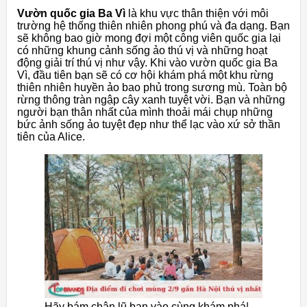
Vườn quốc gia Ba Vì
là khu vực thân thiện với môi
trường hệ thống thiên nhiên phong phú và đa dạng. Bạn
sẽ không bao giờ mong đợi một công viên quốc gia lại
có những khung cảnh sống ảo thú vị và những hoạt
động giải trí thú vị như vậy. Khi vào vườn quốc gia Ba
Vì, đầu tiên bạn sẽ có cơ hội khám phá một khu rừng
thiên nhiên huyền ảo bao phủ trong sương mù. Toàn bộ
rừng thông tràn ngập cây xanh tuyệt vời. Bạn và những
người bạn thân nhất của mình thoải mái chụp những
bức ảnh sống ảo tuyệt đẹp như thể lạc vào xứ sở thần
tiên của Alice.
Hãy bám chân lũ bạn vào cùng khám phá|