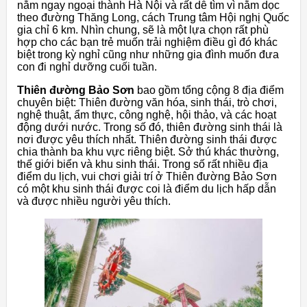
nằm ngay ngoại thành Hà Nội và rất dễ tìm vì nằm dọc
theo đường Thăng Long, cách Trung tâm Hội nghị Quốc
gia chỉ 6 km. Nhìn chung, sẽ là một lựa chọn rất phù
hợp cho các bạn trẻ muốn trải nghiệm điều gì đó khác
biệt trong kỳ nghỉ cũng như những gia đình muốn đưa
con đi nghỉ dưỡng cuối tuần.
Thiên đường Bảo Sơn
bao gồm tổng cộng 8 địa điểm
chuyên biệt: Thiên đường văn hóa, sinh thái, trò chơi,
nghệ thuật, ẩm thực, công nghệ, hội thảo, và các hoạt
động dưới nước. Trong số đó, thiên đường sinh thái là
nơi được yêu thích nhất. Thiên đường sinh thái được
chia thành ba khu vực riêng biệt. Sở thú khác thường,
thế giới biển và khu sinh thái. Trong số rất nhiều địa
điểm du lịch, vui chơi giải trí ở Thiên đường Bảo Sơn
có một khu sinh thái được coi là điểm du lịch hấp dẫn
và được nhiều người yêu thích.