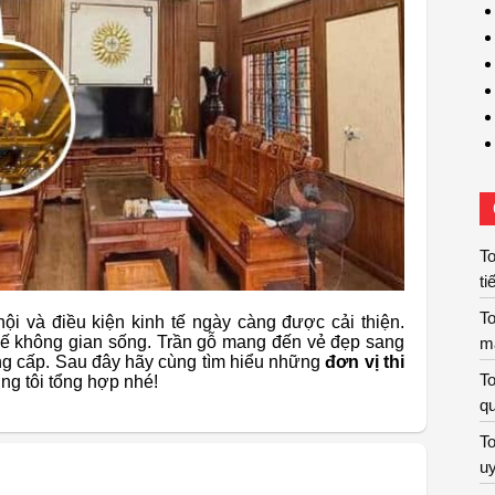
To
ti
To
hội và điều kiện kinh tế ngày càng được cải thiện.
t kế không gian sống. Trần gỗ mang đến vẻ đẹp sang
m
đẳng cấp. Sau đây hãy cùng tìm hiểu những
đơn vị thi
To
ng tôi tổng hợp nhé!
qu
To
uy