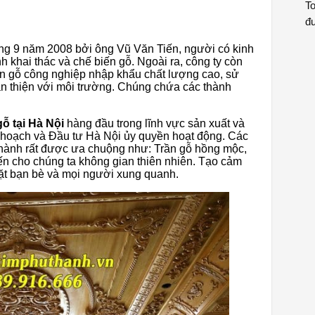
To
đư
ng 9 năm 2008 bởi ông Vũ Văn Tiến, người có kinh
h khai thác và chế biến gỗ. Ngoài ra, công ty còn
n gỗ công nghiệp nhập khẩu chất lượng cao, sử
n thiện với môi trường. Chúng chứa các thành
gỗ tại Hà Nội
hàng đầu trong lĩnh vực sản xuất và
 hoạch và Đầu tư Hà Nội ủy quyền hoạt động. Các
Thành rất được ưa chuộng như: Trần gỗ hồng mộc,
ến cho chúng ta không gian thiên nhiên. Tạo cảm
 mặt bạn bè và mọi người xung quanh.