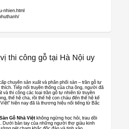
tu-nhien.html
phuthanh/
ị thi công gỗ tại Hà Nội uy
 cấp chuyên sản xuất và phân phối sàn – trần gỗ tự
hích. Tiếp nối truyền thống của cha ông, người đã
 và thi công các loại trần gỗ tự nhiên từ truyền
ông, thế hệ cha, rồi thế hệ con cháu đến thế hệ kế
iệt” hiện nay đã là thương hiệu nổi tiếng từ Bắc
Sàn Gỗ Nhà Việt
không ngừng học hỏi, trau dồi
nh. Dưới bàn tay của những người thợ giàu kinh
đường nét chạm khắc độc đáo và tinh xảo.