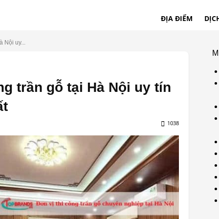
ĐỊA ĐIỂM
DỊC
à Nội uy...
M
g trần gỗ tại Hà Nội uy tín
ất
1038