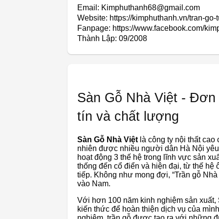
Email: Kimphuthanh68@gmail.com
Website: https://kimphuthanh.vn/tran-go-
Fanpage: https://www.facebook.com/kim
Thành Lập:
09/2008
Sàn Gỗ Nhà Việt - Đơn v
tín và chất lượng
Sàn Gỗ Nhà Việt
là công ty nội thất cao
nhiên được nhiều người dân Hà Nội yêu t
hoạt động 3 thế hệ trong lĩnh vực sản xuất
thống đến cổ điển và hiện đại, từ thế hệ 
tiếp. Không như mong đợi, “Trần gỗ Nhà V
vào Nam.
Với hơn 100 năm kinh nghiệm sản xuất,
kiến ​​thức để hoàn thiện dịch vụ của mì
nghiệm, trần gỗ được tạo ra với những 