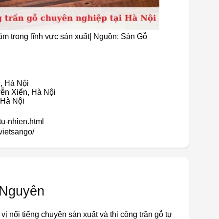
m trong lĩnh vực sản xuất| Nguồn: Sàn Gỗ
, Hà Nội
ễn Xiển, Hà Nội
 Hà Nội
tu-nhien.html
vietsango/
 Nguyên
vị nổi tiếng chuyên sản xuất và thi công trần gỗ tự