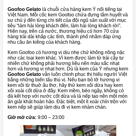
Goofoo Gelato
là chuỗi cửa hàng kem Ý nổi tiếng tại
Việt Nam. Mỗi cốc kem Goofoo chứa đựng tâm huyết và
sự chú ý đến từng chi tiết của đội ngũ sản xuất với mục
tiêu “làm hài lòng khách đến, làm hài lòng khách rời”.
Hiện nay, trên cả nước, thương hiệu có hơn 70 cửa
hàng trải dài khắp các tỉnh, thành phố nhằm đáp ứng
nhu cầu ăn kiêng của khách hàng.
Kem Goofoo có hương vị dịu nhẹ chứ không nồng nặc
như các loại kem khác. Vì kem được làm từ trái cây tự
nhiên chứ không phải hương liệu nên màu sắc nhạt
hơn và hương vị nhạt hơn. Dù là kem của Ý nhưng kem
Goofoo Gelato
vẫn luôn chinh phục thị hiếu người Việt
bằng những biến tấu thú vị. Nếu bạn bỏ lỡ hương vị
kem xôi từ thuở ấu thơ, hãy thử kem xôi dừa hay kem
xôi xoài cốt dừa ở đây. Kem mềm, béo ngậy, không có
đá kết hợp với nước cốt dừa và lá nếp tạo nên một món
ăn giải khát hoàn hảo. Đặc biệt, một ít xoài chín trộn với
kem nếp sẽ giúp làm dịu đi vị kem nhàm chán.
Giờ mở cửa:
9:00 – 23:00