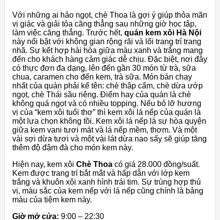
Với những ai hảo ngọt, chè Thoa là gợi ý giúp thỏa mãn
vị giác và giải tỏa căng thẳng sau những giờ học tập,
làm việc căng thẳng. Trước hết,
quán kem xôi Hà Nội
này nổi bật với không gian rộng rãi và lối trang trí trang
nhã. Sự kết hợp hài hòa giữa màu xanh và trắng mang
đến cho khách hàng cảm giác dễ chịu. Đặc biệt, nơi đây
có thực đơn đa dạng, lên đến gần 30 món từ trà, sữa
chua, caramen cho đến kem, trà sữa. Món bán chạy
nhất của quán phải kể tên: chè thập cẩm, chè dừa ướp
ngọt, chè Thái sầu riêng. Điểm hay của quán là chè
không quá ngọt và có nhiều topping. Nếu bỏ lỡ hương
vị của “kem xôi tuổi thơ” thì kem xôi lá nếp của quán là
một lựa chọn không tồi. Kem xôi lá nếp là sự hòa quyện
giữa kem vani tươi mát và lá nếp mềm, thơm. Và một
vài sợi dừa tươi và một vài lát dừa nạo sấy sẽ giúp tăng
thêm độ đậm đà cho món kem này.
Hiện nay, kem xôi
Chè Thoa
có giá 28.000 đồng/suất.
Kem được trang trí bắt mắt và hấp dẫn với lớp kem
trắng và khuôn xôi xanh hình trái tim. Sự trùng hợp thú
vị, màu sắc của kem nếp với lá nếp cũng chính là bảng
màu của tiệm kem này.
Giờ mở cửa:
9:00 – 22:30