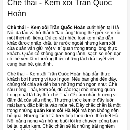
Chè thái - Kem xôi Trần Quốc
Hoàn
Chè thái – Kem xôi Trần Quốc Hoàn
xuất hiện tại Hà
Nội đã lâu và trở thành “lão làng” trong thế giới kem xôi
một thời nổi tiếng. Dù có rất nhiều loại kem hấp dẫn
khác được nhập khẩu từ nước ngoài nhưng kem xôi
của quán vẫn giữ một vị trí quan trọng trong lòng thực
khách. Quán có không gian trong lành, sạch sẽ nên bạn
có thể yên tâm thưởng thức những tách trà tuyệt vời
cùng bạn bè, gia đình.
Chè thái – Kem xôi Trần Quốc Hoàn hấp dẫn thực
khách bởi hương vị tươi ngon. Nếu bạn ghé đến đây,
chúng tôi chia sẻ đến bạn những món ngon như: Chè
sầu riêng Thái, kem xôi, đủ các loại chè nhưng quan
trọng nhất là hãy thử chè Thái để cảm nhận hương vị
đậm đà của sầu riêng. Thưởng thức kem ở đây luôn
mát lạnh, đặc biệt là vào mùa hè. Đây chắc chắn là một
trong những
quán kem xôi Hà Nội
mà bạn không nên
bỏ qua. Những tách trà tươi tiếp theo dưới thời tiết Hà
Nội nắng nóng và những buổi tối trò chuyện cùng bạn
bè tại quán kem. Chắc chắn sẽ là những trải nghiệm