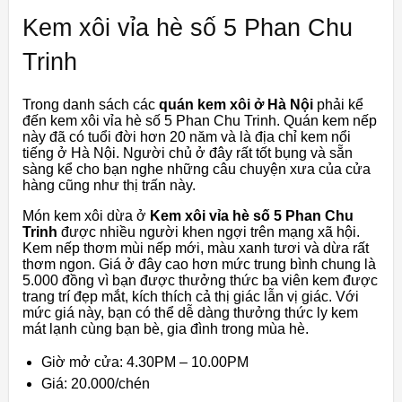
Kem xôi vỉa hè số 5 Phan Chu
Trinh
Trong danh sách các
quán kem xôi ở Hà Nội
phải kể
đến kem xôi vỉa hè số 5 Phan Chu Trinh. Quán kem nếp
này đã có tuổi đời hơn 20 năm và là địa chỉ kem nổi
tiếng ở Hà Nội. Người chủ ở đây rất tốt bụng và sẵn
sàng kể cho bạn nghe những câu chuyện xưa của cửa
hàng cũng như thị trấn này.
Món kem xôi dừa ở
Kem xôi vỉa hè số 5 Phan Chu
Trinh
được nhiều người khen ngợi trên mạng xã hội.
Kem nếp thơm mùi nếp mới, màu xanh tươi và dừa rất
thơm ngon. Giá ở đây cao hơn mức trung bình chung là
5.000 đồng vì bạn được thưởng thức ba viên kem được
trang trí đẹp mắt, kích thích cả thị giác lẫn vị giác. Với
mức giá này, bạn có thể dễ dàng thưởng thức ly kem
mát lạnh cùng bạn bè, gia đình trong mùa hè.
Giờ mở cửa: 4.30PM – 10.00PM
Giá: 20.000/chén