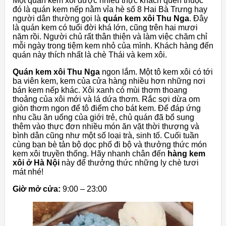
Một quán kem xôi được nhiều thực khách quen thuộc
đó là quán kem nếp nằm vỉa hè số 8 Hai Bà Trưng hay
người dân thường gọi là
quán kem xôi Thu Nga
. Đây
là quán kem có tuổi đời khá lớn, cũng trên hai mươi
năm rồi. Người chủ rất thân thiện và làm việc chăm chỉ
mỗi ngày trong tiệm kem nhỏ của mình. Khách hàng đến
quán này thích nhất là chè Thái và kem xôi.
Quán kem xôi Thu Nga
ngon lắm. Một tô kem xôi có tới
ba viên kem, kem của cửa hàng nhiều hơn những nơi
bán kem nếp khác. Xôi xanh có mùi thơm thoang
thoảng của xôi mới và lá dứa thơm. Rắc sợi dừa om
giòn thơm ngon để tô điểm cho bát kem. Để đáp ứng
nhu cầu ăn uống của giới trẻ, chủ quán đã bổ sung
thêm vào thực đơn nhiều món ăn vặt thời thượng và
bình dân cũng như một số loại trà, sinh tố. Cuối tuần
cùng bạn bè tản bộ dọc phố đi bộ và thưởng thức món
kem xôi truyền thống. Hãy nhanh chân đến
hàng kem
xôi ở Hà Nội
này để thưởng thức những ly chè tươi
mát nhé!
Giờ mở cửa:
9:00 – 23:00