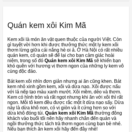
Quán kem xôi Kim Mã
Kem xôi là món ăn vặt quen thuộc của người Việt. Còn
gì tuyệt vời hơn khi được thưởng thức một ly kem xôi
thơm lừng giữa cái nắng hè oi ả. Ở Hà Nội có rất nhiều
quán kem, có quán sẽ để lại cho bạn cảm giác hoài
niệm, trong số đó
Quán kem xôi Kim Mã
sẽ khiến bạn
khó quên với hương vị thơm ngon của những ly kem vô
cùng độc đáo.
Bát kem xôi nhìn đơn giản nhưng ai ăn cũng khen. Bát
kem nhỏ xinh gồm kem, xôi và dừa nạo. Xôi được nấu
với lá nếp tạo màu xanh mướt. Xôi mềm, dẻo và thơm.
Kem có hình tròn và rất ngọt nhưng khi ăn với xôi thì rất
ngon. Mỗi tô kem đều được rắc một ít dừa nạo sấy. Dừa
này là dừa khô non, có vị giòn và ít cứng hơn so với
dừa khô đóng túi.
Quán kem xôi Kim Mã
thường đông
khách vào buổi tối nên hãy nhanh chân đến quán và
ngồi thưởng thức tách trà thơm ngon cùng bạn bè nhé.
Nếu bạn thích ăn kem xôi hãy đến đây nhé!