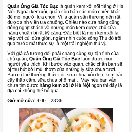
Quán Ông Già Tóc Bạc
là quán kem xôi nổi tiếng ở Hà
Nội. Ngoài kem xôi, quán còn bán các món chiên khác
để mọi người lựa chọn. Vì là quán sân thượng nên rất
được sinh viên ưa chuộng. Chiều nào cửa hàng cũng
đông nghịt khách và những món kem được chủ cửa
hàng chuẩn bị rất kỹ càng. Đặc biệt là món kem xôi lá
nếp với cùi dừa giòn, ngắm nhìn cuộc sống Thủ đô trôi
qua trước mắt thực sự là một trải nghiệm thú vị.
Với giá cả tương đối phải chăng cùng sự tận tình của
chủ quán,
Quán Ông Già Tóc Bạc
luôn được mọi
người yêu thích. Khi bước vào quán, chắc chắn bạn sẽ
bị thu hút bởi mùi thơm của những ly sữa chua tươi.
Bạn có thể thưởng thức cốc sữa chua xôi đen, kem trái
cây thập cẩm, sữa chua phô mai… Vậy nếu bạn vẫn
chưa tìm được
hàng kem xôi ở Hà Nội
ngon thì đây là
địa chỉ không thể bỏ qua.
Giờ mở cửa:
9:00 – 23:36