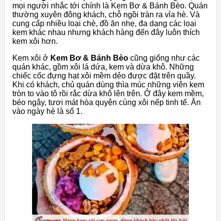
mọi người nhắc tới chính là Kem Bơ & Bánh Bèo. Quán
thường xuyên đông khách, chỗ ngồi tràn ra vỉa hè. Và
cung cấp nhiều loại chè, đồ ăn nhẹ, đa dạng các loại
kem khác nhau nhưng khách hàng đến đây luôn thích
kem xôi hơn.
Kem xôi ở
Kem Bơ & Bánh Bèo
cũng giống như các
quán khác, gồm xôi lá dứa, kem và dừa khô. Những
chiếc cốc đựng hạt xôi mềm dẻo được đặt trên quầy.
Khi có khách, chủ quán dùng thìa múc những viên kem
tròn to vào tô rồi rắc dừa khô lên trên. Ở đây kem mềm,
béo ngậy, tươi mát hòa quyện cùng xôi nếp tinh tế. Ăn
vào ngày hè là số 1.