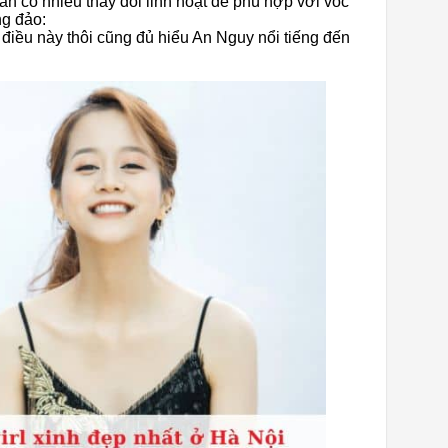
hân có nhiều thay đổi linh hoạt để phù hợp với vóc
ng đảo:
 điều này thôi cũng đủ hiểu An Nguy nổi tiếng đến