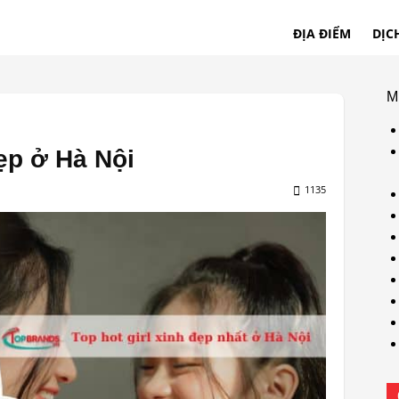
ĐỊA ĐIỂM
DỊC
M
đẹp ở Hà Nội
1135