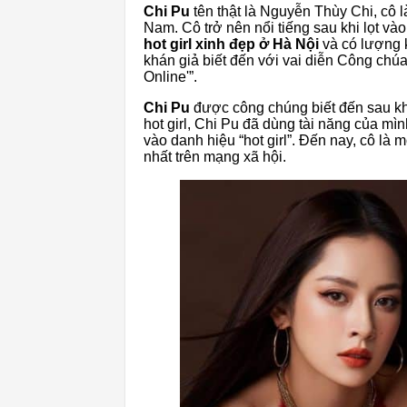
Chi Pu
tên thật là Nguyễn Thùy Chi, cô l
Nam. Cô trở nên nổi tiếng sau khi lọt vào
hot girl xinh đẹp ở Hà Nội
và có lượng 
khán giả biết đến với vai diễn Công chúa
Online'”.
Chi Pu
được công chúng biết đến sau khi
hot girl, Chi Pu đã dùng tài năng của m
vào danh hiệu “hot girl”. Đến nay, cô là 
nhất trên mạng xã hội.