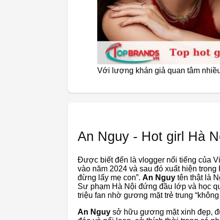
Với lượng khán giả quan tâm nhiều
An Nguy - Hot girl Hà N
Được biết đến là vlogger nổi tiếng của V
vào năm 2024 và sau đó xuất hiện trong
đừng lấy mẹ con”.
An Nguy
tên thật là 
Sư phạm Hà Nội đứng đầu lớp và học quản
triệu fan nhờ gương mặt trẻ trung “không 
An Nguy
sở hữu gương mặt xinh đẹp, đư