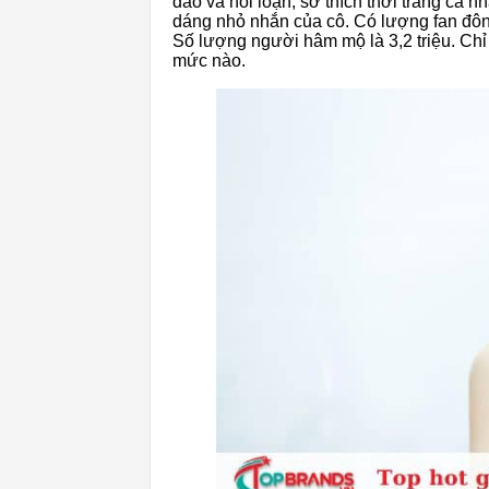
đáo và nổi loạn, sở thích thời trang cá n
dáng nhỏ nhắn của cô. Có lượng fan đô
Số lượng người hâm mộ là 3,2 triệu. Chỉ
mức nào.