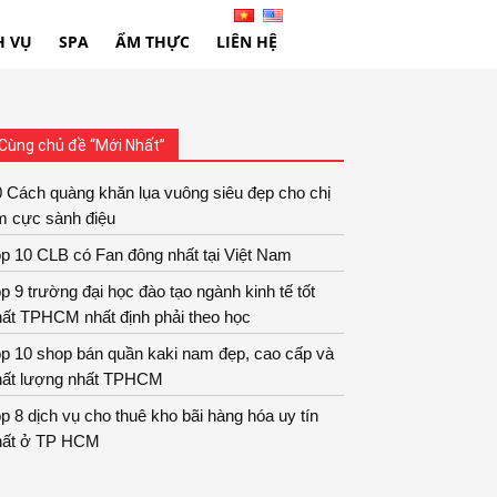
H VỤ
SPA
ẨM THỰC
LIÊN HỆ
Cùng chủ đề “Mới Nhất”
 Cách quàng khăn lụa vuông siêu đẹp cho chị
m cực sành điệu
p 10 CLB có Fan đông nhất tại Việt Nam
p 9 trường đại học đào tạo ngành kinh tế tốt
hất TPHCM nhất định phải theo học
p 10 shop bán quần kaki nam đẹp, cao cấp và
hất lượng nhất TPHCM
p 8 dịch vụ cho thuê kho bãi hàng hóa uy tín
hất ở TP HCM