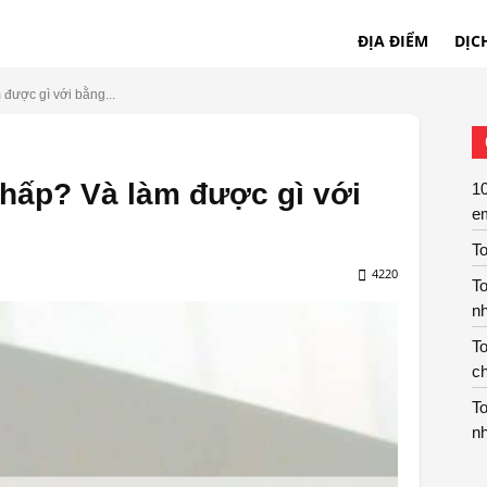
ĐỊA ĐIỂM
DỊC
 được gì với bằng...
 thấp? Và làm được gì với
10
e
To
4220
To
n
To
c
To
n