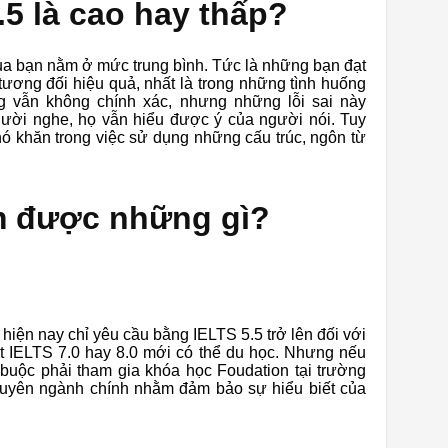
5 là cao hay thấp?
của bạn nằm ở mức trung bình. Tức là những bạn đạt
 tương đối hiệu quả, nhất là trong những tình huống
g vẫn không chính xác, nhưng những lỗi sai này
ời nghe, họ vẫn hiểu được ý của người nói. Tuy
hó khăn trong việc sử dụng những cấu trúc, ngôn từ
m được những gì?
hiện nay chỉ yêu cầu bằng IELTS 5.5 trở lên đối với
t IELTS 7.0 hay 8.0 mới có thể du học. Nhưng nếu
 buộc phải tham gia khóa học Foudation tại trường
huyên ngành chính nhằm đảm bảo sự hiểu biết của