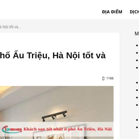
ĐỊA ĐIỂM
DỊC
Nội tốt và...
M
ố Ấu Triệu, Hà Nội tốt và
1166