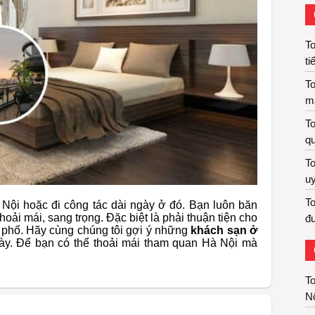
To
ti
To
m
To
qu
To
uy
To
Nội hoặc đi công tác dài ngày ở đó. Bạn luôn băn
oải mái, sang trọng. Đặc biệt là phải thuận tiện cho
đư
hành phố. Hãy cùng chúng tôi gợi ý những
khách sạn ở
này. Để bạn có thể thoải mái tham quan Hà Nội mà
T
Nộ