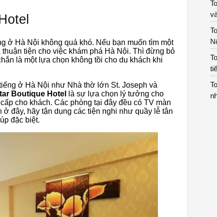
To
và
Hotel
T
Nộ
ng ở Hà Nội không quá khó. Nếu bạn muốn tìm một
thuận tiện cho việc khám phá Hà Nội. Thì đừng bỏ
To
chắn là một lựa chọn không tồi cho du khách khi
ti
To
tiếng ở Hà Nội như Nhà thờ lớn St. Joseph và
tar Boutique Hotel
là sự lựa chọn lý tưởng cho
nh
g cấp cho khách. Các phòng tại đây đều có TV màn
 ở đây, hãy tận dụng các tiện nghi như quầy lễ tân
úp đặc biệt.