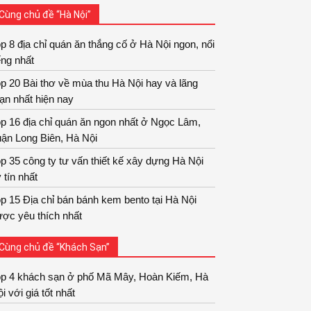
Cùng chủ đề “Hà Nội”
p 8 địa chỉ quán ăn thắng cố ở Hà Nội ngon, nổi
ếng nhất
p 20 Bài thơ về mùa thu Hà Nội hay và lãng
ạn nhất hiện nay
p 16 địa chỉ quán ăn ngon nhất ở Ngọc Lâm,
ận Long Biên, Hà Nội
p 35 công ty tư vấn thiết kế xây dựng Hà Nội
 tín nhất
p 15 Địa chỉ bán bánh kem bento tại Hà Nội
ợc yêu thích nhất
Cùng chủ đề “Khách Sạn”
op 4 khách sạn ở phố Mã Mây, Hoàn Kiếm, Hà
i với giá tốt nhất