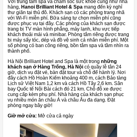
Với trung tâm spa và chăm sóc sức khỏe cũng như nhà
hàng,
Hanoi Brilliant Hotel & Spa
mang đến kỳ nghỉ
thư giãn tại thủ đô. Khách sạn có các phòng trang nhã
với Wi-Fi miễn phí. Bữa sáng tự chọn miễn phí cũng
được phục vụ tại đây. Các phòng của khách sạn được
trang bị TV màn hình phẳng, máy lạnh, khu vực tiếp
khách thoải mái và minibar. Phòng tắm riêng được trang
bị máy sấy tóc, dép và đồ vệ sinh cá nhân miễn phí. Một
số phòng có ban công riêng, bồn tắm spa và tầm nhìn ra
thành phố.
Hà Nội Brilliant Hotel and Spa là một trong
những
khách sạn ở Hàng Trống, Hà Nội
có quầy lễ tân 24
giờ, dịch vụ đặt vé, bàn đặt tour và chỗ để hành lý. Nơi
đây cách Hồ Hoàn Kiếm khoảng 400 m, cách Bảo tàng
Lịch sử Việt Nam 1,2 km và cách Hồ Tây 2,6 km. Sân
bay Quốc tế Nội Bài cách đó 21 km. Chỗ đỗ xe được
cung cấp kèm phụ phí. Nhà hàng của khách sạn phục
vụ nhiều món ăn châu Á và châu Âu đa dạng. Đặt
phòng ngay bây giờ!
Giờ mở cửa:
Mở cửa cả ngày