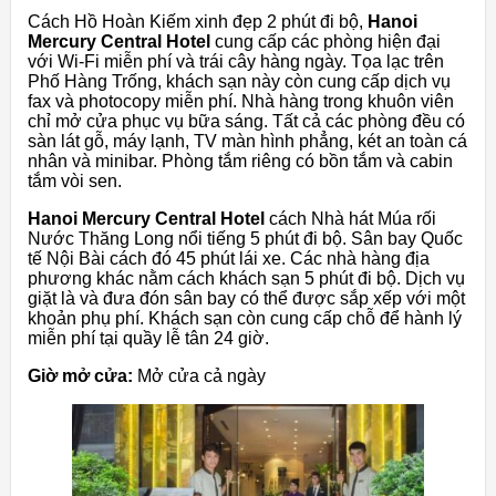
Cách Hồ Hoàn Kiếm xinh đẹp 2 phút đi bộ,
Hanoi
Mercury Central Hotel
cung cấp các phòng hiện đại
với Wi-Fi miễn phí và trái cây hàng ngày. Tọa lạc trên
Phố Hàng Trống, khách sạn này còn cung cấp dịch vụ
fax và photocopy miễn phí. Nhà hàng trong khuôn viên
chỉ mở cửa phục vụ bữa sáng. Tất cả các phòng đều có
sàn lát gỗ, máy lạnh, TV màn hình phẳng, két an toàn cá
nhân và minibar. Phòng tắm riêng có bồn tắm và cabin
tắm vòi sen.
Hanoi Mercury Central Hotel
cách Nhà hát Múa rối
Nước Thăng Long nổi tiếng 5 phút đi bộ. Sân bay Quốc
tế Nội Bài cách đó 45 phút lái xe. Các nhà hàng địa
phương khác nằm cách khách sạn 5 phút đi bộ. Dịch vụ
giặt là và đưa đón sân bay có thể được sắp xếp với một
khoản phụ phí. Khách sạn còn cung cấp chỗ để hành lý
miễn phí tại quầy lễ tân 24 giờ.
Giờ mở cửa:
Mở cửa cả ngày