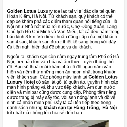
Golden Lotus Luxury
tọa lạc tại vị trí đắc địa tại quận
Hoàn Kiếm, Hà Nội. Từ khách sạn, quý khách có thể
đạp xe khám phá các điểm tham quan nổi tiếng của Hà
Nội như Nhà hát múa rối nước, Chợ Đồng Xuân, Lăng
Chủ tịch Hồ Chí Minh và Văn Miếu, tất cả đều nằm trong
bán kính 3 km. Với tiêu chuẩn đẳng cấp của một khách
sạn 4 sao, khách sạn được thiết kế sang trọng với đầy
đủ tiện nghi hiện đại để phục vụ du khách.
Ngoài ra, khách sạn còn nằm ngay trung tâm Phố cổ Hà
Nội, nơi bảo tồn văn hóa và ẩm thực truyền thống thủ
đô. Bạn sẽ thoải mái khám phá cố đô ngàn năm văn
hiến và nếm thử những món ăn ngon nhất trong khuôn
viên khách sạn. Các phòng máy lạnh tại
Golden Lotus
Luxury Hotel
có sàn lát gỗ, tủ quần áo, truyền hình cáp
màn hình phẳng và khu vực tiếp khách. Ấm đun nước
điện và minibar cũng được cung cấp. Phòng tắm riêng
được trang bị máy sấy tóc, vòi sen nóng/lạnh và đồ vệ
sinh cá nhân miễn phí. Đây là cái tên tiếp theo trong
danh sách những
khách sạn tại Hàng Trống, Hà Nội
tốt nhất mà chúng tôi chia sẻ đến bạn.