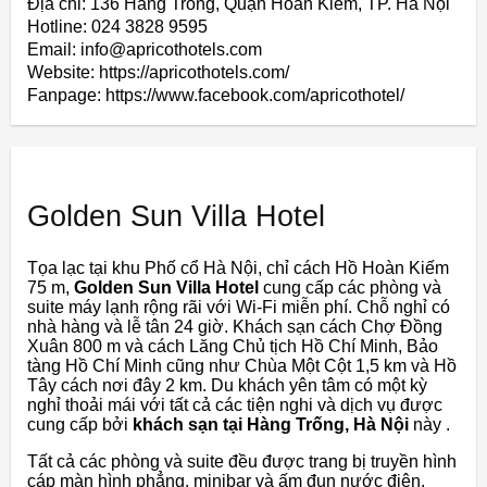
Địa chỉ: 136 Hàng Trống, Quận Hoàn Kiếm, TP. Hà Nội
Hotline: 024 3828 9595
Email: info@apricothotels.com
Website: https://apricothotels.com/
Fanpage: https://www.facebook.com/apricothotel/
Golden Sun Villa Hotel
Tọa lạc tại khu Phố cổ Hà Nội, chỉ cách Hồ Hoàn Kiếm
75 m,
Golden Sun Villa Hotel
cung cấp các phòng và
suite máy lạnh rộng rãi với Wi-Fi miễn phí. Chỗ nghỉ có
nhà hàng và lễ tân 24 giờ. Khách sạn cách Chợ Đồng
Xuân 800 m và cách Lăng Chủ tịch Hồ Chí Minh, Bảo
tàng Hồ Chí Minh cũng như Chùa Một Cột 1,5 km và Hồ
Tây cách nơi đây 2 km. Du khách yên tâm có một kỳ
nghỉ thoải mái với tất cả các tiện nghi và dịch vụ được
cung cấp bởi
khách sạn tại Hàng Trống, Hà Nội
này .
Tất cả các phòng và suite đều được trang bị truyền hình
cáp màn hình phẳng, minibar và ấm đun nước điện.