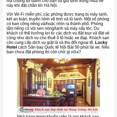
mà chúng tôi dành cho bạn và gia đình trong mùa hè
này khi đặt chân tới Hà Nội.
Với Wi-Fi miễn phí, các phòng được trang bị máy lạnh,
két an toàn, truyền hình vệ tinh và tủ lạnh. Một số phòng
có ban công riêng và/hoặc nhìn ra thành phố. Phòng
tắm riêng có vòi sen nóng/lạnh và máy sấy tóc. Du
khách có thể hưởng lợi từ các dịch vụ đặt tour và đặt vé
cũng như dịch vụ cho thuê ô tô hoặc xe đạp. Khách sạn
còn cung cấp dịch vụ giặt là và thu đổi ngoại tệ.
Lucky
Hotel
cách Sân bay Quốc tế Nội Bài 50 phút lái xe. Nếu
bạn chưa đặt phòng thì còn chờ gì nữa?
Nhà hàng trong khuôn viên là nơi khách sạn