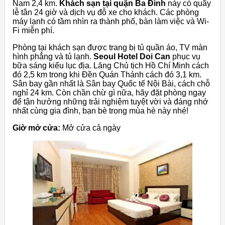
Nam 2,4 km.
Khách sạn tại quận Ba Đình
này có quầy
lễ tân 24 giờ và dịch vụ đỗ xe cho khách. Các phòng
máy lạnh có tầm nhìn ra thành phố, bàn làm việc và Wi-
Fi miễn phí.
Phòng tại khách sạn được trang bị tủ quần áo, TV màn
hình phẳng và tủ lạnh.
Seoul Hotel Doi Can
phục vụ
bữa sáng kiểu lục địa. Lăng Chủ tịch Hồ Chí Minh cách
đó 2,5 km trong khi Đền Quán Thánh cách đó 3,1 km.
Sân bay gần nhất là Sân bay Quốc tế Nội Bài, cách chỗ
nghỉ 24 km. Còn chần chừ gì nữa, hãy đặt phòng ngay
để tận hưởng những trải nghiệm tuyệt vời và đáng nhớ
nhất cùng gia đình, bạn bè trong mùa hè này nhé!
Giờ mở cửa:
Mở cửa cả ngày