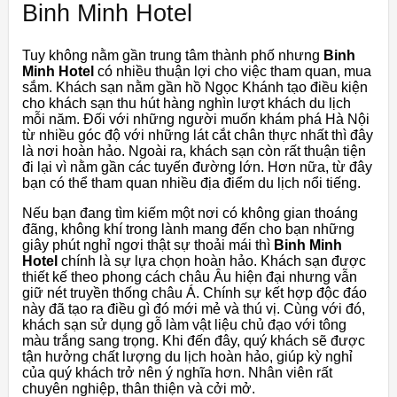
Binh Minh Hotel
Tuy không nằm gần trung tâm thành phố nhưng
Binh
Minh Hotel
có nhiều thuận lợi cho việc tham quan, mua
sắm. Khách sạn nằm gần hồ Ngọc Khánh tạo điều kiện
cho khách sạn thu hút hàng nghìn lượt khách du lịch
mỗi năm. Đối với những người muốn khám phá Hà Nội
từ nhiều góc độ với những lát cắt chân thực nhất thì đây
là nơi hoàn hảo. Ngoài ra, khách sạn còn rất thuận tiện
đi lại vì nằm gần các tuyến đường lớn. Hơn nữa, từ đây
bạn có thể tham quan nhiều địa điểm du lịch nổi tiếng.
Nếu bạn đang tìm kiếm một nơi có không gian thoáng
đãng, không khí trong lành mang đến cho bạn những
giây phút nghỉ ngơi thật sự thoải mái thì
Binh Minh
Hotel
chính là sự lựa chọn hoàn hảo. Khách sạn được
thiết kế theo phong cách châu Âu hiện đại nhưng vẫn
giữ nét truyền thống châu Á. Chính sự kết hợp độc đáo
này đã tạo ra điều gì đó mới mẻ và thú vị. Cùng với đó,
khách sạn sử dụng gỗ làm vật liệu chủ đạo với tông
màu trắng sang trọng. Khi đến đây, quý khách sẽ được
tận hưởng chất lượng du lịch hoàn hảo, giúp kỳ nghỉ
của quý khách trở nên ý nghĩa hơn. Nhân viên rất
chuyên nghiệp, thân thiện và cởi mở.