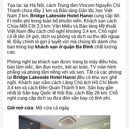
Tọa lạc tại Hà Nội, cách Trung tâm Vincom Nguyễn Chí
Thanh chưa đầy 1 km và Bảo tàng Dân tộc học Việt
Nam 3 km,
Bridge Lakeside Hotel Hanoi
cung cấp Wi-
Fi miễn phí trong toàn bộ khuôn viên. Khách sạn cách
Chùa Một Cột 3,3 km. Văn Miếu và Bảo tàng Mỹ thuật
Việt Nam đều cách chỗ nghỉ khoảng 3,4 km. Chỗ nghỉ
có lễ tân 24 giờ, dịch vụ phòng và dịch vụ thu đổi ngoại
tệ. Đây chính là gợi ý tuyệt vời mà chúng tôi dành cho
bạn trong top
khách sạn ở quận Ba Đình
chất lượng
cao.
Phòng nghỉ tại khách sạn được trang bị máy điều hòa,
bàn làm việc, ấm đun nước, két an toàn, TV màn hình
phẳng và phòng tắm riêng với vòi sen. Tất cả các phòng
tại
Bridge Lakeside Hotel Hanoi
đều có khu vực ghế
ngồi. Khách sạn nằm cách Lăng Chủ tịch Hồ Chí Minh
3,4 km và cách Đền Quán Thánh 5 km. Sân bay gần
nhất là Sân bay Quốc tế Nội Bài, cách đây 26 km. Chỗ
nghỉ cung cấp dịch vụ đưa đón sân bay có tính phí.
Giờ mở cửa:
Mở cửa cả ngày