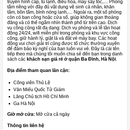
truyền hình cáp, tủ lạnh, điều hòa, máy sấy tóc,… Phòng
tắm riêng với đầy đủ vật dụng vệ sinh cá nhân, khăn
tắm, bồn tắm, bình nóng lạnh,… Ngoài ra, một số phòng
còn có ban công hoặc cửa sổ, giúp không gian thoáng
đãng và có thể ngắm nhìn thành phố từ trên cao. Dịch
vụ công cũng rất đa dạng: Dịch vụ phòng và lễ tân hoạt
động 24/24, wifi miễn phí trong phòng và khu vực công
cộng, giữ hành lý, giặt là và đặt vé máy bay. Các hoạt
động vui chơi giải trí cũng được tổ chức thường xuyên
để đảm bảo kỳ nghỉ của bạn luôn vui vẻ. Đây là cái tên
tiếp theo mà chúng tôi muốn chia sẻ đến bạn trong danh
sách các
khách sạn giá rẻ ở quận Ba Đình, Hà Nội
.
Địa điểm tham quan lân cận:
Công viên Thủ Lệ
Văn Miếu Quốc Tử Giám
Lăng Chủ tịch Hồ Chí Minh
Ga Hà Nội
Giờ mở cửa:
Mở cửa cả ngày
Thông tin liên hệ