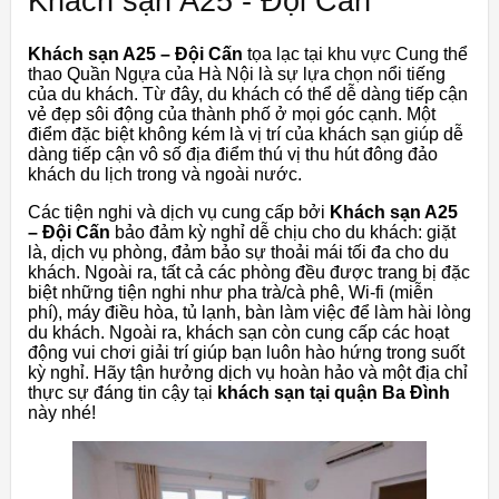
Khách sạn A25 - Đội Cấn
Khách sạn A25 – Đội Cấn
tọa lạc tại khu vực Cung thể
thao Quần Ngựa của Hà Nội là sự lựa chọn nổi tiếng
của du khách. Từ đây, du khách có thể dễ dàng tiếp cận
vẻ đẹp sôi động của thành phố ở mọi góc cạnh. Một
điểm đặc biệt không kém là vị trí của khách sạn giúp dễ
dàng tiếp cận vô số địa điểm thú vị thu hút đông đảo
khách du lịch trong và ngoài nước.
Các tiện nghi và dịch vụ cung cấp bởi
Khách sạn A25
– Đội Cấn
bảo đảm kỳ nghỉ dễ chịu cho du khách: giặt
là, dịch vụ phòng, đảm bảo sự thoải mái tối đa cho du
khách. Ngoài ra, tất cả các phòng đều được trang bị đặc
biệt những tiện nghi như pha trà/cà phê, Wi-fi (miễn
phí), máy điều hòa, tủ lạnh, bàn làm việc để làm hài lòng
du khách. Ngoài ra, khách sạn còn cung cấp các hoạt
động vui chơi giải trí giúp bạn luôn hào hứng trong suốt
kỳ nghỉ. Hãy tận hưởng dịch vụ hoàn hảo và một địa chỉ
thực sự đáng tin cậy tại
khách sạn tại quận Ba Đình
này nhé!