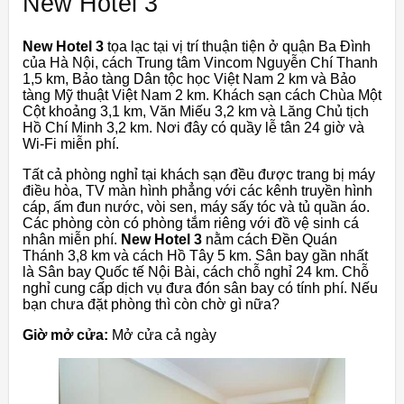
New Hotel 3
New Hotel 3
tọa lạc tại vị trí thuận tiện ở quận Ba Đình
của Hà Nội, cách Trung tâm Vincom Nguyễn Chí Thanh
1,5 km, Bảo tàng Dân tộc học Việt Nam 2 km và Bảo
tàng Mỹ thuật Việt Nam 2 km. Khách sạn cách Chùa Một
Cột khoảng 3,1 km, Văn Miếu 3,2 km và Lăng Chủ tịch
Hồ Chí Minh 3,2 km. Nơi đây có quầy lễ tân 24 giờ và
Wi-Fi miễn phí.
Tất cả phòng nghỉ tại khách sạn đều được trang bị máy
điều hòa, TV màn hình phẳng với các kênh truyền hình
cáp, ấm đun nước, vòi sen, máy sấy tóc và tủ quần áo.
Các phòng còn có phòng tắm riêng với đồ vệ sinh cá
nhân miễn phí.
New Hotel 3
nằm cách Đền Quán
Thánh 3,8 km và cách Hồ Tây 5 km. Sân bay gần nhất
là Sân bay Quốc tế Nội Bài, cách chỗ nghỉ 24 km. Chỗ
nghỉ cung cấp dịch vụ đưa đón sân bay có tính phí. Nếu
bạn chưa đặt phòng thì còn chờ gì nữa?
Giờ mở cửa:
Mở cửa cả ngày