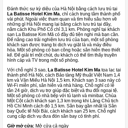
Đánh thức sự kỳ diệu của Hà Nội bằng cách lưu trú tại
La Batisse Hotel Kim Ma
, chỉ cách trung tâm thành phố
vài phút. Ngoài việc tham quan và tìm hiểu sâu hơn về
những gì Hà Nội mang lại bằng cách lưu trú tại đây,
nằm cách Khu Phố Cổ chỉ 3,1 km. Phòng nghỉ tại khách
sạn La Batisse Kim Mã có đầy đủ tiện nghi mà bạn cần.
Để nâng cao trải nghiệm lưu trú của bạn, một số phòng
khách sạn được trang bị dịch vụ giặt là và máy điều
hòa. Một số phòng có ban công hoặc sân hiên theo thiết
kế. Để giải trí một chút, du khách có thể tìm thấy truyền
hình cáp và TV trong một số phòng.
Với chỗ nghỉ 3 sao,
La Batisse Hotel Kim Ma
tọa lạc tại
thành phố Hà Nội, cách Bảo tàng Mỹ thuật Việt Nam 1,4
km và Văn Miếu Hà Nội 1,5 km. Khách sạn 3 sao này có
Wi-Fi miễn phí, sân hiên và nhà hàng. Chỗ nghỉ có lễ
tân 24 giờ, dịch vụ trợ giúp đặc biệt và thu đổi ngoại tệ.
Một số phòng có nhà bếp với tủ lạnh và minibar. Chùa
Một Cột cách khách sạn 1,3 km trong khi Lăng Chủ tịch
Hồ Chí Minh cách đó 1,5 km. Sân bay gần nhất là Sân
bay Quốc tế Nội Bài, cách khách sạn 25 km. Chỗ nghỉ
cung cấp dịch vụ đưa đón sân bay có tính phí.
Giờ mở cửa:
Mở cửa cả ngày