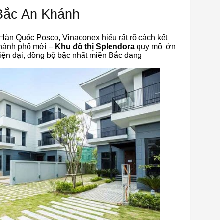
 Bắc An Khánh
” Hàn Quốc Posco, Vinaconex hiểu rất rõ cách kết
 thành phố mới –
Khu đô thị Splendora
quy mô lớn
iện đại, đồng bộ bậc nhất miền Bắc đang