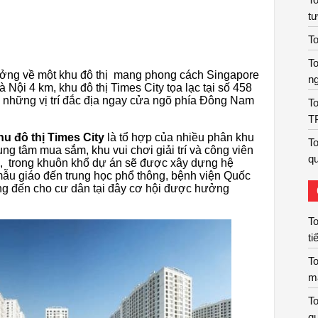
t
To
To
ởng về một khu đô thị mang phong cách Singapore
n
 Nội 4 km, khu đô thị Times City tọa lạc tại số 458
ng những vị trí đắc địa ngay cửa ngõ phía Đông Nam
To
T
hu đô thị Times City
là tổ hợp của nhiều phân khu
To
ng tâm mua sắm, khu vui chơi giải trí và công viên
qu
a, trong khuôn khổ dự án sẽ được xây dựng hệ
mẫu giáo đến trung học phổ thông, bệnh viện Quốc
g đến cho cư dân tại đây cơ hội được hưởng
To
ti
To
m
To
qu