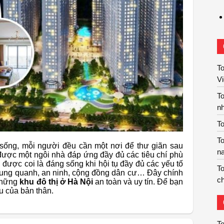
To
V
T
nh
To
To
sống, mỗi người đều cần một nơi để thư giãn sau
n
được một ngôi nhà đáp ứng đầy đủ các tiêu chí phù
 được coi là đáng sống khi hội tụ đầy đủ các yếu tố
To
xung quanh, an ninh, cộng đồng dân cư… Đây chính
ch
 những
khu đô thị ở Hà Nội
an toàn và uy tín. Để bạn
u của bản thân.
T