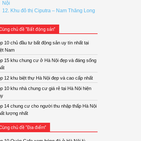
Nội
12. Khu đô thị Ciputra – Nam Thăng Long
Cùng chủ đề “Bất động sản”
p 10 chủ đầu tư bất động sản uy tín nhất tại
iệt Nam
op 15 khu chung cư ở Hà Nội đẹp và đáng sống
ất
p 12 khu biệt thự Hà Nội đẹp và cao cấp nhất
p 10 khu nhà chung cư giá rẻ tại Hà Nội hiện
ay
p 14 chung cư cho người thu nhập thấp Hà Nội
ất lượng nhất
Cùng chủ đề “Địa điểm”
op 10 Quán Cafe xem bóng đá ở Hà Nội lý