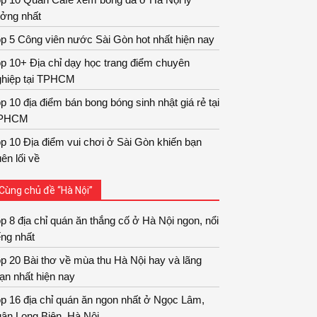
ưởng nhất
p 5 Công viên nước Sài Gòn hot nhất hiện nay
p 10+ Địa chỉ dạy học trang điểm chuyên
ghiệp tại TPHCM
p 10 địa điểm bán bong bóng sinh nhật giá rẻ tại
PHCM
p 10 Địa điểm vui chơi ở Sài Gòn khiến bạn
ên lối về
Cùng chủ đề “Hà Nội”
p 8 địa chỉ quán ăn thắng cố ở Hà Nội ngon, nổi
ếng nhất
p 20 Bài thơ về mùa thu Hà Nội hay và lãng
ạn nhất hiện nay
p 16 địa chỉ quán ăn ngon nhất ở Ngọc Lâm,
ận Long Biên, Hà Nội