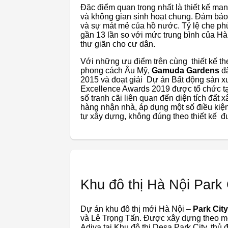
Đặc điểm quan trọng nhất là thiết kế man
và không gian sinh hoạt chung. Đảm bảo 
và sự mát mẻ của hồ nước. Tỷ lệ che ph
gần 13 lần so với mức trung bình của H
thư giãn cho cư dân.
Với những ưu điểm trên cùng thiết kế 
phong cách Âu Mỹ,
Gamuda Gardens
đã
2015 và đoạt giải Dự án Bất động sản x
Excellence Awards 2019 được tổ chức tạ
số tranh cãi liên quan đến diện tích đất
hàng nhận nhà, áp dụng một số điều kiệ
tự xây dựng, không đúng theo thiết kế đ
Khu đô thị Hà Nội Park 
Dự án khu đô thị mới Hà Nội –
Park City
và Lê Trọng Tấn. Được xây dựng theo mô 
Adiva tại Khu đô thị Desa Park City, thủ