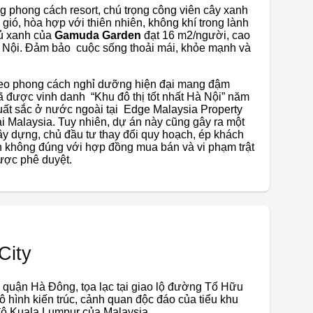
g phong cách resort, chú trọng công viên cây xanh
gió, hòa hợp với thiên nhiên, không khí trong lành
ủ xanh của
Gamuda Garden
đạt 16 m2/người, cao
à Nội. Đảm bảo cuộc sống thoải mái, khỏe mạnh và
theo phong cách nghỉ dưỡng hiện đại mang đậm
 được vinh danh “Khu đô thị tốt nhất Hà Nội” năm
uất sắc ở nước ngoài tại Edge Malaysia Property
i Malaysia. Tuy nhiên, dự án này cũng gây ra một
 xây dựng, chủ đầu tư thay đổi quy hoạch, ép khách
n không đúng với hợp đồng mua bán và vi phạm trật
ược phê duyệt.
City
quận Hà Đông, tọa lạc tại giao lộ đường Tố Hữu
hình kiến ​​trúc, cảnh quan độc đáo của tiểu khu
 đô Kuala Lumpur của Malaysia.