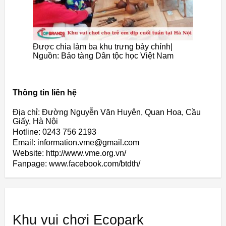
Được chia làm ba khu trưng bày chính|
Nguồn: Bảo tàng Dân tộc học Việt Nam
Thông tin liên hệ
Địa chỉ: Đường Nguyễn Văn Huyên, Quan Hoa, Cầu
Giấy, Hà Nội
Hotline: 0243 756 2193
Email: information.vme@gmail.com
Website: http://www.vme.org.vn/
Fanpage: www.facebook.com/btdth/
Khu vui chơi Ecopark