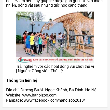
hồ… Điểm đến này giúp trẻ được gần gũi hơn với thiên
nhiên, động vật sau những giờ học căng thẳng.
Trải nghiệm với các hoạt động vui chơi thú vị
| Nguồn: Công viên Thủ Lệ
Thông tin liên hệ
Địa chỉ: Đường Bưởi, Ngọc Khánh, Ba Đình, Hà Nội
Website: www.hanoizoo.com
Fanpage: www.facebook.com/hanoizoo2018/