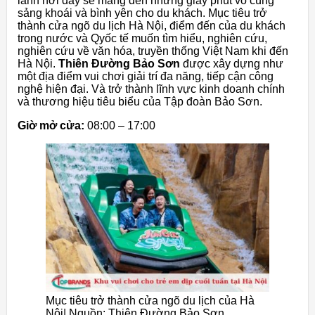
lành nơi đây sẽ mang đến những giây phút vô cùng
sảng khoái và bình yên cho du khách. Mục tiêu trở
thành cửa ngõ du lịch Hà Nội, điểm đến của du khách
trong nước và Qyốc tế muốn tìm hiểu, nghiên cứu,
nghiên cứu về văn hóa, truyền thống Việt Nam khi đến
Hà Nội.
Thiên Đường Bảo Sơn
được xây dựng như
một địa điểm vui chơi giải trí đa năng, tiếp cận công
nghệ hiện đại. Và trở thành lĩnh vực kinh doanh chính
và thương hiệu tiêu biểu của Tập đoàn Bảo Sơn.
Giờ mở cửa:
08:00 – 17:00
Mục tiêu trở thành cửa ngõ du lịch của Hà
Nội| Nguồn: Thiên Đường Bảo Sơn