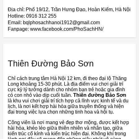
Địa chỉ: Phố 19/12, Trần Hưng Đạo, Hoàn Kiếm, Hà Nội
Hotline: 0916 312 255
Email: bqlphosachhanoi1912@gmail.com
Fanpage: www.facebook.com/PhoSachHN/
Thiên Đường Bảo Sơn
Chỉ cách trung tâm Hà Nội 12 km, đi theo đại lộ Thăng
Long khoảng 15-30 phút. Là địa điểm vui chơi giải trí
cực kỳ lý tưởng dành cho nhóm bạn trẻ hoặc gia đình
có con nhỏ vào dịp cuối tuần.
Thiên đường Bảo Sơn
là khu vui chơi giải trí tích hợp cả lĩnh vực kinh tế và du
lịch, là nơi kết hợp hài hòa giữa truyền thống và hiện
đại trong việc lựa chọn những tinh hoa và hội tụ.
Công viên là nơi mang vẻ đẹp thơ mộng, được kết hợp
hài hòa, khéo léo giữa thiên nhiên và nhân tạo, giữa
kiến ​​trúc cổ kính và kiến ​​trúc hiện đại. Không khí trong