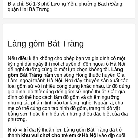
Địa chỉ: Số 1-3 phố Lương Yên, phường Bạch Đằng,
quận Hai Bà Trưng
Làng gốm Bát Tràng
Nếu điều kiện không cho phép bạn và gia đình có một
kỳ nghỉ dài ngày thì một chuyến đi đến ngoại ô Hà Nội
để nghỉ dưỡng cũng là một lựa chọn không tồi.
Làng
gốm Bát Tràng
nằm ven sông Hồng thuộc huyện Gia
Lâm, ngoại thành Hà Nội. Nơi đây chuyên sản xuất các
loại gốm sứ với nhiều công dụng khác nhau, từ đồ dùng
gia đình, đồ thờ cúng đến gốm sứ nghệ thuật. Các gia
đình có thể học cách làm đồ gốm và chiêm ngưỡng
những tác phẩm tinh xảo tại làng nghề. Ngoài ra, cha
mẹ có thể cùng con tạo hình đồ gốm, trang trí đồ vật
bằng sơn hoặc tìm hiểu về những điều đặc biệt của địa
phương.
Nhờ vị trí địa lý thuận lợi, Làng gốm Bát Tràng đã trở
thành
khu vui chơi cho trẻ em ở Hà Nội
vào dịp cuối