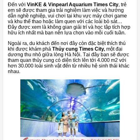
Đến với
VinKE & Vinpearl Aquarium Times City
, trẻ
em sẽ được tham gia trải nghiệm làm việc và hướng
dẫn nghề nghiệp, vui chơi tại khu vực máy chơi game
và khu thể thao hoặc làm quen với các loài bò sát…
Đây được xem là không gian giải trí và học tập tích hợp
hữu ích nhất mà bạn nên lựa chọn vào mỗi cuối tuần.
Ngoài ra, du khách đến nơi đây còn đặc biệt thích thú
khi được khám phá
Thủy cung Times City,
một đại
dương thu nhỏ giữa lòng Hà Nội. Tại đây bạn sẽ được
tham quan thủy cung có diện tích lên tới 4.000 m2 với
hơn 30.000 loài sinh vật đến từ nhiều hệ sinh thái khác
nhau.