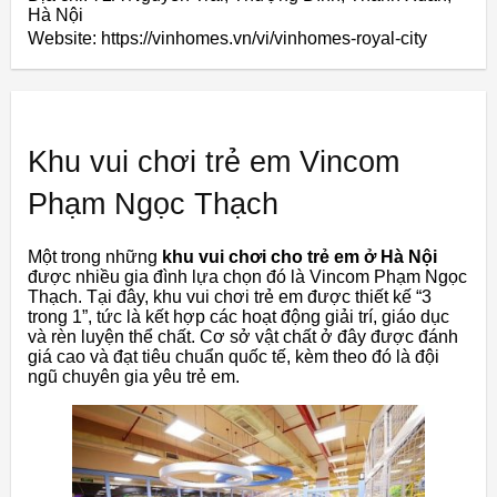
Hà Nội
Website: https://vinhomes.vn/vi/vinhomes-royal-city
Khu vui chơi trẻ em Vincom
Phạm Ngọc Thạch
Một trong những
khu vui chơi cho trẻ em ở Hà Nội
được nhiều gia đình lựa chọn đó là Vincom Phạm Ngọc
Thạch. Tại đây, khu vui chơi trẻ em được thiết kế “3
trong 1”, tức là kết hợp các hoạt động giải trí, giáo dục
và rèn luyện thể chất. Cơ sở vật chất ở đây được đánh
giá cao và đạt tiêu chuẩn quốc tế, kèm theo đó là đội
ngũ chuyên gia yêu trẻ em.