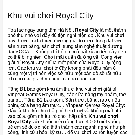
Khu vui chơi Royal City
Tọa lạc ngay trung tâm Hà Nội,
Royal City
là một thành
phố thu nhỏ với đầy đủ tiện nghi hiện đại. Khu vui chơi
này được coi là thiên đường giải trí dưới lòng đất với
sân trượt băng, sân chơi, trung tâm nghệ thuật đương
đại VCCA… Không chỉ trẻ em mà bất kỳ ai đến đây đều
có thể bị nghiện. Chơi mãi quên đường về. Công viên
giải trí Royal City chỉ là một phần của Royal City rộng
lớn. Các khu vui chơi ở đây không phải đều nằm ở
cùng một vị trí nên việc sở hữu một bản đồ sẽ rất hữu
ích cho các gia đình nếu có. cho cuối tuần.
Tầng B1 bao gồm khu ẩm thực, khu vui chơi giải trí
Vinpear Games Royal City, các cửa hàng mỹ phẩm, thời
trang… Tầng B2 bao gồm: Sân trượt băng, rạp chiếu
phim, cửa hàng ẩm thực… Vinpearl Games Royal City:
Đây là khu trò chơi trả phí theo lượt và không mất phí
vào cửa, gồm nhiều trò chơi hấp dẫn.
Khu vui chơi
Royal City
với khuôn viên rộng hơn 4.000 mét vuông,
trẻ em sẽ được hóa thân thành các ngành nghề như phi
công, lính cứu hỏa, kỹ sư… để vui chơi và rèn luyện các