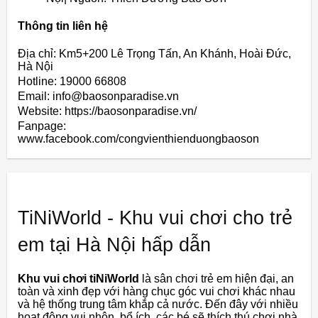
Thông tin liên hệ
Địa chỉ: Km5+200 Lê Trọng Tấn, An Khánh, Hoài Đức,
Hà Nội
Hotline: 19000 66808
Email: info@baosonparadise.vn
Website: https://baosonparadise.vn/
Fanpage:
www.facebook.com/congvienthienduongbaoson
TiNiWorld - Khu vui chơi cho trẻ
em tại Hà Nội hấp dẫn
Khu vui chơi tiNiWorld
là sân chơi trẻ em hiện đại, an
toàn và xinh đẹp với hàng chục góc vui chơi khác nhau
và hệ thống trung tâm khắp cả nước. Đến đây với nhiều
hoạt động vui nhộn, bổ ích, các bé sẽ thích thú chơi nhà