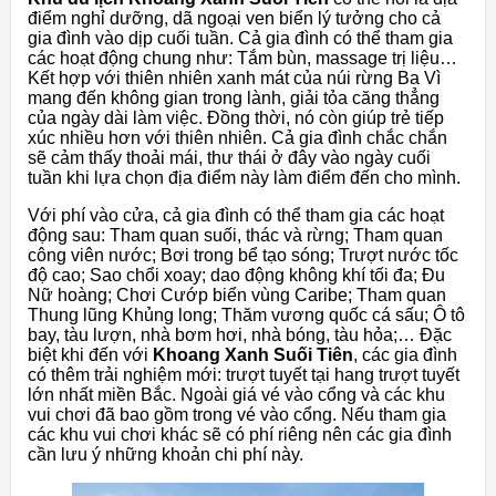
điểm nghỉ dưỡng, dã ngoại ven biển lý tưởng cho cả
gia đình vào dịp cuối tuần. Cả gia đình có thể tham gia
các hoạt động chung như: Tắm bùn, massage trị liệu…
Kết hợp với thiên nhiên xanh mát của núi rừng Ba Vì
mang đến không gian trong lành, giải tỏa căng thẳng
của ngày dài làm việc. Đồng thời, nó còn giúp trẻ tiếp
xúc nhiều hơn với thiên nhiên. Cả gia đình chắc chắn
sẽ cảm thấy thoải mái, thư thái ở đây vào ngày cuối
tuần khi lựa chọn địa điểm này làm điểm đến cho mình.
Với phí vào cửa, cả gia đình có thể tham gia các hoạt
động sau: Tham quan suối, thác và rừng; Tham quan
công viên nước; Bơi trong bể tạo sóng; Trượt nước tốc
độ cao; Sao chổi xoay; dao động không khí tối đa; Đu
Nữ hoàng; Chơi Cướp biển vùng Caribe; Tham quan
Thung lũng Khủng long; Thăm vương quốc cá sấu; Ô tô
bay, tàu lượn, nhà bơm hơi, nhà bóng, tàu hỏa;… Đặc
biệt khi đến với
Khoang Xanh Suối Tiên
, các gia đình
có thêm trải nghiệm mới: trượt tuyết tại hang trượt tuyết
lớn nhất miền Bắc. Ngoài giá vé vào cổng và các khu
vui chơi đã bao gồm trong vé vào cổng. Nếu tham gia
các khu vui chơi khác sẽ có phí riêng nên các gia đình
cần lưu ý những khoản chi phí này.