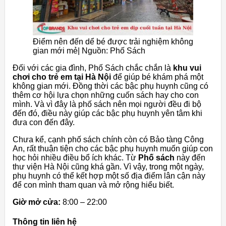
Điểm nên đến dể bé được trải nghiệm không
gian mới mẻ| Nguồn: Phố Sách
Đối với các gia đình, Phố Sách chắc chắn là
khu vui
chơi cho trẻ em tại Hà Nội
để giúp bé khám phá một
không gian mới. Đồng thời các bậc phụ huynh cũng có
thêm cơ hội lựa chọn những cuốn sách hay cho con
mình. Và vì đây là phố sách nên mọi người đều đi bộ
đến đó, điều này giúp các bậc phụ huynh yên tâm khi
đưa con đến đây.
Chưa kể, cạnh phố sách chính còn có Bảo tàng Công
An, rất thuận tiện cho các bậc phụ huynh muốn giúp con
học hỏi nhiều điều bổ ích khác. Từ
Phố sách
này đến
thư viện Hà Nội cũng khá gần. Vì vậy, trong một ngày,
phụ huynh có thể kết hợp một số địa điểm lân cận này
để con mình tham quan và mở rộng hiểu biết.
Giờ mở cửa:
8:00 – 22:00
Thông tin liên hệ