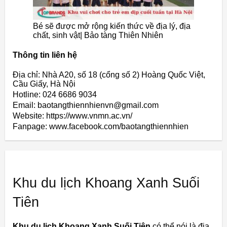
Bé sẽ được mở rộng kiến thức về địa lý, địa
chất, sinh vật| Bảo tàng Thiên Nhiên
Thông tin liên hệ
Địa chỉ: Nhà A20, số 18 (cổng số 2) Hoàng Quốc Việt,
Cầu Giấy, Hà Nội
Hotline: 024 6686 9034
Email: baotangthiennhienvn@gmail.com
Website: https://www.vnmn.ac.vn/
Fanpage: www.facebook.com/baotangthiennhien
Khu du lịch Khoang Xanh Suối
Tiên
Khu du lịch Khoang Xanh Suối Tiên
có thể nói là địa