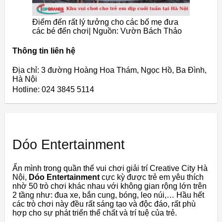
Điểm đến rất lý tưởng cho các bố mẹ đưa
các bé đến chơi| Nguồn: Vườn Bách Thảo
Thông tin liên hệ
Địa chỉ: 3 đường Hoàng Hoa Thám, Ngọc Hồ, Ba Đình,
Hà Nội
Hotline: 024 3845 5114
Dóo Entertainment
Ẩn mình trong quần thể vui chơi giải trí Creative City Hà
Nội,
Dóo Entertainment
cực kỳ được trẻ em yêu thích
nhờ 50 trò chơi khác nhau với không gian rộng lớn trên
2 tầng như: đua xe, bắn cung, bóng, leo núi,… Hầu hết
các trò chơi này đều rất sáng tạo và độc đáo, rất phù
hợp cho sự phát triển thể chất và trí tuệ của trẻ.