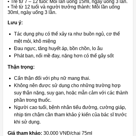
• Trẻ từ 7 – 12 tuổi: Mỗi lần uống 15ml, ngày uống 3 lần.
• Trẻ từ 12 tuổi và người trưởng thành: Mỗi lần uống
30ml, ngày uống 3 lần.
Lưu ý:
Tác dụng phụ có thể xảy ra như buồn ngủ, cơ thể
mệt mỏi, khô miệng
Đau ngực, tăng huyết áp, bồn chồn, lo âu
Phát ban, nổi mề đay, nặng hơn có thể gây sốt
Thận trọng:
Cẩn thận đối với phụ nữ mang thai.
Không nên được sử dụng cho những trường hợp
suy thận nặng, suy gan, hoặc mẫn cảm với các thành
phần trong thuốc.
Người cao tuổi, bệnh nhân tiểu đường, cường giáp,
nhịp tim chậm cần tham khảo ý kiến của bác sĩ trước
khi sử dụng.
Giá tham khảo:
30.000 VNĐ/chai 75ml