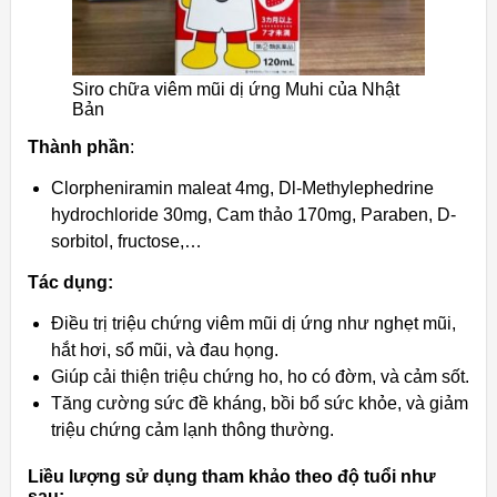
Siro chữa viêm mũi dị ứng Muhi của Nhật
Bản
Thành phần
:
Clorpheniramin maleat 4mg, Dl-Methylephedrine
hydrochloride 30mg, Cam thảo 170mg, Paraben, D-
sorbitol, fructose,…
Tác dụng:
Điều trị triệu chứng viêm mũi dị ứng như nghẹt mũi,
hắt hơi, sổ mũi, và đau họng.
Giúp cải thiện triệu chứng ho, ho có đờm, và cảm sốt.
Tăng cường sức đề kháng, bồi bổ sức khỏe, và giảm
triệu chứng cảm lạnh thông thường.
Liều lượng sử dụng tham khảo theo độ tuổi như
sau: