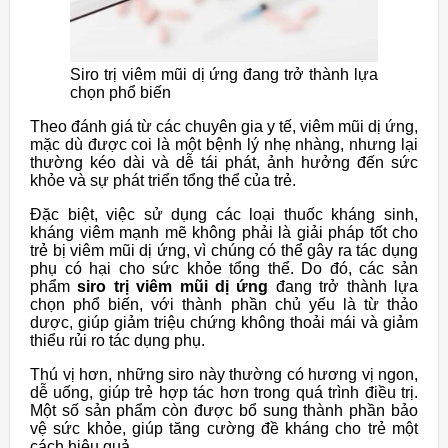
Siro trị viêm mũi dị ứng đang trở thành lựa
chọn phổ biến
Theo đánh giá từ các chuyên gia y tế, viêm mũi dị ứng,
mặc dù được coi là một bệnh lý nhẹ nhàng, nhưng lại
thường kéo dài và dễ tái phát, ảnh hưởng đến sức
khỏe và sự phát triển tổng thể của trẻ.
Đặc biệt, việc sử dụng các loại thuốc kháng sinh,
kháng viêm mạnh mẽ không phải là giải pháp tốt cho
trẻ bị viêm mũi dị ứng, vì chúng có thể gây ra tác dụng
phụ có hại cho sức khỏe tổng thể. Do đó, các sản
phẩm
siro trị viêm mũi dị ứng
đang trở thành lựa
chọn phổ biến, với thành phần chủ yếu là từ thảo
dược, giúp giảm triệu chứng không thoải mái và giảm
thiểu rủi ro tác dụng phụ.
Thú vị hơn, những siro này thường có hương vị ngon,
dễ uống, giúp trẻ hợp tác hơn trong quá trình điều trị.
Một số sản phẩm còn được bổ sung thành phần bảo
vệ sức khỏe, giúp tăng cường đề kháng cho trẻ một
cách hiệu quả.