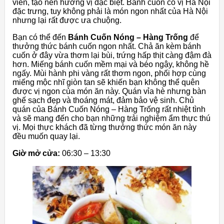
viên, tạo nên hương vị đặc biệt. Bánh cuốn có vị Hà Nội
đặc trưng, tuy không phải là món ngon nhất của Hà Nội
nhưng lại rất được ưa chuộng.
Bạn có thể đến
Bánh Cuốn Nóng – Hàng Trống
để
thưởng thức bánh cuốn ngon nhất. Chả ăn kèm bánh
cuốn ở đây vừa thơm lại bùi, trứng hấp thịt càng đậm đà
hơn. Miếng bánh cuốn mềm mại và béo ngậy, không hề
ngấy. Mùi hành phi vàng rất thơm ngon, phối hợp cùng
miếng mộc nhĩ giòn tan sẽ khiến bạn không thể quên
được vị ngon của món ăn này. Quán vỉa hè nhưng bàn
ghế sạch đẹp và thoáng mát, đảm bảo vệ sinh. Chủ
quán của Bánh Cuốn Nóng – Hàng Trống rất nhiệt tình
và sẽ mang đến cho bạn những trải nghiệm ẩm thực thú
vị. Mọi thực khách đã từng thưởng thức món ăn này
đều muốn quay lại.
Giờ mở cửa:
06:30 – 13:30