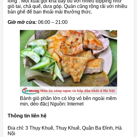
long”. Một xuất gọi khá đầy đủ với nhiều topping như
giò tai, chả quế, dưa góp. Quán cũng rộng rãi với nhiều
bàn ghế để bạn thoải mái thưởng thức.
Giờ mở cửa:
06:00 – 21:00
Bánh giò phần lớn có lớp vỏ bên ngoài mềm
mịn, dẻo đặc| Nguồn: Internet
Thông tin liên hệ
Địa chỉ: 3 Thụy Khuê, Thuỵ Khuê, Quận Ba Đình, Hà
Nội