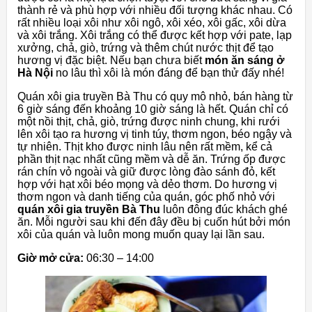
thành rẻ và phù hợp với nhiều đối tượng khác nhau. Có
rất nhiều loại xôi như xôi ngô, xôi xéo, xôi gấc, xôi dừa
và xôi trắng. Xôi trắng có thể được kết hợp với pate, lạp
xưởng, chả, giò, trứng và thêm chút nước thịt để tạo
hương vị đặc biệt. Nếu bạn chưa biết
món ăn sáng ở
Hà Nội
no lâu thì xôi là món đáng để bạn thử đấy nhé!
Quán xôi gia truyền Bà Thu có quy mô nhỏ, bán hàng từ
6 giờ sáng đến khoảng 10 giờ sáng là hết. Quán chỉ có
một nồi thịt, chả, giò, trứng được ninh chung, khi rưới
lên xôi tạo ra hương vị tinh túy, thơm ngon, béo ngậy và
tự nhiên. Thịt kho được ninh lâu nên rất mềm, kể cả
phần thịt nạc nhất cũng mềm và dễ ăn. Trứng ốp được
rán chín vỏ ngoài và giữ được lòng đào sánh đỏ, kết
hợp với hạt xôi béo mọng và dẻo thơm. Do hương vị
thơm ngon và danh tiếng của quán, góc phố nhỏ với
quán xôi gia truyền Bà Thu
luôn đông đúc khách ghé
ăn. Mỗi người sau khi đến đây đều bị cuốn hút bởi món
xôi của quán và luôn mong muốn quay lại lần sau.
Giờ mở cửa:
06:30 – 14:00