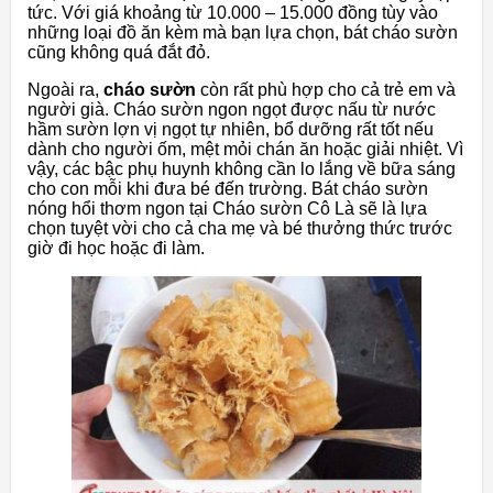
tức. Với giá khoảng từ 10.000 – 15.000 đồng tùy vào
những loại đồ ăn kèm mà bạn lựa chọn, bát cháo sườn
cũng không quá đắt đỏ.
Ngoài ra,
cháo sườn
còn rất phù hợp cho cả trẻ em và
người già. Cháo sườn ngon ngọt được nấu từ nước
hầm sườn lợn vị ngọt tự nhiên, bổ dưỡng rất tốt nếu
dành cho người ốm, mệt mỏi chán ăn hoặc giải nhiệt. Vì
vậy, các bậc phụ huynh không cần lo lắng về bữa sáng
cho con mỗi khi đưa bé đến trường. Bát cháo sườn
nóng hổi thơm ngon tại Cháo sườn Cô Là sẽ là lựa
chọn tuyệt vời cho cả cha mẹ và bé thưởng thức trước
giờ đi học hoặc đi làm.