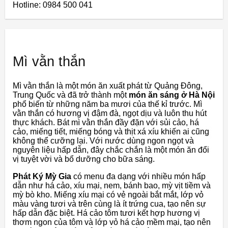
Hotline: 0984 500 041
Mì vằn thắn
Mì vằn thắn là một món ăn xuất phát từ Quảng Đông,
Trung Quốc và đã trở thành một
món ăn sáng ở Hà Nội
phổ biến từ những năm ba mươi của thế kỉ trước. Mì
vằn thắn có hương vị đậm đà, ngọt dịu và luôn thu hút
thực khách. Bát mì vằn thắn đầy đặn với sủi cảo, há
cảo, miếng tiết, miếng bóng và thịt xá xíu khiến ai cũng
không thể cưỡng lại. Với nước dùng ngon ngọt và
nguyên liệu hấp dẫn, đây chắc chắn là một món ăn đổi
vị tuyệt vời và bổ dưỡng cho bữa sáng.
Phát Ký Mỳ Gia
có menu đa dạng với nhiều món hấp
dẫn như há cảo, xíu mại, nem, bánh bao, mỳ vịt tiềm và
mỳ bò kho. Miếng xíu mại có vẻ ngoài bắt mắt, lớp vỏ
màu vàng tươi và trên cùng là ít trứng cua, tạo nên sự
hấp dẫn đặc biệt. Há cảo tôm tươi kết hợp hương vị
thơm ngon của tôm và lớp vỏ há cảo mềm mại, tạo nên