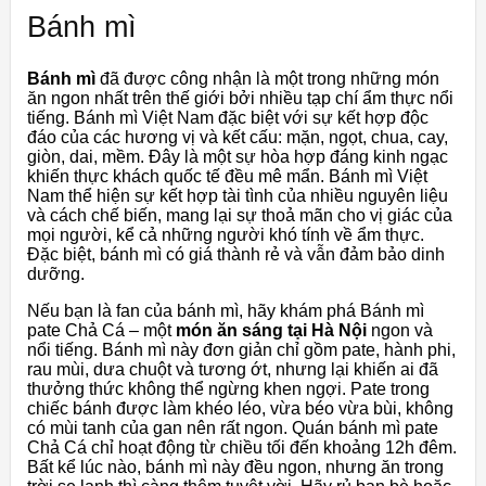
Bánh mì
Bánh mì
đã được công nhận là một trong những món
ăn ngon nhất trên thế giới bởi nhiều tạp chí ẩm thực nổi
tiếng. Bánh mì Việt Nam đặc biệt với sự kết hợp độc
đáo của các hương vị và kết cấu: mặn, ngọt, chua, cay,
giòn, dai, mềm. Đây là một sự hòa hợp đáng kinh ngạc
khiến thực khách quốc tế đều mê mẩn. Bánh mì Việt
Nam thể hiện sự kết hợp tài tình của nhiều nguyên liệu
và cách chế biến, mang lại sự thoả mãn cho vị giác của
mọi người, kể cả những người khó tính về ẩm thực.
Đặc biệt, bánh mì có giá thành rẻ và vẫn đảm bảo dinh
dưỡng.
Nếu bạn là fan của bánh mì, hãy khám phá Bánh mì
pate Chả Cá – một
món ăn sáng tại Hà Nội
ngon và
nổi tiếng. Bánh mì này đơn giản chỉ gồm pate, hành phi,
rau mùi, dưa chuột và tương ớt, nhưng lại khiến ai đã
thưởng thức không thể ngừng khen ngợi. Pate trong
chiếc bánh được làm khéo léo, vừa béo vừa bùi, không
có mùi tanh của gan nên rất ngon. Quán bánh mì pate
Chả Cá chỉ hoạt động từ chiều tối đến khoảng 12h đêm.
Bất kể lúc nào, bánh mì này đều ngon, nhưng ăn trong