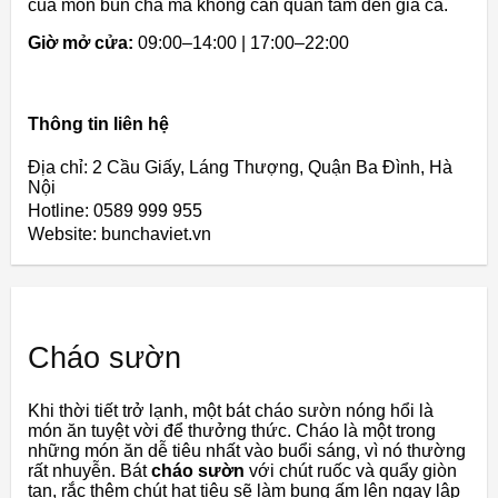
của món bún chả mà không cần quan tâm đến giá cả.
Giờ mở cửa:
09:00–14:00 | 17:00–22:00
Thông tin liên hệ
Địa chỉ: 2 Cầu Giấy, Láng Thượng, Quận Ba Đình, Hà
Nội
Hotline: 0589 999 955
Website: bunchaviet.vn
Cháo sườn
Khi thời tiết trở lạnh, một bát cháo sườn nóng hổi là
món ăn tuyệt vời để thưởng thức. Cháo là một trong
những món ăn dễ tiêu nhất vào buổi sáng, vì nó thường
rất nhuyễn. Bát
cháo sườn
với chút ruốc và quẩy giòn
tan, rắc thêm chút hạt tiêu sẽ làm bụng ấm lên ngay lập