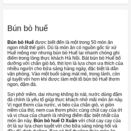
Bún bò huế
Bún bò Huế
được biết đến là một trong 50 món ăn
ngon nhất thế giới. Dù là món ăn có nguồn gốc từ xứ
Huế mộng mơ nhưng bún bò Huế lại nhanh chóng ghi
điểm trong lòng thực khách Hà Nội. Bát bún bò Huế bổ
dưỡng với chân giò bò, thịt lợn là lựa chọn ưa thích của
nhiều người cho bữa sáng hàng ngày, đặc biệt là dân
văn phòng. Vào một buổi sáng mát mẻ, trong lành, còn
gì tuyệt vời hơn khi được làm một tô bún bò Huế thơm
ngon, đậm đà.
Sợi phở mềm, dai nhưng không bị nát, nước dùng đậm
đà chính là yếu tố giúp thực khách nhớ mãi món ăn này.
Vị ngọt thơm của nước, vị béo của chân giò, vị giòn
mềm của thịt, nem cua thơm phức cùng chút cay của ớt
và vị chua của chanh là những điểm đặc biệt nhất của
món ăn này.
Bún bò huế O Xuân
với chút cay cay của
ớt là sự lựa chọn tuyệt vời cho bữa sáng nóng hổi và