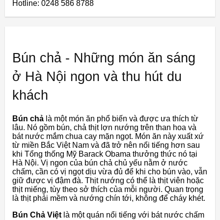
Hotline: 0248 586 8788
Bún chả - Những món ăn sáng
ở Hà Nội ngon và thu hút du
khách
Bún chả
là một món ăn phổ biến và được ưa thích từ
lâu. Nó gồm bún, chả thịt lợn nướng trên than hoa và
bát nước mắm chua cay mặn ngọt. Món ăn này xuất xứ
từ miền Bắc Việt Nam và đã trở nên nổi tiếng hơn sau
khi Tổng thống Mỹ Barack Obama thưởng thức nó tại
Hà Nội. Vị ngon của bún chả chủ yếu nằm ở nước
chấm, cần có vị ngọt dịu vừa đủ để khi cho bún vào, vẫn
giữ được vị đậm đà. Thịt nướng có thể là thịt viên hoặc
thịt miếng, tùy theo sở thích của mỗi người. Quan trọng
là thịt phải mềm và nướng chín tới, không để cháy khét.
Bún Chả Việt
là một quán nổi tiếng với bát nước chấm