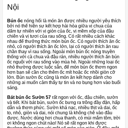
Nội
Bún ốc
nóng hổi là món ăn được nhiều người yêu thích
bởi nó thể hiện sự kết hợp hài hòa giữa vị chua của
dấm tự nhiên với vị giòn của ốc, vị mềm xốp của đậu
chiên và vị tươi của rau sống. Có rất nhiều cách khác
nhau để thưởng thức món bún ốc. Có người thích ăn ốc
nhỏ, có người thích ăn ốc lớn, lại có người thích ăn rau
chần thay vì rau sống. Ngoài món bún ốc nóng truyền
thống với cà chua và đậu rán, nhiều người thích ăn bún
ốc nguội với rau sống vào mùa hè. Ngoài những loại ốc
nhỏ thường được luộc sẵn, để món bún ốc thơm ngon
hơn bạn sẽ cần cho thêm ốc mít hoặc ốc nhồi giòn cỡ
lớn. Bún sườn ốc cũng là món ăn kết hợp dành cho
những ai muốn cảm thấy tự tin và no bụng hơn vào buổi
sáng.
Bát bún ốc Sườn 57
rất ngon với ốc, đậu chiên, sườn
và tiết. Khi bát bún, sườn ốc bưng ra trông đầy đặn, hấp
dẫn và thơm phức. Sườn khá nạc, nhiều thịt và dai, ốc
to, nhỏ, giòn và dai, nói chung là không chê vào đâu
được. Nước dùng hơi chua thanh, có mùi mắm tôm, trời
ơi không ngon chút nào! Nó sẽ rất ngon khi được