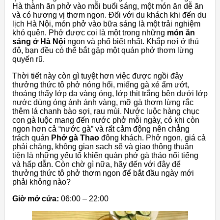
Hà thành ăn phở vào mỗi buổi sáng, một món ăn dễ ăn
và có hương vị thơm ngon. Đối với du khách khi đến du
lịch Hà Nội, món phở vào bữa sáng là một trải nghiệm
khó quên. Phở được coi là một trong những
món ăn
sáng ở Hà Nội
ngon và phổ biết nhất. Khắp nơi ở thủ
đô, bạn đều có thể bắt gặp một quán phở thơm lừng
quyến rũ.
Thời tiết này còn gì tuyệt hơn việc được ngồi đây
thưởng thức tô phở nóng hổi, ​​miếng gà xé ẩm ướt,
thoáng thấy lớp da vàng óng, lớp thịt trắng bên dưới lớp
nước dùng óng ánh ánh vàng, mỡ gà thơm lừng rắc
thêm lá chanh bào sợi, rau mùi. Nước luộc hàng chục
con gà luộc mang đến nước phở mỗi ngày, có khi còn
ngon hơn cả “nước gà” và rất cảm động nên chẳng
trách quán
Phở gà Thao
đông khách. Phở ngon, giá cả
phải chăng, không gian sạch sẽ và giao thông thuận
tiện là những yếu tố khiến quán phở gà thảo nổi tiếng
và hấp dẫn. Còn chờ gì nữa, hãy đến với đây để
thưởng thức tô phở thơm ngon để bắt đầu ngày mới
phải không nào?
Giờ mở cửa:
06:00 – 22:00