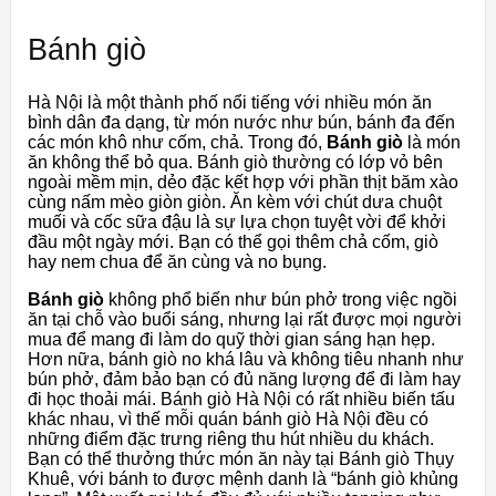
Bánh giò
Hà Nội là một thành phố nổi tiếng với nhiều món ăn
bình dân đa dạng, từ món nước như bún, bánh đa đến
các món khô như cốm, chả. Trong đó,
Bánh giò
là món
ăn không thể bỏ qua. Bánh giò thường có lớp vỏ bên
ngoài mềm mịn, dẻo đặc kết hợp với phần thịt băm xào
cùng nấm mèo giòn giòn. Ăn kèm với chút dưa chuột
muối và cốc sữa đậu là sự lựa chọn tuyệt vời để khởi
đầu một ngày mới. Bạn có thể gọi thêm chả cốm, giò
hay nem chua để ăn cùng và no bụng.
Bánh giò
không phổ biến như bún phở trong việc ngồi
ăn tại chỗ vào buổi sáng, nhưng lại rất được mọi người
mua để mang đi làm do quỹ thời gian sáng hạn hẹp.
Hơn nữa, bánh giò no khá lâu và không tiêu nhanh như
bún phở, đảm bảo bạn có đủ năng lượng để đi làm hay
đi học thoải mái. Bánh giò Hà Nội có rất nhiều biến tấu
khác nhau, vì thế mỗi quán bánh giò Hà Nội đều có
những điểm đặc trưng riêng thu hút nhiều du khách.
Bạn có thể thưởng thức món ăn này tại Bánh giò Thụy
Khuê, với bánh to được mệnh danh là “bánh giò khủng