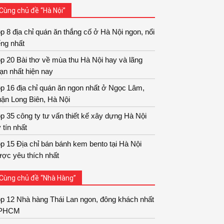
Cùng chủ đề “Hà Nội”
p 8 địa chỉ quán ăn thắng cố ở Hà Nội ngon, nổi
ếng nhất
p 20 Bài thơ về mùa thu Hà Nội hay và lãng
ạn nhất hiện nay
p 16 địa chỉ quán ăn ngon nhất ở Ngọc Lâm,
ận Long Biên, Hà Nội
p 35 công ty tư vấn thiết kế xây dựng Hà Nội
 tín nhất
p 15 Địa chỉ bán bánh kem bento tại Hà Nội
ợc yêu thích nhất
Cùng chủ đề “Nhà Hàng”
p 12 Nhà hàng Thái Lan ngon, đông khách nhất
PHCM