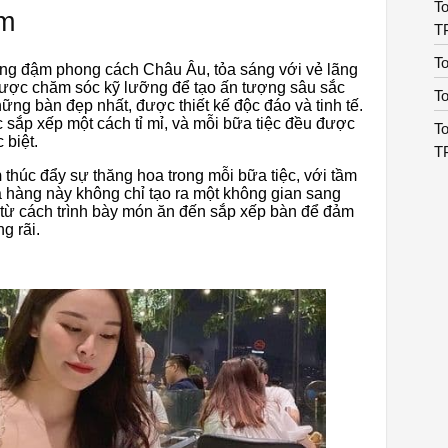
To
àm
T
T
g đậm phong cách Châu Âu, tỏa sáng với vẻ lãng
t được chăm sóc kỹ lưỡng để tạo ấn tượng sâu sắc
T
ững bàn đẹp nhất, được thiết kế độc đáo và tinh tế.
sắp xếp một cách tỉ mỉ, và mỗi bữa tiệc đều được
To
 biệt.
T
m
thúc đẩy sự thăng hoa trong mỗi bữa tiệc, với tầm
hà hàng này không chỉ tạo ra một không gian sang
, từ cách trình bày món ăn đến sắp xếp bàn để đảm
g rãi.