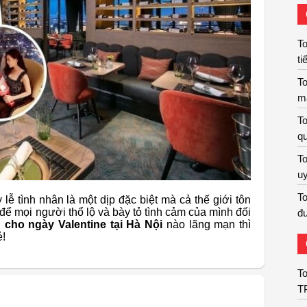
To
ti
To
m
To
qu
To
uy
To
lễ tình nhân là một dịp đặc biệt mà cả thế giới tôn
 để mọi người thổ lộ và bày tỏ tình cảm của mình đối
đư
 cho ngày Valentine tại Hà Nội
nào lãng mạn thì
é!
To
T