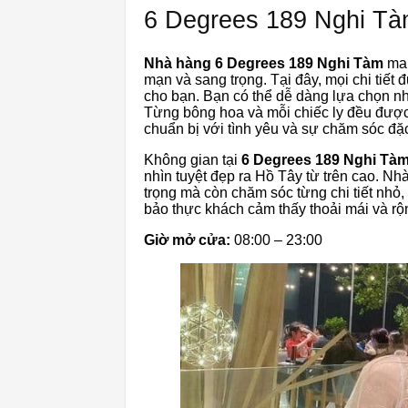
6 Degrees 189 Nghi T
Nhà hàng 6 Degrees 189 Nghi Tàm
man
mạn và sang trọng. Tại đây, mọi chi tiế
cho bạn. Bạn có thể dễ dàng lựa chọn nh
Từng bông hoa và mỗi chiếc ly đều được 
chuẩn bị với tình yêu và sự chăm sóc đặc
Không gian tại
6 Degrees 189 Nghi Tà
nhìn tuyệt đẹp ra Hồ Tây từ trên cao. N
trọng mà còn chăm sóc từng chi tiết nhỏ
bảo thực khách cảm thấy thoải mái và rộn
Giờ mở cửa:
08:00 – 23:00