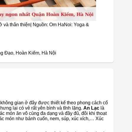
 mở và thân thiện| Nguồn: Om HaNoi: Yoga &
ưng Đạo, Hoàn Kiếm, Hà Nội
không gian ở đây được thiết kế theo phong cách cổ
hưng lại có vẻ rất yên bình và tĩnh lặng.
An Lạc
là
ác món ăn vô cùng đa dạng và đầy đủ, đôi khi thoạt
 các món như bánh cuốn, nem, súp, xúc xích,… Xúc