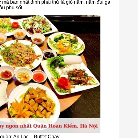
c
mà bạn nhất định phải thử là giò nấm, nấm đùi gà
đậu phụ sốt…
guồn: An Lạc – Buffet Chay