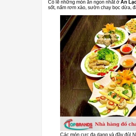
Có lẽ những món ăn ngon nhất ở
An Lạ
sốt, nấm rơm xào, sườn chay bọc dừa, 
Các món cực đa dạng và đầy đủ| N