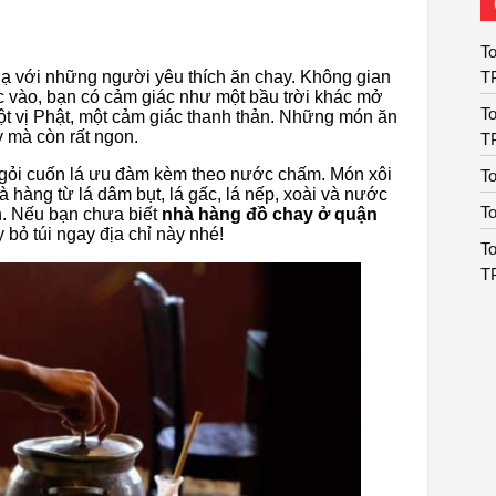
To
ạ với những người yêu thích ăn chay. Không gian
T
ước vào, bạn có cảm giác như một bầu trời khác mở
To
t vị Phật, một cảm giác thanh thản. Những món ăn
y mà còn rất ngon.
T
n gỏi cuốn lá ưu đàm kèm theo nước chấm. Món xôi
T
 hàng từ lá dâm bụt, lá gấc, lá nếp, xoài và nước
T
h. Nếu bạn chưa biết
nhà hàng đồ chay ở quận
bỏ túi ngay địa chỉ này nhé!
To
T