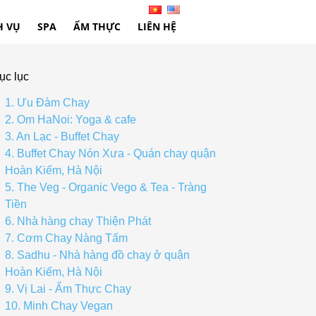
H VỤ
SPA
ẨM THỰC
LIÊN HỆ
ục lục
1. Ưu Đàm Chay
2. Om HaNoi: Yoga & cafe
3. An Lạc - Buffet Chay
4. Buffet Chay Nón Xưa - Quán chay quận
Hoàn Kiếm, Hà Nội
5. The Veg - Organic Vego & Tea - Tràng
Tiền
6. Nhà hàng chay Thiện Phát
7. Cơm Chay Nàng Tấm
8. Sadhu - Nhà hàng đồ chay ở quận
Hoàn Kiếm, Hà Nội
9. Vị Lai - Ẩm Thực Chay
10. Minh Chay Vegan