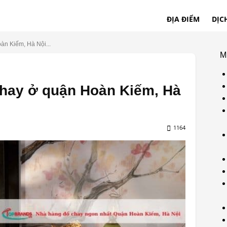
ĐỊA ĐIỂM
DỊC
àn Kiếm, Hà Nội...
M
chay ở quận Hoàn Kiếm, Hà
1164