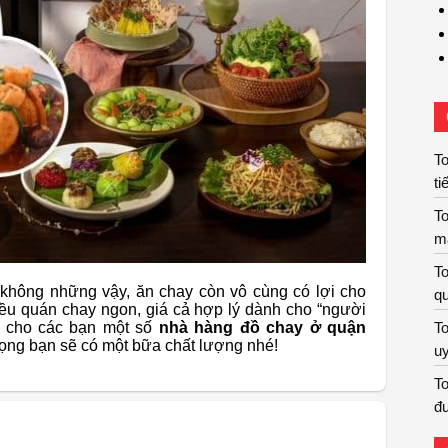
To
ti
To
m
To
 không những vậy, ăn chay còn vô cùng có lợi cho
qu
ều quán chay ngon, giá cả hợp lý dành cho “người
ẻ cho các bạn một số
nhà hàng đồ chay ở quận
To
vọng bạn sẽ có một bữa chất lượng nhé!
uy
To
đư