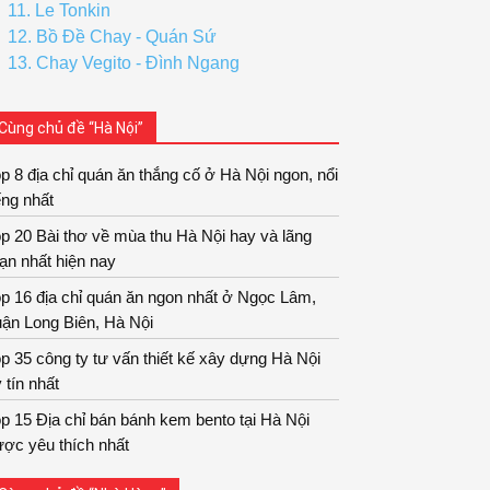
11. Le Tonkin
12. Bồ Đề Chay - Quán Sứ
13. Chay Vegito - Đình Ngang
Cùng chủ đề “Hà Nội”
p 8 địa chỉ quán ăn thắng cố ở Hà Nội ngon, nổi
ếng nhất
p 20 Bài thơ về mùa thu Hà Nội hay và lãng
ạn nhất hiện nay
p 16 địa chỉ quán ăn ngon nhất ở Ngọc Lâm,
ận Long Biên, Hà Nội
p 35 công ty tư vấn thiết kế xây dựng Hà Nội
 tín nhất
p 15 Địa chỉ bán bánh kem bento tại Hà Nội
ợc yêu thích nhất