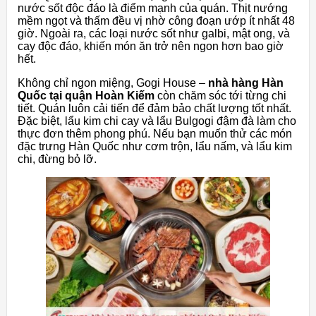
nước sốt độc đáo là điểm mạnh của quán. Thịt nướng
mềm ngọt và thấm đều vị nhờ công đoạn ướp ít nhất 48
giờ. Ngoài ra, các loại nước sốt như galbi, mật ong, và
cay độc đáo, khiến món ăn trở nên ngon hơn bao giờ
hết.
Không chỉ ngon miệng, Gogi House –
nhà hàng Hàn
Quốc tại quận Hoàn Kiếm
còn chăm sóc tới từng chi
tiết. Quán luôn cải tiến để đảm bảo chất lượng tốt nhất.
Đặc biệt, lẩu kim chi cay và lẩu Bulgogi đậm đà làm cho
thực đơn thêm phong phú. Nếu bạn muốn thử các món
đặc trưng Hàn Quốc như cơm trộn, lẩu nấm, và lẩu kim
chi, đừng bỏ lỡ.