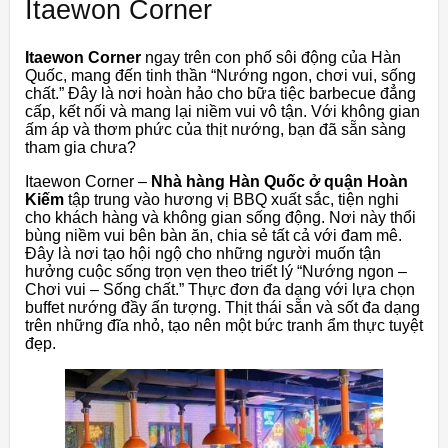
Itaewon Corner
Itaewon Corner
ngay trên con phố sôi động của Hàn
Quốc, mang đến tinh thần “Nướng ngon, chơi vui, sống
chất.” Đây là nơi hoàn hảo cho bữa tiệc barbecue đẳng
cấp, kết nối và mang lại niềm vui vô tận. Với không gian
ấm áp và thơm phức của thịt nướng, bạn đã sẵn sàng
tham gia chưa?
Itaewon Corner –
Nhà hàng Hàn Quốc ở quận Hoàn
Kiếm
tập trung vào hương vị BBQ xuất sắc, tiện nghi
cho khách hàng và không gian sống động. Nơi này thổi
bùng niềm vui bên bàn ăn, chia sẻ tất cả với đam mê.
Đây là nơi tạo hội ngộ cho những người muốn tận
hưởng cuộc sống trọn vẹn theo triết lý “Nướng ngon –
Chơi vui – Sống chất.” Thực đơn đa dạng với lựa chọn
buffet nướng đầy ấn tượng. Thịt thái sẵn và sốt đa dạng
trên những đĩa nhỏ, tạo nên một bức tranh ẩm thực tuyệt
đẹp.