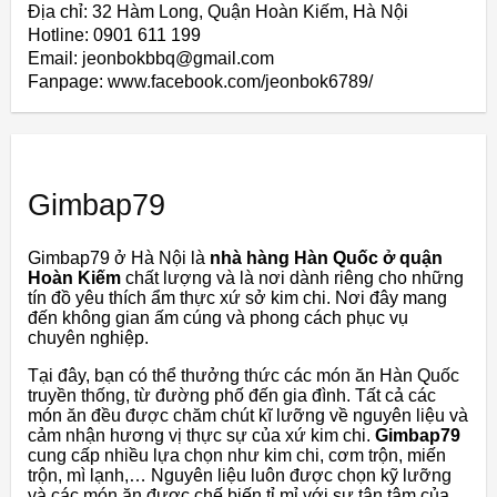
Địa chỉ: 32 Hàm Long, Quận Hoàn Kiếm, Hà Nội
Hotline: 0901 611 199
Email: jeonbokbbq@gmail.com
Fanpage: www.facebook.com/jeonbok6789/
Gimbap79
Gimbap79 ở Hà Nội là
nhà hàng Hàn Quốc ở quận
Hoàn Kiếm
chất lượng và là nơi dành riêng cho những
tín đồ yêu thích ẩm thực xứ sở kim chi. Nơi đây mang
đến không gian ấm cúng và phong cách phục vụ
chuyên nghiệp.
Tại đây, bạn có thể thưởng thức các món ăn Hàn Quốc
truyền thống, từ đường phố đến gia đình. Tất cả các
món ăn đều được chăm chút kĩ lưỡng về nguyên liệu và
cảm nhận hương vị thực sự của xứ kim chi.
Gimbap79
cung cấp nhiều lựa chọn như kim chi, cơm trộn, miến
trộn, mì lạnh,… Nguyên liệu luôn được chọn kỹ lưỡng
và các món ăn được chế biến tỉ mỉ với sự tận tâm của