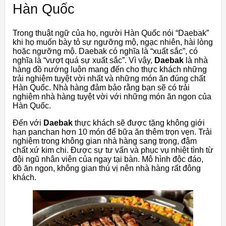
Hàn Quốc
Trong thuật ngữ của họ, người Hàn Quốc nói “Daebak”
khi họ muốn bày tỏ sự ngưỡng mộ, ngạc nhiên, hài lòng
hoặc ngưỡng mộ. Daebak có nghĩa là “xuất sắc”, có
nghĩa là “vượt quá sự xuất sắc”. Vì vậy,
Daebak
là nhà
hàng đồ nướng luôn mang đến cho thực khách những
trải nghiệm tuyệt vời nhất và những món ăn đúng chất
Hàn Quốc. Nhà hàng đảm bảo rằng bạn sẽ có trải
nghiệm nhà hàng tuyệt vời với những món ăn ngon của
Hàn Quốc.
Đến với
Daebak
thực khách sẽ được tặng không giới
hạn panchan hơn 10 món để bữa ăn thêm trọn vẹn. Trải
nghiệm trong không gian nhà hàng sang trọng, đậm
chất xứ kim chi. Được sự tư vấn và phục vụ nhiệt tình từ
đội ngũ nhân viên của ngay tại bàn. Mô hình độc đáo,
đồ ăn ngon, không gian thú vị nên nhà hàng rất đông
khách.