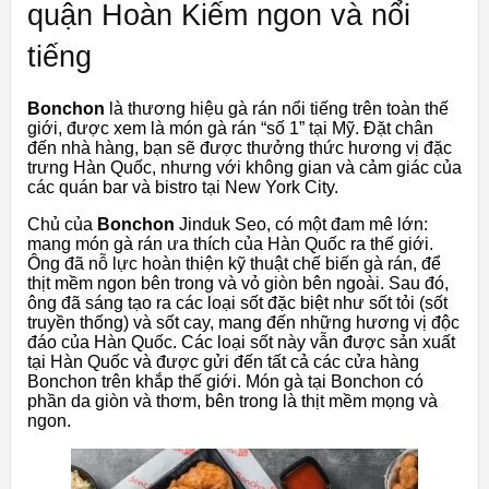
quận Hoàn Kiếm ngon và nổi
tiếng
Bonchon
là thương hiệu gà rán nổi tiếng trên toàn thế
giới, được xem là món gà rán “số 1” tại Mỹ. Đặt chân
đến nhà hàng, bạn sẽ được thưởng thức hương vị đặc
trưng Hàn Quốc, nhưng với không gian và cảm giác của
các quán bar và bistro tại New York City.
Chủ của
Bonchon
Jinduk Seo, có một đam mê lớn:
mang món gà rán ưa thích của Hàn Quốc ra thế giới.
Ông đã nỗ lực hoàn thiện kỹ thuật chế biến gà rán, để
thịt mềm ngon bên trong và vỏ giòn bên ngoài. Sau đó,
ông đã sáng tạo ra các loại sốt đặc biệt như sốt tỏi (sốt
truyền thống) và sốt cay, mang đến những hương vị độc
đáo của Hàn Quốc. Các loại sốt này vẫn được sản xuất
tại Hàn Quốc và được gửi đến tất cả các cửa hàng
Bonchon trên khắp thế giới. Món gà tại Bonchon có
phần da giòn và thơm, bên trong là thịt mềm mọng và
ngon.