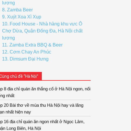
lượng
8. Zamba Beer
9. Xuýt Xoa Xì Xụp
10. Food House - Nhà hàng khu vực Ô
Chợ Dừa, Quận Đống Đa, Hà Nội chất
lượng
11. Zamba Extra BBQ & Beer
12. Cơm Chay An Phúc
13. Dimsum Đại Hưng
Cùng chủ đề “Hà Nội”
p 8 địa chỉ quán ăn thắng cố ở Hà Nội ngon, nổi
ếng nhất
p 20 Bài thơ về mùa thu Hà Nội hay và lãng
ạn nhất hiện nay
p 16 địa chỉ quán ăn ngon nhất ở Ngọc Lâm,
ận Long Biên, Hà Nội