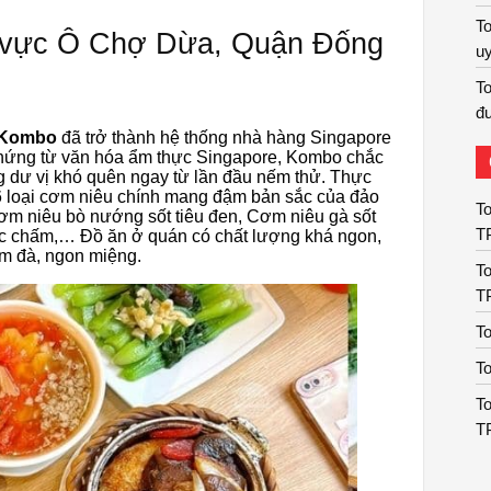
To
 vực Ô Chợ Dừa, Quận Đống
uy
To
đư
Kombo
đã trở thành hệ thống nhà hàng Singapore
 hứng từ văn hóa ẩm thực Singapore, Kombo chắc
 dư vị khó quên ngay từ lần đầu nếm thử. Thực
6 loại cơm niêu chính mang đậm bản sắc của đảo
To
m niêu bò nướng sốt tiêu đen, Cơm niêu gà sốt
T
c chấm,… Đồ ăn ở quán có chất lượng khá ngon,
m đà, ngon miệng.
To
T
T
T
To
T