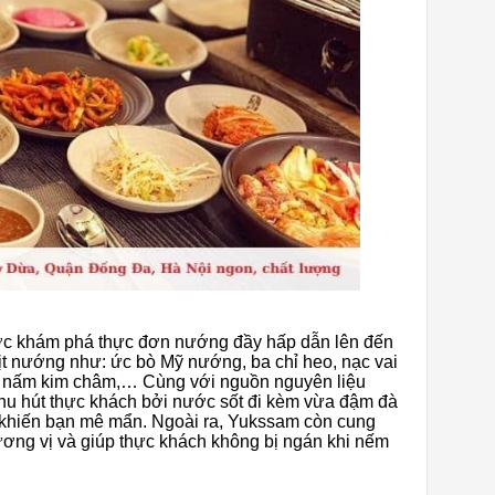
ợc khám phá thực đơn nướng đầy hấp dẫn lên đến
hịt nướng như: ức bò Mỹ nướng, ba chỉ heo, nạc vai
n nấm kim châm,… Cùng với nguồn nguyên liệu
u hút thực khách bởi nước sốt đi kèm vừa đậm đà
khiến bạn mê mẩn. Ngoài ra, Yukssam còn cung
ương vị và giúp thực khách không bị ngán khi nếm