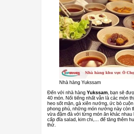
Nhà hàng Yukssam
Đến với nhà hàng
Yukssam
, bạn sẽ đư
40 món. Nổi tiếng nhất vẫn là các món t
heo sốt mặn, gà xiên nướng, ức bò cuộ
phong phú, những món nướng này còn th
vừa đậm đà với từng món ăn khác nhau 
cấp đĩa salad, kim chi,… để tăng thêm h
thử.