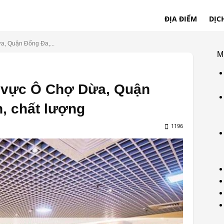
ĐỊA ĐIỂM
DỊC
a, Quận Đống Đa,...
M
 vực Ô Chợ Dừa, Quận
, chất lượng
1196