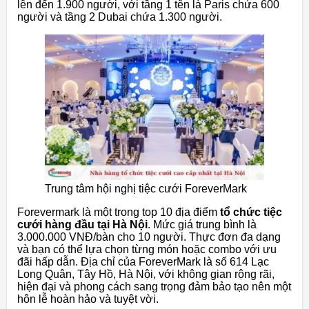
lên đến 1.900 người, với tầng 1 tên là Paris chứa 600
người và tầng 2 Dubai chứa 1.300 người.
Trung tâm hội nghị tiệc cưới ForeverMark
Forevermark là một trong top 10 địa điểm
tổ chức tiệc
cưới hàng đầu tại Hà Nội
. Mức giá trung bình là
3.000.000 VNĐ/bàn cho 10 người. Thực đơn đa dạng
và bạn có thể lựa chọn từng món hoặc combo với ưu
đãi hấp dẫn. Địa chỉ của ForeverMark là số 614 Lạc
Long Quân, Tây Hồ, Hà Nội, với không gian rộng rãi,
hiện đại và phong cách sang trọng đảm bảo tạo nên một
hôn lễ hoàn hảo và tuyệt vời.