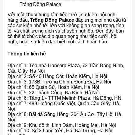
Trống Đồng Palace
Với một chuỗi trung tâm tiệc cưới, sự kiện, hội nghị
hàng đầu,
Trống Đồng Palace
đáp ứng mọi nhu cầu từ
các sự kiện nhỏ tới lớn với không gian sang trọng, tính
tế, và chất lượng dịch vụ chuyên nghiệp. Đến đây, bạn
có thể tổ chức các dịp quan trọng như tiệc cưới, hội
nghị, hoặc sự kiện đặc biệt một cách hoàn hảo.
Thông tin liên hệ
Địa chỉ 1: Tòa nhà Hancorp Plaza, 72 Trần Đăng Ninh,
Cầu Giấy, Hà Nội
Địa chỉ 2: Số 40 Hàng Cót, Hoàn Kiếm, Hà Nội
Địa chỉ 3: 173B Trường Chinh, Đống Đa, Hà Nội
Địa chỉ 4: 65 Quán Sứ, Hoàn Kiếm, Hà Nội
Địa chỉ 5: 22 Thành Công, Ba Đình, Hà Nội
Địa chỉ 6: Tầng 1 - TTTM Melinh Plaza, Hà Đông, HN
Địa chỉ 7: 489 Hoàng Quốc Việt, Quận Cầu Giấy, Hà
Nội
Địa chỉ 8: Bãi đá Sông Hồng, 264 Âu Cơ, Tây Hồ, Hà
Nội
Địa chỉ 9: Khu đô thị Linh Đàm, Hoàng Mai, Hà Nội
Địa chỉ 10: Số 2 Lãng Yên, Hai Bà Trưng, Hà Nội