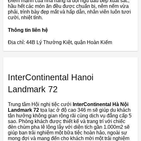
Điểm mạnh của nhà hàng là đội ngũ đầu bếp xuất sắc,
hầu hết các món ăn đều được chuẩn bị, nêm nếm vừa
phải, trình bày đẹp mắt và hấp dẫn, nhân viên luôn tươi
cười, nhiệt tình.
Thông tin liên hệ
Địa chỉ: 44B Lý Thường Kiệt, quận Hoàn Kiếm
InterContinental Hanoi
Landmark 72
Trung tâm Hội nghị tiệc cưới
InterContinental Hà Nội
Landmark 72
tọa lạc ở độ cao 346 m sẽ giúp du khách
tận hưởng không gian rộng rãi cùng dịch vụ đẳng cấp 5
sao. Phòng khách được thiết kế và trang trí với chiếc
đèn chùm pha lê lộng lẫy với diện tích gần 1.000m2 sẽ
giúp bạn trải nghiệm một bữa tiệc hoàn hảo, ngoài sự
mong đợi và mang đến cho khách mời một trải nghiệm