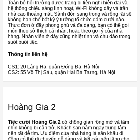
Toàn bộ hội trường được trang bị tiện nghi hiện đại và
hệ thống chiếu sáng linh hoạt, Wi-Fi không dây và trần
nhà cao thoáng mát. Sảnh đón sang trọng và rộng rãi sẽ
không hạn chế bất kỳ ý tưởng tổ chức đám cưới nào.
Thực đơn ở đây phong phú và đa dạng, bạn có thể gọi
món theo sở thích cá nhân, hoặc theo gợi ý của nhà
hàng. Nhân viên ở đây cũng nhiệt tình và chu đáo trong
suốt buổi tiệc.
Thông tin liên hệ
CS1: 20 Láng Hạ, quận Đống Đa, Hà Nội
CS2: 55 Võ Thị Sáu, quận Hai Bà Trưng, Hà Nội
Hoàng Gia 2
Tiệc cưới Hoàng Gia 2
có không gian rộng mở và tầm
nhìn không bị cản trở. Khách sạn nằm ngay trung tâm
nên rất dễ tìm. Ưu điểm của nhà hàng là sân khấu di
động có thể di chuyển dễ dàng và kết cấu xếp tầng cho