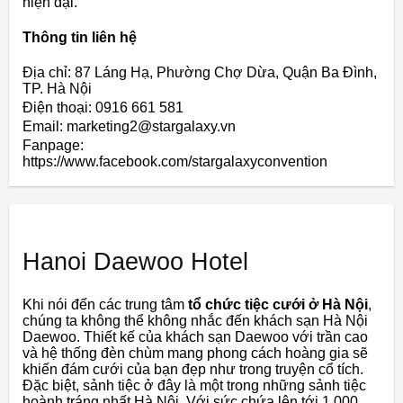
hiện đại.
Thông tin liên hệ
Địa chỉ: 87 Láng Hạ, Phường Chợ Dừa, Quận Ba Đình,
TP. Hà Nội
Điện thoại: 0916 661 581
Email: marketing2@stargalaxy.vn
Fanpage:
https://www.facebook.com/stargalaxyconvention
Hanoi Daewoo Hotel
Khi nói đến các trung tâm
tổ chức tiệc cưới ở Hà Nội
,
chúng ta không thể không nhắc đến khách sạn Hà Nội
Daewoo. Thiết kế của khách sạn Daewoo với trần cao
và hệ thống đèn chùm mang phong cách hoàng gia sẽ
khiến đám cưới của bạn đẹp như trong truyện cổ tích.
Đặc biệt, sảnh tiệc ở đây là một trong những sảnh tiệc
hoành tráng nhất Hà Nội. Với sức chứa lên tới 1.000