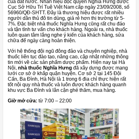
của đất nước. Nhãn hiệu độc quyền Nghĩa Hưng được
Cục Sở Hữu Trí Tuệ Việt Nam cấp ngày 23/09/2008, số
56960/QĐ-SHTT. Đây là thương hiệu được rất nhiều
người dân thủ đô tin dùng, giá rẻ hơn thị trường từ 5-
7%. Đặc biệt nhà thuốc Nghĩa Hưng cũng rất chu đáo
và tận tình tư vấn cho khách hàng. Ngoài ra, nhà thuốc
luôn quan tâm lắng nghe ý kiến ​​của khách hàng, sửa
chữa để ngày càng hoàn thiện.
Với hệ thống đội ngũ đông đảo và chuyên nghiệp, nhà
thuốc liên tục đào tạo, nâng cao, cập nhật những thông
tin mới về các sản phẩm dược phẩm. Hiện nay tại Hà
Nội,
nhà thuốc Nghĩa Hưng
đã xây dựng được mạng
lưới cơ sở ở khắp quận huyện. Cơ sở 2 tại 145 Đội
Cấn, Ba Đình, Hà Nội là 1 trong 6 đia chỉ thực hiện rất
tốt nội quy nhà thuốc và luôn được khách hàng quanh
khu vực Ba Đình và lân cận ghé thăm, mua hàng.
Giờ mở cửa:
từ 7:00 – 22:00