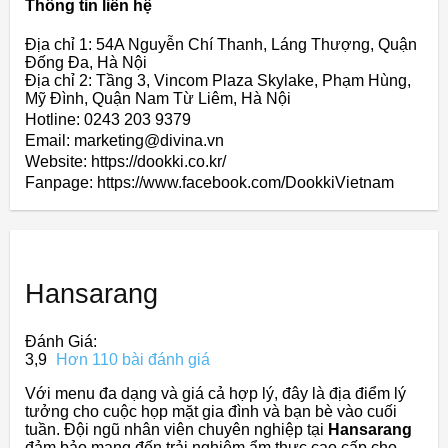
Thông tin liên hệ
Địa chỉ 1: 54A Nguyễn Chí Thanh, Láng Thượng, Quận
Đống Đa, Hà Nội
Địa chỉ 2: Tầng 3, Vincom Plaza Skylake, Phạm Hùng,
Mỹ Đình, Quận Nam Từ Liêm, Hà Nội
Hotline: 0243 203 9379
Email: marketing@divina.vn
Website: https://dookki.co.kr/
Fanpage: https://www.facebook.com/DookkiVietnam
Hansarang
Đánh Giá:
3,9
Hơn 110 bài đánh giá
Với menu đa dạng và giá cả hợp lý, đây là địa điểm lý
tưởng cho cuộc họp mặt gia đình và bạn bè vào cuối
tuần. Đội ngũ nhân viên chuyên nghiệp tại
Hansarang
đảm bảo mang đến trải nghiệm ẩm thực cao cấp cho