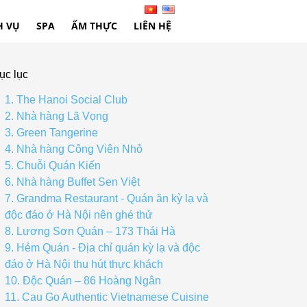
H VỤ
SPA
ẨM THỰC
LIÊN HỆ
ục lục
1. The Hanoi Social Club
2. Nhà hàng Lã Vọng
3. Green Tangerine
4. Nhà hàng Công Viên Nhỏ
5. Chuỗi Quán Kiến
6. Nhà hàng Buffet Sen Việt
7. Grandma Restaurant - Quán ăn kỳ lạ và
độc đáo ở Hà Nội nên ghé thử
8. Lương Sơn Quán – 173 Thái Hà
9. Hẻm Quán - Địa chỉ quán kỳ lạ và độc
đáo ở Hà Nội thu hút thực khách
10. Độc Quán – 86 Hoàng Ngân
11. Cau Go Authentic Vietnamese Cuisine