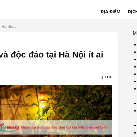
ĐỊA ĐIỂM
DỊC
 Hà Nội...
M
à độc đáo tại Hà Nội ít ai
1116