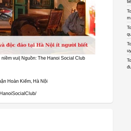
ti
To
m
To
qu
To
uy
 niềm vui| Nguồn: The Hanoi Social Club
To
đư
quận Hoàn Kiếm, Hà Nội
HanoiSocialClub/