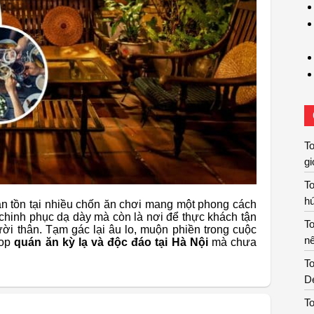
T
gi
T
hú
vẫn tồn tại nhiều chốn ăn chơi mang một phong cách
m chinh phục dạ dày mà còn là nơi để thực khách tận
T
ời thân. Tạm gác lại âu lo, muộn phiền trong cuộc
nê
top
quán ăn kỳ lạ và độc đáo tại Hà Nội
mà chưa
To
De
To