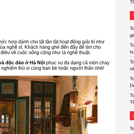
T
T
gi
ức hợp dành cho tất tần tật hoạt động giải trí như
T
của nghệ sĩ. Khách hàng ghé đến đây để tìm cho
hú
điều về cuộc sống cũng như là nghệ thuật.
T
và độc đáo ở Hà Nội
phục vụ đa dạng cả món chay
i nghiệm thú vị cùng bạn bè hoặc người thân nhé!
nê
To
De
To
T
To