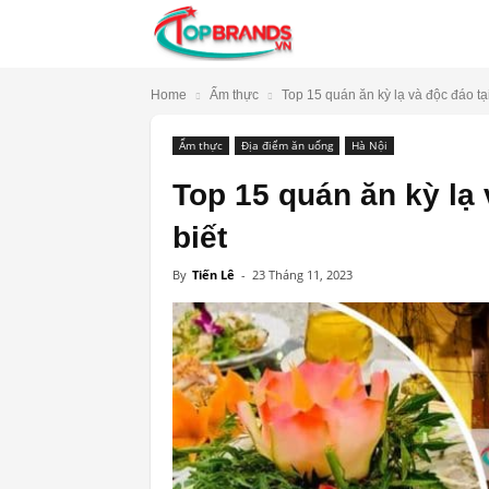
TopBrands.vn
Home
Ẩm thực
Top 15 quán ăn kỳ lạ và độc đáo tại
Ẩm thực
Địa điểm ăn uống
Hà Nội
Top 15 quán ăn kỳ lạ v
biết
By
Tiến Lê
-
23 Tháng 11, 2023