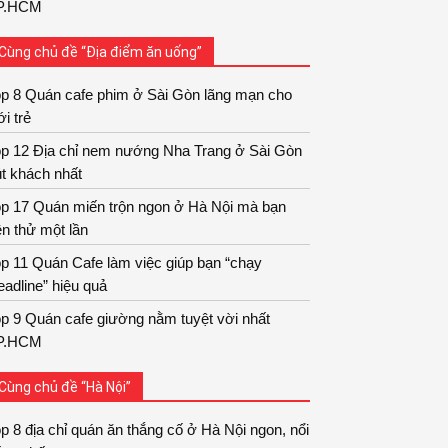
P.HCM
Cùng chủ đề “Địa điểm ăn uống”
op 8 Quán cafe phim ở Sài Gòn lãng mạn cho
ới trẻ
op 12 Địa chỉ nem nướng Nha Trang ở Sài Gòn
t khách nhất
op 17 Quán miến trộn ngon ở Hà Nội mà bạn
n thử một lần
p 11 Quán Cafe làm việc giúp bạn “chạy
adline” hiệu quả
p 9 Quán cafe giường nằm tuyệt vời nhất
P.HCM
Cùng chủ đề “Hà Nội”
p 8 địa chỉ quán ăn thắng cố ở Hà Nội ngon, nổi