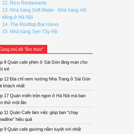
12. Rico Restaurants
13. Nhà hàng Soft Water - Nhà hàng nổi
tiếng ở Hà Nội
14. The Rooftop Bar Hanoi
15. Nhà hàng Sen Tây Hồ
Cùng chủ đề “Ẩm thực”
op 8 Quán cafe phim ở Sài Gòn lãng mạn cho
ới trẻ
op 12 Địa chỉ nem nướng Nha Trang ở Sài Gòn
t khách nhất
op 17 Quán miến trộn ngon ở Hà Nội mà bạn
n thử một lần
p 11 Quán Cafe làm việc giúp bạn “chạy
adline” hiệu quả
p 9 Quán cafe giường nằm tuyệt vời nhất