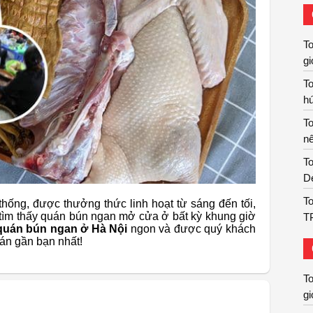
T
gi
T
hú
T
nê
To
De
To
hống, được thưởng thức linh hoạt từ sáng đến tối,
 tìm thấy quán bún ngan mở cửa ở bất kỳ khung giờ
T
uán bún ngan ở Hà Nội
ngon và được quý khách
án gần bạn nhất!
T
gi