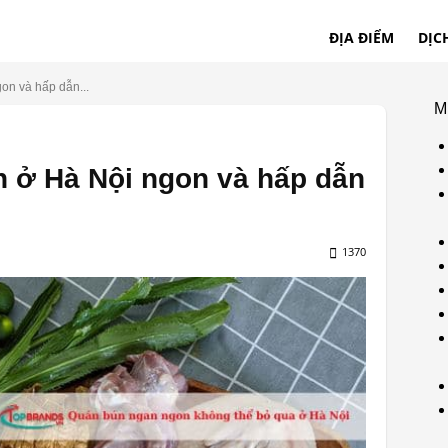
ĐỊA ĐIỂM
DỊC
on và hấp dẫn...
M
n ở Hà Nội ngon và hấp dẫn
1370