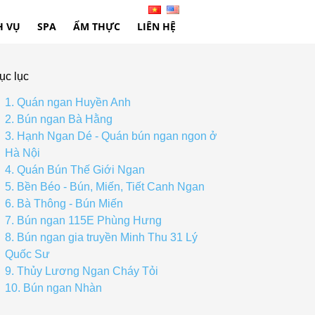
H VỤ
SPA
ẨM THỰC
LIÊN HỆ
ục lục
1. Quán ngan Huyền Anh
2. Bún ngan Bà Hằng
3. Hạnh Ngan Dé - Quán bún ngan ngon ở
Hà Nội
4. Quán Bún Thế Giới Ngan
5. Bền Béo - Bún, Miến, Tiết Canh Ngan
6. Bà Thông - Bún Miến
7. Bún ngan 115E Phùng Hưng
8. Bún ngan gia truyền Minh Thu 31 Lý
Quốc Sư
9. Thủy Lương Ngan Cháy Tỏi
10. Bún ngan Nhàn