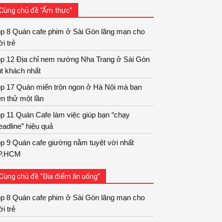
Cùng chủ đề “Ẩm thực”
op 8 Quán cafe phim ở Sài Gòn lãng mạn cho
ới trẻ
op 12 Địa chỉ nem nướng Nha Trang ở Sài Gòn
t khách nhất
op 17 Quán miến trộn ngon ở Hà Nội mà bạn
n thử một lần
p 11 Quán Cafe làm việc giúp bạn “chạy
adline” hiệu quả
p 9 Quán cafe giường nằm tuyệt vời nhất
P.HCM
Cùng chủ đề “Địa điểm ăn uống”
op 8 Quán cafe phim ở Sài Gòn lãng mạn cho
ới trẻ