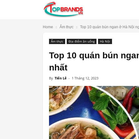
TopBrands.vn
Home
Ẩm thực
Top 10 quán bún ngan ở Hà Nội ng
Ẩm thực
Địa điểm ăn uống
Hà Nội
Top 10 quán bún nga
nhất
By
Tiến Lê
-
1 Tháng 12, 2023