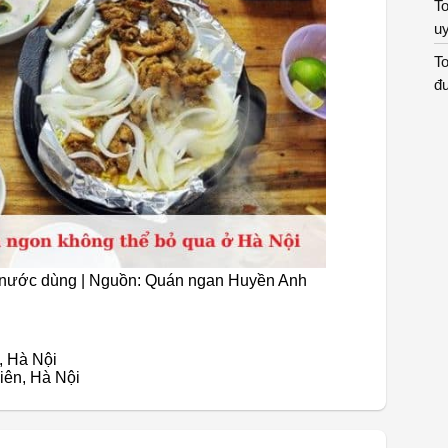
To
uy
To
đư
g nước dùng | Nguồn: Quán ngan Huyền Anh
, Hà Nội
iên, Hà Nội