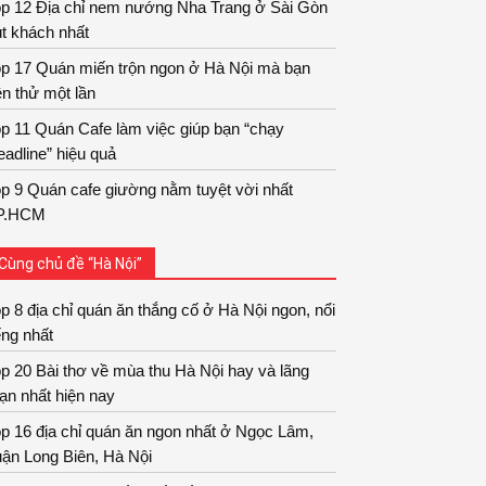
op 12 Địa chỉ nem nướng Nha Trang ở Sài Gòn
t khách nhất
op 17 Quán miến trộn ngon ở Hà Nội mà bạn
n thử một lần
p 11 Quán Cafe làm việc giúp bạn “chạy
adline” hiệu quả
p 9 Quán cafe giường nằm tuyệt vời nhất
P.HCM
Cùng chủ đề “Hà Nội”
p 8 địa chỉ quán ăn thắng cố ở Hà Nội ngon, nổi
ếng nhất
p 20 Bài thơ về mùa thu Hà Nội hay và lãng
ạn nhất hiện nay
p 16 địa chỉ quán ăn ngon nhất ở Ngọc Lâm,
ận Long Biên, Hà Nội