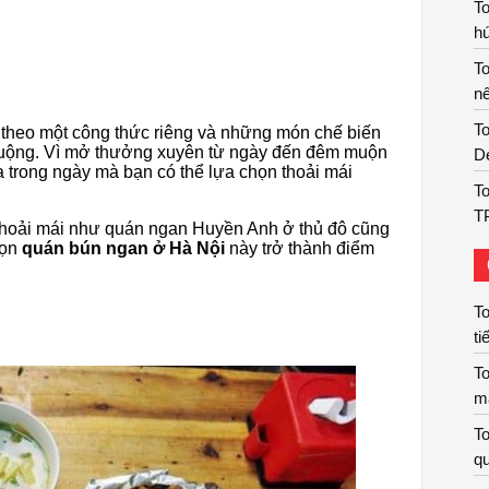
T
hú
T
nê
To
heo một công thức riêng và những món chế biến
chuộng. Vì mở thưởng xuyên từ ngày đến đêm muộn
De
a trong ngày mà bạn có thể lựa chọn thoải mái
To
T
 thoải mái như quán ngan Huyền Anh ở thủ đô cũng
họn
quán bún ngan ở Hà Nội
này trở thành điểm
To
ti
To
m
To
qu