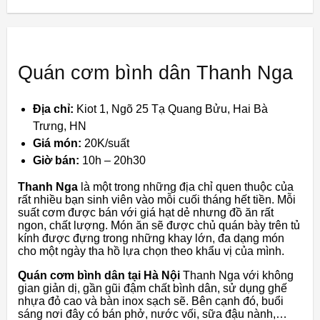
Quán cơm bình dân Thanh Nga
Địa chỉ:
Kiot 1, Ngõ 25 Tạ Quang Bửu, Hai Bà
Trưng, HN
Giá món:
20K/suất
Giờ bán:
10h – 20h30
Thanh Nga
là một trong những địa chỉ quen thuộc của
rất nhiều bạn sinh viên vào mỗi cuối tháng hết tiền. Mỗi
suất cơm được bán với giá hạt dẻ nhưng đồ ăn rất
ngon, chất lượng. Món ăn sẽ được chủ quán bày trên tủ
kính được đựng trong những khay lớn, đa dạng món
cho một ngày tha hồ lựa chọn theo khẩu vị của mình.
Quán cơm bình dân tại Hà Nội
Thanh Nga với không
gian giản dị, gần gũi đậm chất bình dân, sử dụng ghế
nhựa đỏ cao và bàn inox sạch sẽ. Bên cạnh đó, buổi
sáng nơi đây có bán phở, nước vối, sữa đậu nành,…