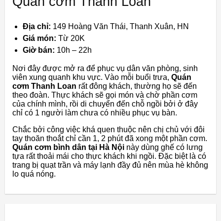
Quán cơm Thanh Loan
Địa chỉ:
149 Hoàng Văn Thái, Thanh Xuân, HN
Giá món:
Từ 20K
Giờ bán:
10h – 22h
Nơi đây được mở ra để phục vụ dân văn phòng, sinh
viên xung quanh khu vực. Vào mỗi buổi trưa,
Quán
cơm Thanh Loan
rất đông khách, thường họ sẽ đến
theo đoàn. Thực khách sẽ gọi món và chờ phần cơm
của chính mình, rồi di chuyển đến chỗ ngồi bởi ở đây
chỉ có 1 người làm chưa có nhiều phục vụ bàn.
Chắc bởi công việc khá quen thuộc nên chị chủ với đôi
tay thoăn thoắt chỉ cần 1, 2 phút đã xong một phần cơm.
Quán cơm bình dân tại Hà Nội
này dùng ghế có lưng
tựa rất thoải mái cho thực khách khi ngồi. Đặc biệt là có
trang bị quạt trần và máy lạnh đầy đủ nên mùa hè không
lo quá nóng.