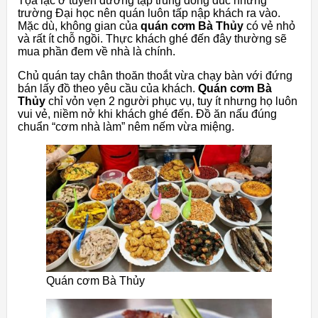
Tọa lạc ở tuyến đường tập trung đông đúc những
trường Đại học nên quán luôn tấp nập khách ra vào.
Mặc dù, không gian của
quán cơm Bà Thủy
có vẻ nhỏ
và rất ít chỗ ngồi. Thực khách ghé đến đây thường sẽ
mua phần đem về nhà là chính.
Chủ quán tay chân thoăn thoắt vừa chạy bàn với đứng
bán lấy đồ theo yêu cầu của khách.
Quán cơm Bà
Thủy
chỉ vỏn vẹn 2 người phục vụ, tuy ít nhưng họ luôn
vui vẻ, niềm nở khi khách ghé đến. Đồ ăn nấu đúng
chuẩn “cơm nhà làm” nêm nếm vừa miệng.
Quán cơm Bà Thủy