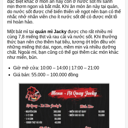
đặc biệt khác ở món ăn này còn ở nước sốt mì sánh
mịn thơm ngon và bắt mắt. Khi ăn món ăn này tại quán,
do nước sốt được chế biến thiên về ngọt nên bạn có thể
nhắc nhở nhân viên cho ít nước sốt để có được một tô
mì hoàn hảo.
Một bát mì tại
quán mì Jacky
được cho rất nhiều mì
cùng 7,8 miếng thịt và rau cải và nước sốt. Khi thưởng
thức bạn nên cho thêm hạt tiêu, tương ớt trộn đều với
những miếng thịt dai, ngon, mềm mịn và nhiều dưỡng
chất. Ngoài mì, bạn cũng có thể gọi thêm các món khác
như miến, bún.
Giờ mở cửa: 10:00 – 14:00 | 17:00 – 21:00
Giá bán: 55.000 – 100.000 đồng