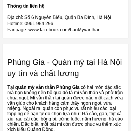
Thông tin liên hệ
Địa chỉ: Số 6 Nguyễn Biểu, Quận Ba Đình, Hà Nội
Hotline: 0961 984 296
Fanpage: www.facebook.com/LanMyvanthan
Phùng Gia - Quán mỳ tại Hà Nội
uy tín và chất lượng
Tại
quán mỳ vằn thằn Phùng Gia
có hai món đặc sắc
mà bạn không nên bỏ qua đó là mì vằn thắn và phở trộn
chua ngọt. Mì vằn thằn tại quán được nấu một cách vừa
vặn giúp cho khách hàng cảm thấy ngon ngọt, vừa
miệng. Ngoài ra, quán còn phục vụ rất nhiều các loại
topping để bạn tự do chọn lựa như: Há cảo, gan, thịt xá
xíu, rau cải cúc, bóng bì, trứng luộc, nấm hương, há cảo
chiên. Đặc biệt, mỗi bát mì còn được phục vụ thêm xúc
xích kiểu Quảng Đông.