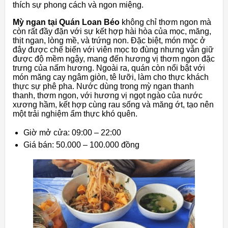
thích sự phong cách và ngon miệng.
Mỳ ngan tại Quán Loan Béo
không chỉ thơm ngon mà
còn rất đầy đặn với sự kết hợp hài hòa của mọc, măng,
thịt ngan, lòng mề, và trứng non. Đặc biệt, món mọc ở
đây được chế biến với viên mọc to đùng nhưng vẫn giữ
được độ mềm ngậy, mang đến hương vị thơm ngon đặc
trưng của nấm hương. Ngoài ra, quán còn nổi bật với
món măng cay ngâm giòn, tê lưỡi, làm cho thực khách
thực sự phê pha. Nước dùng trong mỳ ngan thanh
thanh, thơm ngon, với hương vị ngọt ngào của nước
xương hầm, kết hợp cùng rau sống và măng ớt, tạo nên
một trải nghiệm ẩm thực khó quên.
Giờ mở cửa: 09:00 – 22:00
Giá bán: 50.000 – 100.000 đồng