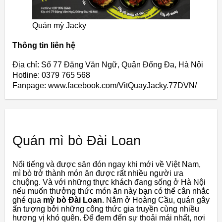
Quán mỳ Jacky
Thông tin liên hệ
Địa chỉ: Số 77 Đặng Văn Ngữ, Quận Đống Đa, Hà Nội
Hotline: 0379 765 568
Fanpage: www.facebook.com/VitQuayJacky.77DVN/
Quán mì bò Đài Loan
Nổi tiếng và được săn đón ngay khi mới về Việt Nam,
mì bò trở thành món ăn được rất nhiều người ưa
chuộng. Và với những thực khách đang sống ở Hà Nội
nếu muốn thưởng thức món ăn này bạn có thể cân nhắc
ghé qua
mỳ bò Đài Loan
. Nằm ở Hoàng Cầu, quán gây
ấn tượng bởi những công thức gia truyền cùng nhiều
hương vị khó quên. Để đem đến sự thoải mái nhất, nơi