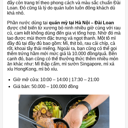
đây còn trang trí theo phong cách và màu sắc chuẩn Đài
Loan. Đó cũng là lý do quán luôn luôn đông khách dù
khá nhỏ.
Phần nước dùng tại
quán mỳ tại Hà Nội – Đài Loan
được chế biến từ xương bò ninh nhiều giờ cùng với rau
củ, cam kết không dùng đến gia vị tổng hợp. Nhờ đó mà
tạo được mùi thơm đặc trưng và ngọt thanh. Một tô mì
đầy đủ tại đầy đủ bao gồm: Mì, thịt bò, rau cải chíp, cà
rốt, khoai tây thái miếng. Ngoài ra, bạn cũng có thể gọi
thêm trứng hầm mới mức giá là 10.000 đồng/quả. Bên
cạnh đó, bạn cũng có thể thưởng thức thêm nhiều món
ăn khác như: Mì thập cẩm, mì sườn Singapore, mì xá
xíu HongKong, mì bò xíu.
Giờ mở cửa: 10:00 – 14:00 | 17:30 – 21:00
Giá bán: 50.000 – 100.000 đồng