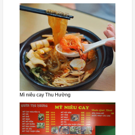
Mì niêu cay Thu Hường