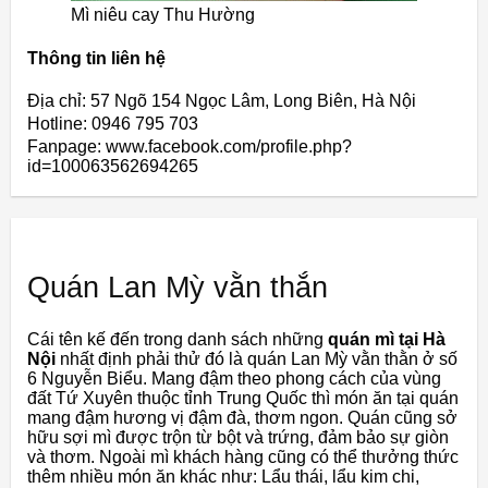
Mì niêu cay Thu Hường
Thông tin liên hệ
Địa chỉ: 57 Ngõ 154 Ngọc Lâm, Long Biên, Hà Nội
Hotline: 0946 795 703
Fanpage: www.facebook.com/profile.php?
id=100063562694265
Quán Lan Mỳ vằn thắn
Cái tên kế đến trong danh sách những
quán mì tại Hà
Nội
nhất định phải thử đó là quán Lan Mỳ vằn thằn ở số
6 Nguyễn Biểu. Mang đậm theo phong cách của vùng
đất Tứ Xuyên thuộc tỉnh Trung Quốc thì món ăn tại quán
mang đậm hương vị đậm đà, thơm ngon. Quán cũng sở
hữu sợi mì được trộn từ bột và trứng, đảm bảo sự giòn
và thơm. Ngoài mì khách hàng cũng có thể thưởng thức
thêm nhiều món ăn khác như: Lẩu thái, lẩu kim chi,