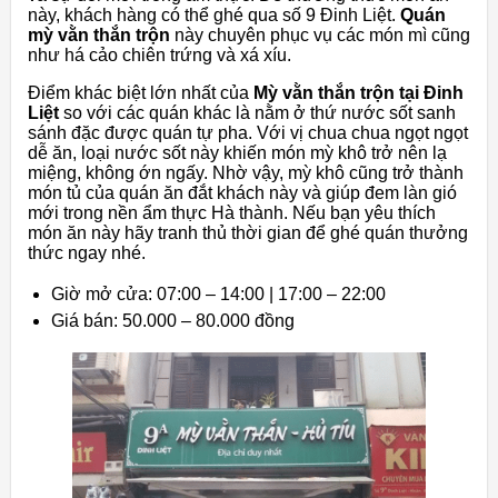
này, khách hàng có thể ghé qua số 9 Đinh Liệt.
Quán
mỳ vằn thắn trộn
này chuyên phục vụ các món mì cũng
như há cảo chiên trứng và xá xíu.
Điểm khác biệt lớn nhất của
Mỳ vằn thắn trộn tại Đinh
Liệt
so với các quán khác là nằm ở thứ nước sốt sanh
sánh đặc được quán tự pha. Với vị chua chua ngọt ngọt
dễ ăn, loại nước sốt này khiến món mỳ khô trở nên lạ
miệng, không ớn ngấy. Nhờ vậy, mỳ khô cũng trở thành
món tủ của quán ăn đắt khách này và giúp đem làn gió
mới trong nền ẩm thực Hà thành. Nếu bạn yêu thích
món ăn này hãy tranh thủ thời gian để ghé quán thưởng
thức ngay nhé.
Giờ mở cửa: 07:00 – 14:00 | 17:00 – 22:00
Giá bán: 50.000 – 80.000 đồng