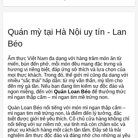
Quán mỳ tại Hà Nội uy tín - Lan
Béo
Ẩm thực Việt Nam đa dạng với hàng trăm món ăn từ
miến, bún đến phở, mỗi món đều mang đặc trưng và
hương vị riêng biệt, đáp ứng sở thích và lựa chọn của
mọi thực khách. Trong đó, thế giới mì cũng đa dạng với
nhiều “sắc thái” hấp dẫn: từ mỳ vằn thắn, mỳ tôm cho
đến mỳ gà tần. Nếu bạn đang tìm kiếm sự độc đáo và
ngon miệng, đến với
Quán Loan Béo
để thưởng thức
mì ngan thập cẩm – mì ngan tim mề trứng non.
Quán Loan Béo nổi tiếng với món mì ngan thập cẩm –
mì ngan tim mề trứng non, là điểm đến lý tưởng, đặc
biệt được giới trẻ yêu thích. Cô chủ cửa hàng không chỉ
nổi tiếng với sự niềm nở, vui tính mà còn chăm sóc và
phục vụ khách hàng một cách tận tâm. Đây sẽ là trải
nghiệm ẩm thực độc đáo và đáng nhớ cho những ai yêu