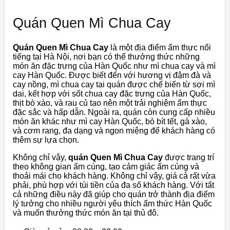
Quán Quen Mì Chua Cay
Quán Quen Mì Chua Cay
là một địa điểm ẩm thực nổi
tiếng tại Hà Nội, nơi bạn có thể thưởng thức những
món ăn đặc trưng của Hàn Quốc như mì chua cay và mì
cay Hàn Quốc. Được biết đến với hương vị đậm đà và
cay nồng, mì chua cay tại quán được chế biến từ sợi mì
dai, kết hợp với sốt chua cay đặc trưng của Hàn Quốc,
thịt bò xào, và rau củ tạo nên một trải nghiệm ẩm thực
đặc sắc và hấp dẫn. Ngoài ra, quán còn cung cấp nhiều
món ăn khác như mì cay Hàn Quốc, bò bít tết, gà xào,
và cơm rang, đa dạng và ngon miệng để khách hàng có
thêm sự lựa chọn.
Không chỉ vậy,
quán Quen Mì Chua Cay
được trang trí
theo không gian ấm cúng, tạo cảm giác ấm cúng và
thoải mái cho khách hàng. Không chỉ vậy, giá cả rất vừa
phải, phù hợp với túi tiền của đa số khách hàng. Với tất
cả những điều này đã giúp cho quán trở thành địa điểm
lý tưởng cho nhiều người yêu thích ẩm thức Hàn Quốc
và muốn thưởng thức món ăn tại thủ đô.