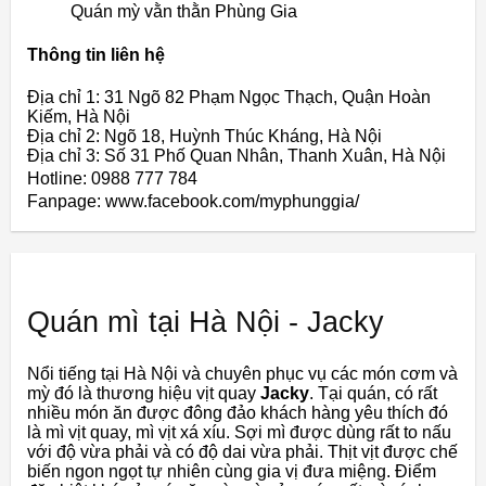
Quán mỳ vằn thằn Phùng Gia
Thông tin liên hệ
Địa chỉ 1: 31 Ngõ 82 Phạm Ngọc Thạch, Quận Hoàn
Kiếm, Hà Nội
Địa chỉ 2: Ngõ 18, Huỳnh Thúc Kháng, Hà Nội
Địa chỉ 3: Số 31 Phố Quan Nhân, Thanh Xuân, Hà Nội
Hotline: 0988 777 784
Fanpage: www.facebook.com/myphunggia/
Quán mì tại Hà Nội - Jacky
Nổi tiếng tại Hà Nội và chuyên phục vụ các món cơm và
mỳ đó là thương hiệu vịt quay
Jacky
. Tại quán, có rất
nhiều món ăn được đông đảo khách hàng yêu thích đó
là mì vịt quay, mì vịt xá xíu. Sợi mì được dùng rất to nấu
với độ vừa phải và có độ dai vừa phải. Thịt vịt được chế
biến ngon ngọt tự nhiên cùng gia vị đưa miệng. Điểm