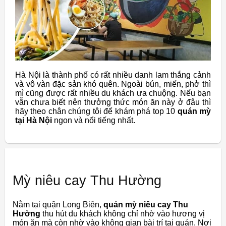
Hà Nội là thành phố có rất nhiều danh lam thắng cảnh
và vô vàn đặc sản khó quên. Ngoài bún, miến, phở thì
mì cũng được rất nhiều du khách ưa chuộng. Nếu bạn
vẫn chưa biết nên thưởng thức món ăn này ở đâu thì
hãy theo chân chúng tôi để khám phá top 10
quán mỳ
tại Hà Nội
ngon và nổi tiếng nhất.
Mỳ niêu cay Thu Hường
Nằm tại quận Long Biên,
quán mỳ niêu cay Thu
Hường
thu hút du khách không chỉ nhờ vào hương vị
món ăn mà còn nhờ vào không gian bài trí tại quán. Nơi