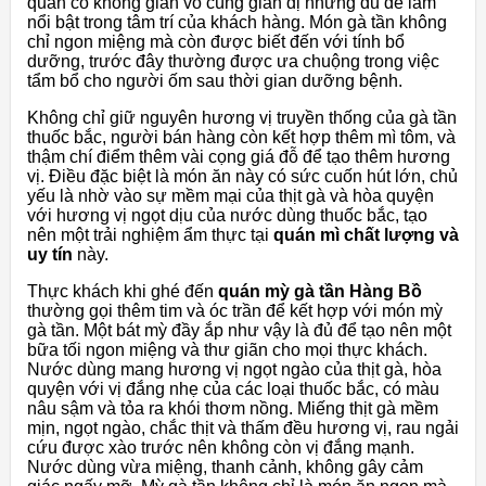
quán có không gian vô cùng giản dị nhưng đủ để làm
nổi bật trong tâm trí của khách hàng. Món gà tần không
chỉ ngon miệng mà còn được biết đến với tính bổ
dưỡng, trước đây thường được ưa chuộng trong việc
tẩm bổ cho người ốm sau thời gian dưỡng bệnh.
Không chỉ giữ nguyên hương vị truyền thống của gà tần
thuốc bắc, người bán hàng còn kết hợp thêm mì tôm, và
thậm chí điểm thêm vài cọng giá đỗ để tạo thêm hương
vị. Điều đặc biệt là món ăn này có sức cuốn hút lớn, chủ
yếu là nhờ vào sự mềm mại của thịt gà và hòa quyện
với hương vị ngọt dịu của nước dùng thuốc bắc, tạo
nên một trải nghiệm ẩm thực tại
quán mì chất lượng và
uy tín
này.
Thực khách khi ghé đến
quán mỳ gà tần Hàng Bồ
thường gọi thêm tim và óc trần để kết hợp với món mỳ
gà tần. Một bát mỳ đầy ắp như vậy là đủ để tạo nên một
bữa tối ngon miệng và thư giãn cho mọi thực khách.
Nước dùng mang hương vị ngọt ngào của thịt gà, hòa
quyện với vị đắng nhẹ của các loại thuốc bắc, có màu
nâu sậm và tỏa ra khói thơm nồng. Miếng thịt gà mềm
mịn, ngọt ngào, chắc thịt và thấm đều hương vị, rau ngải
cứu được xào trước nên không còn vị đắng mạnh.
Nước dùng vừa miệng, thanh cảnh, không gây cảm