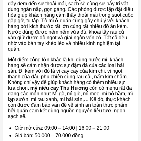
đây đem đến sự thoải mái, sạch sẽ cùng sự bày trí vật
dụng ngăn nắp, gọn gàng. Các phòng được lặp đặt điều
hòa giúp khách hàng cảm thấy thoải mái trong suốt cuộc
gặp gỡ, tụ tập. Tô mì ở quán cũng gây chú ý với khách
hàng bởi kích thước rất lớn cùng rất nhiều đồ ăn kèm.
Nước dùng được nêm nếm vừa đủ, khoai tây rau củ
vẫn giữ được độ ngọt và giai ngòn vốn có. Tất cả đều
nhờ vào bàn tay khéo léo và nhiều kinh nghiệm tại
quán.
Một điểm cộng lớn khác là khi dùng nước mi, khách
hàng sẽ cảm nhận được sự đậm đà của các loại hải
sản. Đi kèm với đó là vị cay cay của kim chi, vị ngọt
thanh của đậu phụ chiên cùng rau cải, nấm kim châm.
Không chỉ vậy để giúp khách hàng có thêm nhiều sự
lựa chọn,
mỳ niêu cay Thu Hương
còn có menu rất đa
dạng các món như: Mì gà, mì giò, mì mọc, mì bò hầm, mì
lạp sườn, mì rau xanh, mì hải sản,… Kế đó, thực khách
còn được đảm bảo vấn đề vệ sinh an toàn thực phẩm
bởi quán cam kết dùng nguồn nguyên liệu tươi ngon,
sạch sẽ.
Giờ mở cửa: 09:00 – 14:00 | 16:00 – 21:00
Giá bán: 50.000 – 70.000 đồng