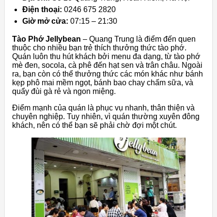
Điện thoại:
0246 675 2820
Giờ mở cửa:
07:15 – 21:30
Tào Phớ Jellybean
– Quang Trung là điểm đến quen
thuộc cho nhiều bạn trẻ thích thưởng thức tào phớ.
Quán luôn thu hút khách bởi menu đa dạng, từ tào phớ
mè đen, socola, cà phê đến hạt sen và trân châu. Ngoài
ra, bạn còn có thể thưởng thức các món khác như bánh
kẹp phô mai mềm ngọt, bánh bao chay chấm sữa, và
quẩy đùi gà rẻ và ngon miệng.
Điểm mạnh của quán là phục vụ nhanh, thân thiện và
chuyên nghiệp. Tuy nhiên, vì quán thường xuyên đông
khách, nên có thể bạn sẽ phải chờ đợi một chút.