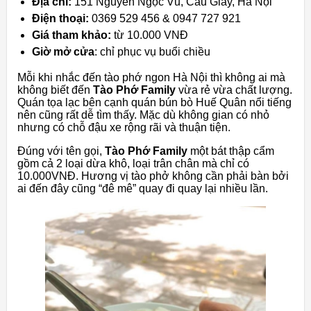
Địa chỉ:
151 Nguyễn Ngọc Vũ, Cầu Giấy, Hà Nội
Điện thoại:
0369 529 456 & 0947 727 921
Giá tham khảo:
từ 10.000 VNĐ
Giờ mở cửa
: chỉ phục vụ buổi chiều
Mỗi khi nhắc đến tào phớ ngon Hà Nội thì không ai mà
không biết đến
Tào Phớ Family
vừa rẻ vừa chất lượng.
Quán tọa lạc bên cạnh quán bún bò Huế Quân nổi tiếng
nên cũng rất dễ tìm thấy. Mặc dù không gian có nhỏ
nhưng có chỗ đậu xe rộng rãi và thuận tiện.
Đúng với tên gọi,
Tào Phớ Family
một bát thập cẩm
gồm cả 2 loại dừa khô, loại trân chân mà chỉ có
10.000VNĐ. Hương vị tào phở không cần phải bàn bởi
ai đến đây cũng “đê mê” quay đi quay lại nhiều lần.