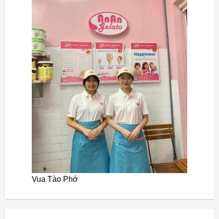
Vua Tào Phớ