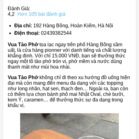
Đánh Giá:
4,2
Hơn 105 bài đánh giá
Địa chỉ:
192 Hàng Bông, Hoàn Kiếm, Hà Nội
Điện thoại:
02439382544
Vua Tào Phớ
tọa lạc ngay trên phố Hàng Bông sầm
uất, là cửa hàng pionner với danh tiếng và chất lượng
khẳng định. Với chỉ 15.000 VNĐ, bạn sẽ thưởng thức
ngay một tô tào phớ tròn vị, phớ mềm và nước dùng
thanh mát như mùi hoa nhài.
Vua Tào Phớ
không chỉ đi theo xu hướng đồ uống hiện
đại mà còn mang đến menu đa dạng với các topping
như long nhãn, hạt sen, thạch đen… Ngoài ra, bạn còn
có thêm lựa chọn bánh phô mai Nhật Oval, chè bưởi,
kem Ý, caramen… để thưởng thức sự đa dạng trong
khẩu vị.