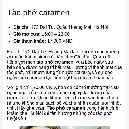
Tào phớ caramen
Địa chỉ:
172 Đại Từ, Quận Hoàng Mai, Hà Nội
Giờ mở cửa:
16:00 – 22:00
Giá tham khảo:
17.000 VNĐ
Địa chỉ 172 Đại Từ, Hoàng Mai là điểm đến cho những
ai muốn trải nghiệm cốc tào phớ độc đáo. Quán nổi
tiếng với món
tào phớ caramen
, vừa béo ngậy vừa
hấp dẫn, được trang trí bắt mắt. Hương vị thanh mát của
tào phớ, mùi thơm lừng từ nước cốt dừa, và sự béo
ngậy của caramen tạo nên một hòa quyện hoàn hảo.
Với giá chỉ 17.000 VNĐ, bạn đã có thể thưởng thức sự
ngon ngọt của caramen và hương vị đặc trưng của
nước cốt dừa. Quán không lớn, chỉ mở vào buổi chiều,
nhưng không gian sạch sẽ và chủ nhân quán luôn nhiệt
tình. Hãy ghé thăm
Tào phớ caramen
trong hành trình
khám phá Hà Nội để tận hưởng những cốc tào phớ
tuyệt vời!