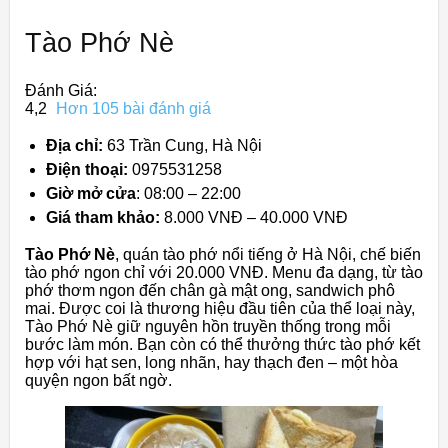
Tào Phớ Nè
Đánh Giá:
4,2
Hơn 105 bài đánh giá
Địa chỉ:
63 Trần Cung, Hà Nội
Điện thoại:
0975531258
Giờ mở cửa
: 08:00 – 22:00
Giá tham khảo:
8.000 VNĐ – 40.000 VNĐ
Tào Phớ Nè
, quán tào phớ nổi tiếng ở Hà Nội, chế biến
tào phớ ngon chỉ với 20.000 VNĐ. Menu đa dạng, từ tào
phớ thơm ngon đến chân gà mật ong, sandwich phô
mai. Được coi là thương hiệu đầu tiên của thể loại này,
Tào Phớ Nè giữ nguyên hồn truyền thống trong mỗi
bước làm món. Bạn còn có thể thưởng thức tào phớ kết
hợp với hạt sen, long nhãn, hay thạch đen – một hòa
quyện ngon bất ngờ.