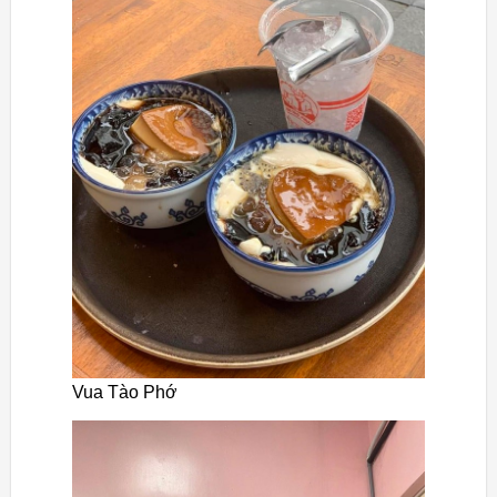
Vua Tào Phớ