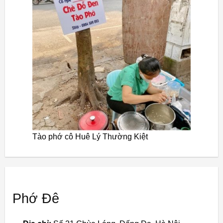
Tào phớ cô Huê Lý Thường Kiệt
Phớ Đê