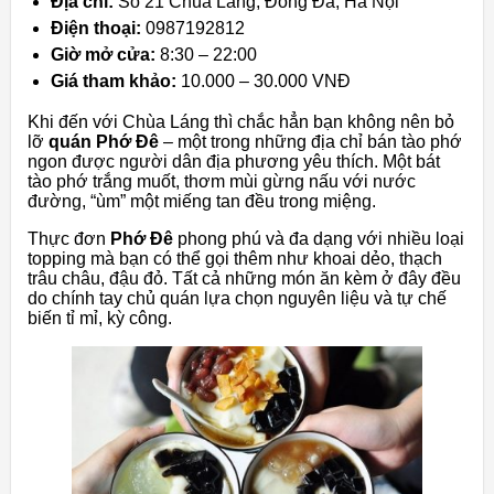
Địa chỉ:
Số 21 Chùa Láng, Đống Đa, Hà Nội
Điện thoại:
0987192812
Giờ mở cửa:
8:30 – 22:00
Giá tham khảo:
10.000 – 30.000 VNĐ
Khi đến với Chùa Láng thì chắc hẳn bạn không nên bỏ
lỡ
quán Phớ Đê
– một trong những địa chỉ bán tào phớ
ngon được người dân địa phương yêu thích. Một bát
tào phớ trắng muốt, thơm mùi gừng nấu với nước
đường, “ùm” một miếng tan đều trong miệng.
Thực đơn
Phớ Đê
phong phú và đa dạng với nhiều loại
topping mà bạn có thể gọi thêm như khoai dẻo, thạch
trâu châu, đậu đỏ. Tất cả những món ăn kèm ở đây đều
do chính tay chủ quán lựa chọn nguyên liệu và tự chế
biến tỉ mỉ, kỳ công.