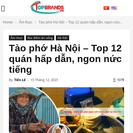
Home
Ẩm thực
Tào phớ Hà Nội – Top 12 quán hấp dẫn, ngon nức...
Ẩm thực
Địa điểm ăn uống
Hà Nội
Tào phớ Hà Nội – Top 12
quán hấp dẫn, ngon nức
tiếng
By
Tiến Lê
-
15 Tháng 12, 2023
1078