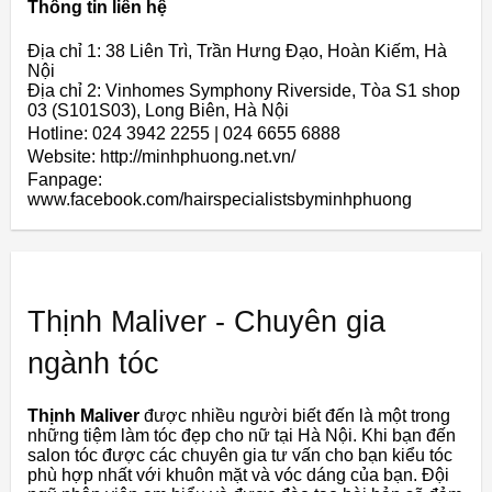
Thông tin liên hệ
Địa chỉ 1: 38 Liên Trì, Trần Hưng Đạo, Hoàn Kiếm, Hà
Nội
Địa chỉ 2: Vinhomes Symphony Riverside, Tòa S1 shop
03 (S101S03), Long Biên, Hà Nội
Hotline: 024 3942 2255 | 024 6655 6888
Website: http://minhphuong.net.vn/
Fanpage:
www.facebook.com/hairspecialistsbyminhphuong
Thịnh Maliver - Chuyên gia
ngành tóc
Thịnh Maliver
được nhiều người biết đến là một trong
những tiệm làm tóc đẹp cho nữ tại Hà Nội. Khi bạn đến
salon tóc được các chuyên gia tư vấn cho bạn kiểu tóc
phù hợp nhất với khuôn mặt và vóc dáng của bạn. Đội