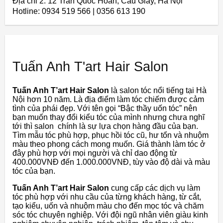
Địa chỉ 2: 12 Trần Quốc Hoàn, Cầu Giấy, Hà Nội
Hotline: 0934 519 566 | 0356 613 190
Tuấn Anh T'art Hair Salon
Tuấn Anh T’art Hair Salon
là salon tóc nổi tiếng tại Hà
Nội hơn 10 năm. Là địa điểm làm tóc chiếm được cảm
tình của phái đẹp. Với tên gọi “Bậc thầy uốn tóc” nên
bạn muốn thay đổi kiểu tóc của mình nhưng chưa nghĩ
tới thì salon chính là sự lựa chọn hàng đầu của bạn.
Tìm mẫu tóc phù hợp, phục hồi tóc cũ, hư tổn và nhuộm
màu theo phong cách mong muốn. Giá thành làm tóc ở
đây phù hợp với mọi người và chỉ dao động từ
400.000VNĐ đến 1.000.000VNĐ, tùy vào độ dài và màu
tóc của bạn.
Tuấn Anh T’art Hair Salon
cung cấp các dịch vụ làm
tóc phù hợp với nhu cầu của từng khách hàng, từ cắt,
tạo kiểu, uốn và nhuộm màu cho đến mọc tóc và chăm
sóc tóc chuyên nghiệp. Với đội ngũ nhân viên giàu kinh