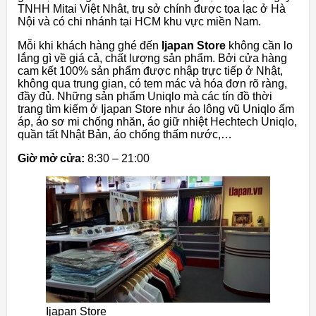
TNHH Mitai Việt Nhât, trụ sở chính được tọa lạc ở Hà
Nội và có chi nhánh tại HCM khu vực miền Nam.
Mỗi khi khách hàng ghé đến
Ijapan Store
không cần lo
lắng gì về giá cả, chất lượng sản phẩm. Bởi cửa hàng
cam kết 100% sản phẩm được nhập trực tiếp ở Nhật,
không qua trung gian, có tem mác và hóa đơn rõ ràng,
đầy đủ. Những sản phẩm Uniqlo mà các tín đồ thời
trang tìm kiếm ở Ijapan Store như áo lông vũ Uniqlo ấm
áp, áo sơ mi chống nhăn, áo giữ nhiệt Hechtech Uniqlo,
quần tất Nhật Bản, áo chống thấm nước,…
Giờ mở cửa:
8:30 – 21:00
Ijapan Store