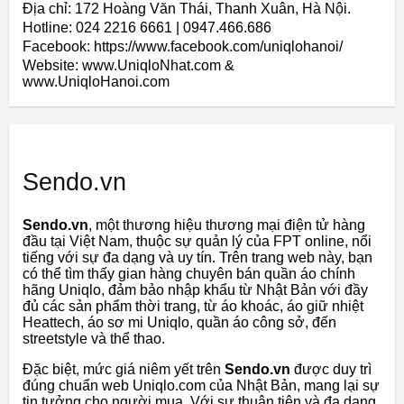
Địa chỉ: 172 Hoàng Văn Thái, Thanh Xuân, Hà Nội.
Hotline: 024 2216 6661 | 0947.466.686
Facebook: https://www.facebook.com/uniqlohanoi/
Website: www.UniqloNhat.com &
www.UniqloHanoi.com
Sendo.vn
Sendo.vn
, một thương hiệu thương mại điện tử hàng
đầu tại Việt Nam, thuộc sự quản lý của FPT online, nổi
tiếng với sự đa dạng và uy tín. Trên trang web này, bạn
có thể tìm thấy gian hàng chuyên bán quần áo chính
hãng Uniqlo, đảm bảo nhập khẩu từ Nhật Bản với đầy
đủ các sản phẩm thời trang, từ áo khoác, áo giữ nhiệt
Heattech, áo sơ mi Uniqlo, quần áo công sở, đến
streetstyle và thể thao.
Đặc biệt, mức giá niêm yết trên
Sendo.vn
được duy trì
đúng chuẩn web Uniqlo.com của Nhật Bản, mang lại sự
tin tưởng cho người mua. Với sự thuận tiện và đa dạng