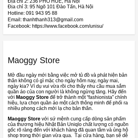
Địa chỉ 2: 236 PHỐ HUẾ, Hà Nội
Địa chỉ 3: 95 Ngõ 101 Đào Tấn, Hà Nội
Hotline: 091 943 95 88
Email: thanhthanh313@gmail.com
Facebook: https://www.facebook.com/unisu/
Maoggy Store
Mở đầu ngày mới bằng việc mở tủ đồ và phát hiện bản
thân không có gì mặc cho ngày hôm nay, ngày mai,
ngày kia? Ví dụ vui vừa rồi cho thấy nhu cầu mua sắm
quần áo của con người là không ngừng tăng. Hãy đến
với
Maoggy Store
để trở thành một “fashionista” chính
hiệu, lựa chọn quần áo một cách thông minh để phối ra
nhiều phong cách mới lạ cho bản thân.
Maoggy Store
với sứ mệnh cung cấp dòng sản phẩm
của thương hiệu Nhật Bản Uniqlo chất lượng có nguồn
gốc rõ ràng đến với khách hàng đã quan tâm và ủng hộ
shop trong thời gian vừa qua. Tại cửa hàng, bạn sẽ dễ