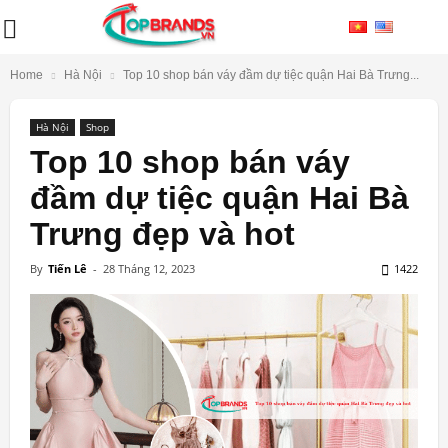
Home
Hà Nội
Top 10 shop bán váy đầm dự tiệc quận Hai Bà Trưng...
Hà Nội
Shop
Top 10 shop bán váy
đầm dự tiệc quận Hai Bà
Trưng đẹp và hot
By
Tiến Lê
-
28 Tháng 12, 2023
1422