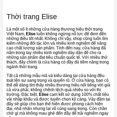
Thời trang Elise
Là một số ít những cửa hàng thương hiệu thời trang
Việt Nam,
Elise
luôn không ngừng nỗ lực để đem đến
những điều tốt nhất. Không chỉ vậy, shop cũng luôn tìm
kiếm những đối tác lớn và nhiều kinh nghiệm để nâng
cao chất lượng sản phẩm. Tính đến nay, cửa hàng đã
nắm trong tay nhiều kinh nghiệm dày dặn để cho ra
những sản phẩm đạt tiêu chuẩn quốc tế. Với nhiều thử
thách, đây chính là cửa hàng có đầy đủ tiềm năng trong
ngành thời trang.
Tất cả những mẫu mã và kiểu dáng tại cửa hàng đều
toát lên sự sang trọng và quyến rũ. Ở cửa hàng, bạn có
thể dễ dàng tìm thấy nhiều thương hiệu nổi tiếng với giá
cả vừa phải, không chênh lệch quá nhiều so với thị
trường. Đặc biệt,
Elise
cam kết sử dụng 100% chất liệu
vải nhập khẩu và được tuyển chọn kỹ càng. Váy đầm tại
đây sẽ giúp cho bạn thể hiện được phong cách hiện
đại, nhã nhặn nhưng lại vô cùng sang trọng. Còn chần
chờ gì mà không mau ghé đến đây để trải nghiệm ngay