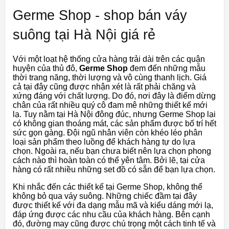
Germe Shop - shop bán váy
suông tại Hà Nội giá rẻ
Với một loạt hệ thống cửa hàng trải dài trên các quận
huyện của thủ đô,
Germe Shop
đem đến những mẫu
thời trang năng, thời lượng và vô cùng thanh lịch. Giá
cả tại đây cũng được nhận xét là rất phải chăng và
xứng đáng với chất lượng. Do đó, nơi đây là điểm dừng
chân của rất nhiều quý cô đam mê những thiết kế mới
lạ. Tuy nằm tại Hà Nội đông đúc, nhưng Germe Shop lại
có không gian thoáng mát, các sản phẩm được bố trí hết
sức gọn gàng. Đội ngũ nhân viên còn khéo léo phân
loại sản phẩm theo luồng để khách hàng tự do lựa
chọn. Ngoài ra, nếu bạn chưa biết nên lựa chọn phong
cách nào thì hoàn toàn có thể yên tâm. Bởi lẽ, tại cửa
hàng có rất nhiều những set đồ có sẵn để bạn lựa chọn.
Khi nhắc đến các thiết kế tại Germe Shop, không thể
không bỏ qua váy suông. Những chiếc đầm tại đây
được thiết kế với đa dạng mẫu mã và kiểu dáng mới lạ,
đáp ứng được các nhu cầu của khách hàng. Bên cạnh
đó, đường may cũng được chú trọng một cách tinh tế và