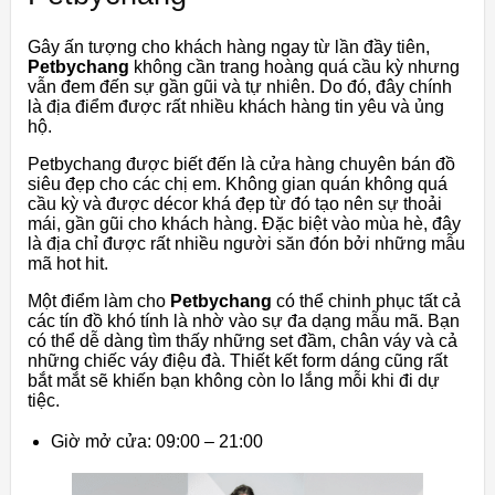
Gây ấn tượng cho khách hàng ngay từ lần đầy tiên,
Petbychang
không cần trang hoàng quá cầu kỳ nhưng
vẫn đem đến sự gần gũi và tự nhiên. Do đó, đây chính
là địa điểm được rất nhiều khách hàng tin yêu và ủng
hộ.
Petbychang được biết đến là cửa hàng chuyên bán đồ
siêu đẹp cho các chị em. Không gian quán không quá
cầu kỳ và được décor khá đẹp từ đó tạo nên sự thoải
mái, gần gũi cho khách hàng. Đặc biệt vào mùa hè, đây
là địa chỉ được rất nhiều người săn đón bởi những mẫu
mã hot hit.
Một điểm làm cho
Petbychang
có thể chinh phục tất cả
các tín đồ khó tính là nhờ vào sự đa dạng mẫu mã. Bạn
có thể dễ dàng tìm thấy những set đầm, chân váy và cả
những chiếc váy điệu đà. Thiết kết form dáng cũng rất
bắt mắt sẽ khiến bạn không còn lo lắng mỗi khi đi dự
tiệc.
Giờ mở cửa: 09:00 – 21:00