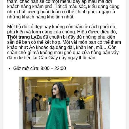
thăm, chắc hẳn sẽ có một menu đầy ắp mẫu mã đợi
khách hàng khám phá. Tất cả màu sắc, kiểu dáng cũng
như chất lượng hoàn toàn có thể chinh phục ngay cả
những khách hàng khó tính nhất.
Một bộ đồ có đẹp hay không còn nằm ở cách phối đồ,
phụ kiện và form dáng của chúng. Hiểu được điều đó,
Thời trang LyZa
đã chuẩn bị đầy đủ những phụ kiện
sẵn để bạn có thể kết hợp. Một vài món bạn có thể tham
khảo như: Áo khoác dạ dáng dài, khăn len, mũ,…Còn
chần chờ gì mà không mau ghé qua cửa hàng bán váy
đầm dự tiệc tại Cầu Giấy này ngay thôi nào.
Giờ mở cửa: 9:00 – 22:00